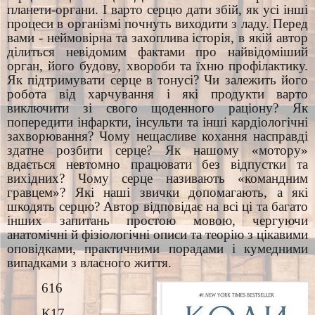
планети-органи. І варто серцю дати збій, як усі інші
процеси в організмі почнуть виходити з ладу. Перед
вами - неймовірна та захоплива історія, в якій автор
ділиться невідомим фактами про найвідоміший
орган, його будову, хвороби та їхню профілактику.
Як підтримувати серце в тонусі? Чи залежить його
робота від харчування і які продукти варто
виключити зі свого щоденного раціону? Як
попередити інфаркти, інсульти та інші кардіологічні
захворювання? Чому нещасливе кохання насправді
здатне розбити серце? Як нашому «мотору»
вдається невтомно працювати без відпустки та
вихідних? Чому серце називають «командним
гравцем»? Які наші звички допомагають, а які
шкодять серцю? Автор відповідає на всі ці та багато
інших запитань простою мовою, чергуючи
анатомічні й фізіологічні описи та теорію з цікавими
оповідками, практичними порадами і кумедними
випадками з власного життя.
616
К17