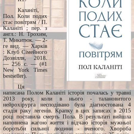
Каланіті,
Пол. Коли подих
стає повітрям / П.
Каланіті ; пер. з
англ.: Н. Трохим,
Т. Микитюк. — 2-
ге вид. — Харків
: Клуб Сімейного
Дозвілля, 2018.
— 256 с. — (#1
New York Times
bestseller).
Ця
написана Полом Каланіті історія почалась у травні
2013 року, коли в нього - талановитого
нейрохірурга несподівано була діагностована 4
стадія раку легенів. Крапку в цих записах в 2015
році поставила смерть Пола. В результаті вийшла
наповнена жагою життя і відчаю історія мужньої
боротьби сильної людини - вченого. Хвороба