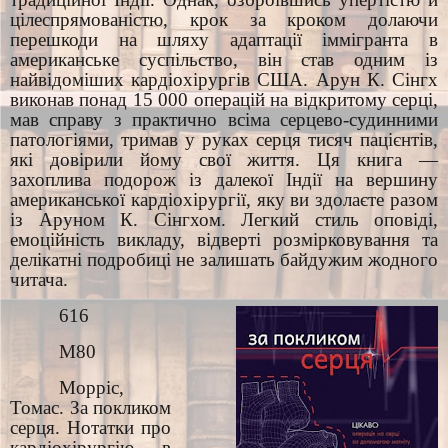
цілеспрямованістю, крок за кроком долаючи
перешкоди на шляху адаптації іммігранта в
американське суспільство, він став одним із
найвідоміших кардіохірургів США. Арун К. Сінгх
виконав понад 15 000 операцій на відкритому серці,
мав справу з практично всіма серцево-судинними
патологіями, тримав у руках серця тисяч пацієнтів,
які довірили йому свої життя. Ця книга —
захоплива подорож із далекої Індії на вершину
американської кардіохірургії, яку ви здолаєте разом
із Аруном К. Сінгхом. Легкий стиль оповіді,
емоційність викладу, відверті розмірковування та
делікатні подробиці не залишать байдужим жодного
читача.
616
М80
Морріс,
Томас. За покликом
серця. Нотатки про
кардіохірургію в