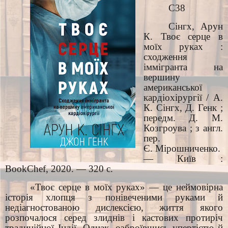
С38
Сінгх, Арун
К. Твоє серце в
моїх руках :
сходження
іммігранта на
вершину
американської
кардіохірургії / А.
К. Сінгх, Д. Генк ;
передм. Д. М.
Козгроува ; з англ.
пер.
Є. Мірошниченко.
— Київ :
BookChef, 2020. — 320 с.
«Твоє серце в моїх руках» — це неймовірна
історія хлопця з понівеченими руками й
недіагностованою дислексією, життя якого
розпочалося серед злиднів і кастових протиріч
традиційної Індії. Однак, озброївшись упертістю й