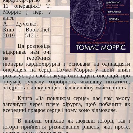
11 операціях./ Т.
Морріс ; пер. з
англ.
А. Дученко. —
Київ : BookChef,
2019. — 512 с.
Ця розповідь
відкриває нам очі
на героїчних
піонерів кардіохірургії і основана на одинадцяти
операціях на серці. Томас Морріс у своїй книзі
розказує про свої значущі одинадцять операцій, про
тріумф, зухвалу хоробрість, чванливу пихатість,
заздрість і конкуренцію, надзвичайну майстерність.
Книга «За покликом серця» дає нам змогу
заглянути через плече хірурга, щоб побачити як
всередині працює серце і чому воно відмовляє.
В книжці описано як людські історії, так і
історії прийняття ризикованих рішень, які, проте,
врятували мільйони життів.