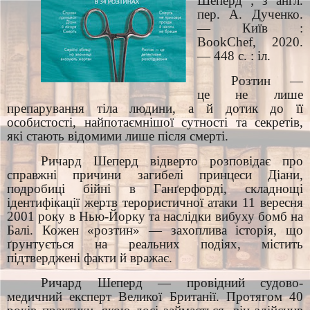
Шеперд ; з англ.
пер. А. Дученко.
— Київ :
BookChef, 2020.
— 448 с. : іл.
Розтин —
це не лише
препарування тіла людини, а й дотик до її
особистості, найпотаємнішої сутності та секретів,
які стають відомими лише після смерті.
Ричард Шеперд відверто розповідає про
справжні причини загибелі принцеси Діани,
подробиці бійні в Ганґерфорді, складнощі
ідентифікації жертв терористичної атаки 11 вересня
2001 року в Нью-Йорку та наслідки вибуху бомб на
Балі. Кожен «розтин» — захоплива історія, що
ґрунтується на реальних подіях, містить
підтверджені факти й вражає.
Ричард Шеперд — провідний судово-
медичний експерт Великої Британії. Протягом 40