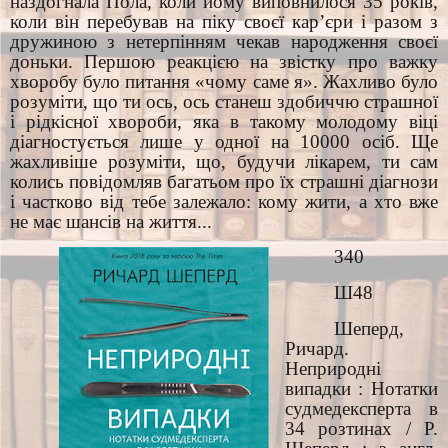
наздогнала Пола, коли йому виповнилося 35 років,
коли він перебував на піку своєї кар’єри і разом з
дружиною з нетерпінням чекав народження своєї
доньки. Першою реакцією на звістку про важку
хворобу було питання «чому саме я». Жахливо було
розуміти, що ти ось, ось станеш здобиччю страшної
і рідкісної хвороби, яка в такому молодому віці
діагностується лише у одної на 10000 осіб. Ще
жахливіше розуміти, що, будучи лікарем, ти сам
колись повідомляв багатьом про їх страшні діагнози
і частково від тебе залежало: кому жити, а хто вже
не має шансів на життя...
340
Ш48
Шеперд,
Ричард.
Неприродні
випадки : Нотатки
судмедексперта в
34 розтинах / Р.