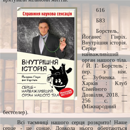
616
Б83
Борстель,
Йоганес Гінріх.
Внутрішня історія.
Серце —
найважливіший
орган нашого тіла.
/ Й. Г. Борстель ;
пер. з нім.
С. Зубченка. —
Харків : Клуб
Сімейного
Дозвілля, 2018. —
256 с. —
(Міжнародний
бестселер).
Всі таємниці нашого серця розкрито! Наше
серце - це сонце. Довкола нього обертаються