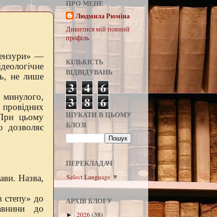
ПРО МЕНЕ
Людмила Рюміна
Дивитися мій повний
профіль
 цензури» —
КІЛЬКІСТЬ
деологічне
ВІДВІДУВАНЬ
ь, не лише
3
4
6
 минулого,
3
8
6
 провідних
ШУКАТИ В ЦЬОМУ
 При цьому
БЛОЗІ
о дозволяє
ПЕРЕКЛАДАЧ
Select Language
▼
ави. Назва,
в степу» до
АРХІВ БЛОГУ
авнини до
2026
(38)
►