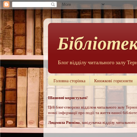
Бібліотек
Блог відділу читального залу Тер
Головна сторінка
Книжкові горизонти
Шановні користувачі
!
Цей б
лог створено відділом читального залу Терноп
нової інформації про події та життя нашої бібліотек
Людмила Рюм
іна
, завідувачка відділу читального