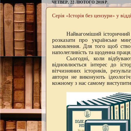
ЧЕТВЕР, 22 ЛЮТОГО 2018 Р.
Серія «Історія без цензури» у відд
Найвагоміший історичний 
розказати про українське мин
замовлення. Для того щоб ство
наполегливість та щоденна праця,
Сьогодні, коли відбува
відновлюється інтерес до іст
вітчизняних істориків, резуль
автори не виконують ідеологіч
кожному з нас самому виступити