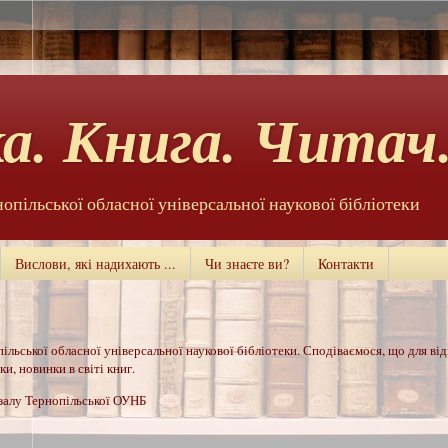
а. Книга. Читач.
нопільської обласної універсальної наукової бібліотеки
Вислови, які надихають ...
Чи знаєте ви?
Контакти
ільської обласної універсальної наукової бібліотеки. Сподіваємося, що для ві
и, новинки в світі книг.
 залу Тернопільської ОУНБ