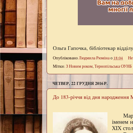
Ольга Гапочка, бібліотекар відділ
Опубліковано
Людмила Рюміна
о
18:04
Не
Мітки:
З Новим роком
,
Тернопільська ОУНБ
ЧЕТВЕР, 22 ГРУДНЯ 2016 Р.
До 183-річчя від дня народження 
Мар
іменем н
XIX стол