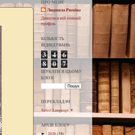
ПРО МЕНЕ
Людмила Рюміна
Дивитися мій повний
профіль
КІЛЬКІСТЬ
ВІДВІДУВАНЬ
3
4
6
8
0
7
ШУКАТИ В ЦЬОМУ
БЛОЗІ
ПЕРЕКЛАДАЧ
Select Language
▼
АРХІВ БЛОГУ
2026
(38)
►