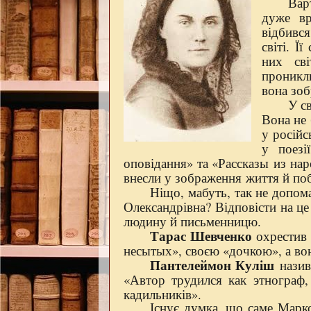
Вар
дуже вр
відбився
світі. Ї
них сві
проникли
вона зоб
У с
Вона не 
у російс
у поезі
оповідання» та «Рассказы из нар
внесли у зображення життя й поб
Ніщо, мабуть, так не допома
Олександрівна? Відповісти на це
людину й письменницю.
Тарас Шевченко
охрестив 
несытых», своєю «дочкою», а во
Пантелеймон Куліш
назив
«Автор трудился как этнограф,
кадильників».
Існує думка, що саме Марко