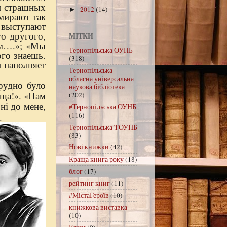
ни страшных
2012
(14)
►
умирают так
и выступают
о другого,
МІТКИ
ем….
»
; «Мы
Тернопільська ОУНБ
ого знаешь.
(318)
н наполняет
Тернопільська
обласна універсальна
рудно було
наукова бібліотека
уща!». «Нам
(202)
ні до мене,
#Тернопільська ОУНБ
(116)
».
Тернопільська ТОУНБ
(83)
Нові книжки
(42)
Краща книга року
(18)
блог
(17)
рейтинг книг
(11)
#МістаГероїв
(10)
книжкова виставка
(10)