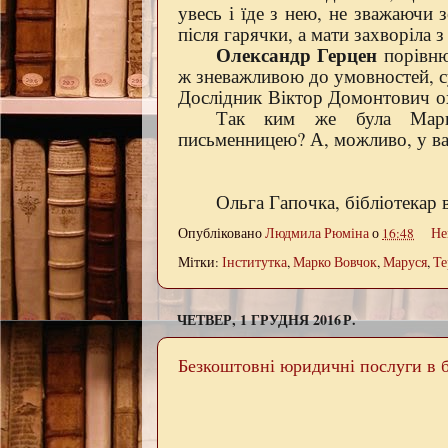
увесь і їде з нею, не зважаючи 
після гарячки, а мати захворіла 
Олександр Герцен
порівню
ж зневажливою до умовностей, 
Дослідник Віктор Домонтович ох
Так ким же була Марко
письменницею? А, можливо, у в
Ольга Гапочка, бібліотекар
Опубліковано
Людмила Рюміна
о
16:48
Не
Мітки:
Інститутка
,
Марко Вовчок
,
Маруся
,
Те
ЧЕТВЕР, 1 ГРУДНЯ 2016 Р.
Безкоштовні юридичні послуги в б