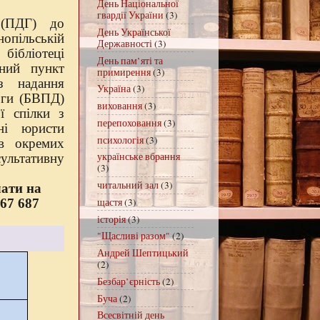
День Національної
гвардії України
(3)
 (ПДГ) до
День Української
опільській
Державності
(3)
ібліотеці
День пам’яті та
вний пункт
примирення
(3)
з надання
Україна
(3)
оги (БВПД)
виховання
(3)
ї спілки з
перепоховання
(3)
ні юристи
психологія
(3)
в окремих
українське вбрання
ультативну
(3)
читальний зал
(3)
ати на
щастя
(3)
67 687
історія
(3)
"Щасливі разом"
(2)
Андрей Шептицький
(2)
Безбар’єрність
(2)
Буча
(2)
Всесвітній день