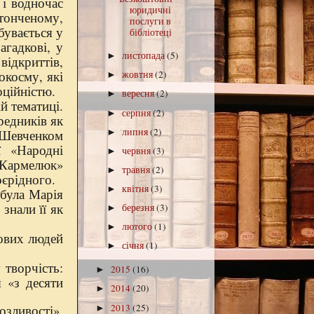
 і водночас
юридичні
тонченому,
послуги в
бувається у
бібліотеці
загадкові, у
листопада
(5)
►
ідкриттів,
окосму, які
жовтня
(2)
►
ційністю.
вересня
(2)
►
й тематиці.
серпня
(2)
►
редників як
липня
(2)
м Шевченком
►
ї «Народні
червня
(3)
►
 «Кармелюк»
травня
(2)
►
оєрідного.
квітня
(3)
►
 була Марія
знали її як
березня
(3)
►
лютого
(1)
►
ових людей
січня
(1)
►
 творчість:
2015
(16)
►
 «з десяти
2014
(20)
►
2013
(25)
озливості».
►