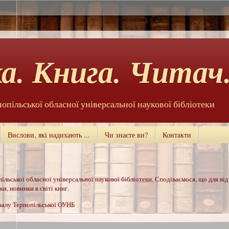
а. Книга. Читач.
нопільської обласної універсальної наукової бібліотеки
Вислови, які надихають ...
Чи знаєте ви?
Контакти
ільської обласної універсальної наукової бібліотеки. Сподіваємося, що для ві
и, новинки в світі книг.
 залу Тернопільської ОУНБ