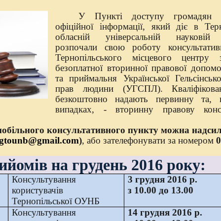
У Пункті доступу громадян
офіційної інформації, який діє в Терн
обласній універсальній науковій б
розпочали свою роботу консультати
Тернопільського місцевого центру 
безоплатної вторинної правової допом
та приймальня Української Гельсінсько
прав людини (УГСПЛ). Кваліфікова
безкоштовно надають первинну та, 
випадках, - вторинну правову конс
мобільного консультативного пункту можна надсил
gtounb@gmail.com
)
, або зателефонувати за номером
0
ийомів на грудень 2016 року:
Консультування
3 грудня 2016 р.
користувачів
з 10.00 до 13.00
Тернопільської ОУНБ
Консультування
14 грудня 2016 р.