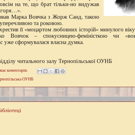
зовсім на те, що брат тільки-но видужав
з горя…».
вав Марка Вовчка з Жорж Санд, такою
суперечливою та роковою.
рестив її «моцартом любовних історій» минулого віку
 Вовчок – спокусницею-феміністкою чи «вов
ас уже сформувалася власна думка.
 відділу читального залу Тернопільської ОУНБ
має коментарів:
рнопільська ОУНБ
ібліотеці