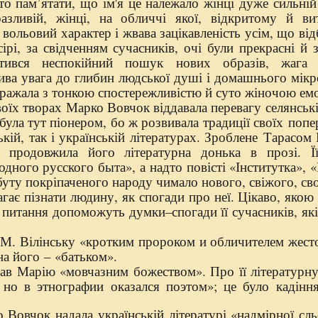
то пам’ятати, що ім'я це належало жінці дуже сильній
азливій, жінці, на обличчі якої, відкритому й ви
 вольовий характер і жвава зацікавленість усім, що від
ї сірі, за свідченням сучасників, очі були прекрасні й 
тився неспокійний пошук нових образів, жага в
ва увага до глибин людської душі і домашнього мікр
ражала з тонкою спостережливістю й суто жіночою емо
воїх творах Марко Вовчок віддавала перевагу селянські
була тут піонером, бо ж розвивала традиції своїх попе
ькій, так і українській літературах. Зроблене Тарасо
ї продовжила його літературна донька в прозі. Ї
одного русского быта», а надто повісті «Інститутка»,
уту покріпаченого народу чимало нового, свіжого, св
гає пізнати людину, як спогади про неї. Цікаво, якою
 питання допоможуть думки–спогади її сучасників, які 
М. Вілінську «кротким пророком и обличителем жест
на його
–
«батьком».
ав Марію «мовчазним божеством». Про її літературну
 но в этнографии оказался поэтом»; це було кадіння
 Вовчок надала українській літературі «надмірної сль