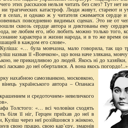
его этих рассказов нельзя читать без слез? Тут нет 
, ни трагических катастроф. Люди живут, стареют и 
 в селах, и однако ж у читателя сжимается сердце 
овенных повседневно видимых сценах. Это не от чег
 прошли сквозь сердце автора и диктованы ему сердц
рода, не любим его, ибо любить можно только того, к
ознание характера и жизни народа, и в то же время о
шащей в каждом его слове».
Куліша: «… була мовчазна, мало говорила, так що т
Куліш назвав її «Вовчком», що вона наче злякана, мовч
ькою, не прикидливою до людей. Якось ні до хазяйки, 
всі ласкаво до неї оберталися. А вона якось погордо!..
орку нахабною самозванкою, московкою,
 вінець українського автора – Опанаса
украшением и средоточием» невеличкого
ов».
рафа Толстого: «… всі чоловіки сходять
ть біля її ніг, Герцен приїхав до неї в
и, Куліш через неї розійшовся з жінкою,
инув свою працю, свою кар’єру, змарнів