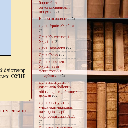
боротьби з
опустелюванням і
посухою
(2)
Вікова психологія
(2)
День Героїв України
(2)
День Конституції
України
(2)
День Перемоги
(2)
День Сміху
(2)
День визволення
України від
бібліотекар
фашистських
загарбників
(2)
ьської ОУНБ
День вшанування
учасників бойових
дій на території інших
держав
(2)
День вшанування
учасників ліквідації
 публікації
наслідків аварії на
Чорнобильській АЕС
(2)
День затвердження