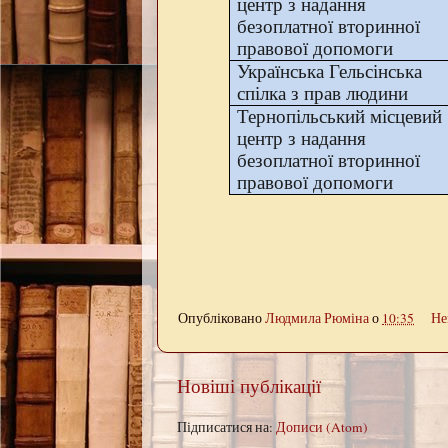
центр з надання
безоплатної вторинної
правової допомоги
Українська Гельсінська
спілка з прав людини
Тернопільський місцевий
центр з надання
безоплатної вторинної
правової допомоги
Опубліковано
Людмила Рюміна
о
10:35
Не
Новіші публікації
Підписатися на:
Дописи (Atom)