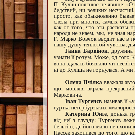
П. Куліш пояснює це явище: «Отч
бедствий, ни великих несчастий
просто, как обыкновенно бывает
слезы при многих, самых обыкн
как от того, что эти рассказы
народа не знаем, мы, не зная на
Г. Марко Вовчок вводит нас в п
нашу душу теплотой чувства, ды
Ганна Барвінок
, дружина 
узнати її розум. Може, од того 
вона здалась боязкою чи несвітс
ні до Куліша не горнулася. А ми 
Олена Пчілка
вважала авт
що, мовляв, вкрала прекрасний
Марковича.
Іван Тургенєв
називав її «
гуртка петербурзьких «малоросс
Катерина Юнґе
, донька г
від неї з глузду: Тургенєв лежи
бельгію, де його мало не схопил
Пассек захопився до того, що к