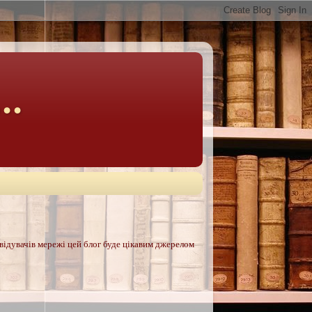
..
двідувачів мережі цей блог буде цікавим джерелом