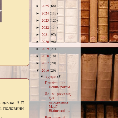
2025
(68)
►
2024
(117)
►
2023
(126)
►
2022
(114)
►
2021
(97)
►
2020
(96)
►
2019
(27)
►
2018
(18)
►
2017
(20)
►
2016
(29)
▼
грудня
(3)
▼
Привітання з
Новим роком
До 183-річчя від
дня
дачка. З її
народження
Марії
ої половини
Вілінської –...
Безкоштовні