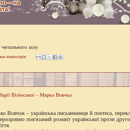
у читального залу
має коментарів:
Марії Вілінської – Марка Вовчка
ко Вовчок – українська письменниця й поетеса, перекла
ерозривно пов'язаний розквіт української прози друг
іття.