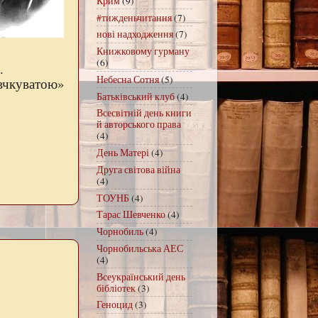
Крим
(9)
#тижденьчитання
(7)
нові надходження
(7)
Книжковому гурману
(6)
.
Небесна Сотня
(5)
чкуватою»
Батьківський клуб
(4)
Всесвітній день книги
й авторського права
(4)
День Матері
(4)
Друга світова війна
(4)
ТОУНБ
(4)
Тарас Шевченко
(4)
Чорнобиль
(4)
Чорнобильська АЕС
(4)
Всеукраїнський день
бібліотек
(3)
Геноцид
(3)