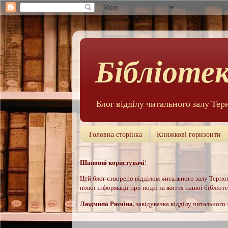
Бібліотек
Блог відділу читального залу Тер
Головна сторінка
Книжкові горизонти
Шановні користувачі
!
Цей б
лог створено відділом читального залу Терноп
нової інформації про події та життя нашої бібліотек
Людмила Рюм
іна
, завідувачка відділу читального