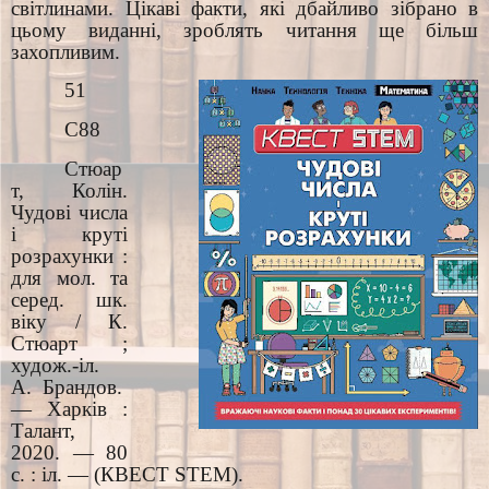
світлинами. Цікаві факти, які дбайливо зібрано в
цьому виданні, зроблять читання ще більш
захопливим.
51
С88
Стюар
т, Колін.
Чудові числа
і круті
розрахунки :
для мол. та
серед. шк.
віку / К.
Стюарт ;
худож.-іл.
А. Брандов.
— Харків :
Талант,
2020. — 80
с. : іл. — (КВЕСТ STEM).