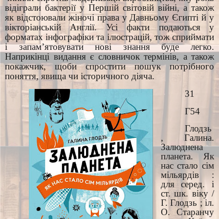
відіграли бактерії у Першій світовій війні, а також
як відстоювали жіночі права у Давньому Єгипті й у
вікторіанській Англії. Усі факти подаються у
форматах інфографіки та ілюстрацій, тож сприймати
і запам’ятовувати нові знання буде легко.
Наприкінці видання є словничок термінів, а також
покажчик, щоби спростити пошук потрібного
поняття, явища чи історичного діяча.
31
Г54
Глодзь
, Галина.
Залюднена
планета. Як
нас стало сім
мільярдів :
для серед. і
ст. шк. віку /
Г. Глодзь ; іл.
О. Старанчу