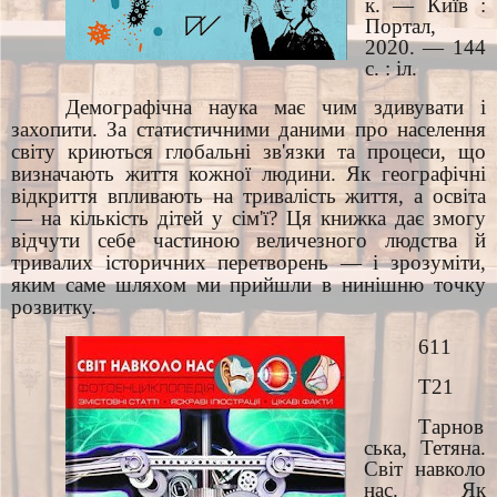
к. — Київ :
Портал,
2020. — 144
с. : іл.
Демографічна наука має чим здивувати і
захопити. За статистичними даними про населення
світу криються глобальні зв'язки та процеси, що
визначають життя кожної людини. Як географічні
відкриття впливають на тривалість життя, а освіта
— на кількість дітей у сім'ї? Ця книжка дає змогу
відчути себе частиною величезного людства й
тривалих історичних перетворень — і зрозуміти,
яким саме шляхом ми прийшли в нинішню точку
розвитку.
611
Т21
Тарнов
ська, Тетяна.
Світ навколо
нас. Як