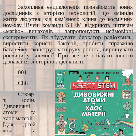
Захоплива енциклопедія познайомить юних
дослідників з історією технологій, що змінили
життя людства: від кам’яного клина до космічних
ноу-хау. Вчені команди STEM відкриють читачам
«магію» винаходів і запропонують неймовірні
експерименти. Як збудувати блокатор радіохвиль,
виростити корисні бактерії, зробити справжню
батарейку, сконструювати руку робота, вирощувати
рослини у космосі? Про все це і багато іншого
дізнавайся зі сторінок цієї книги.
001
С88
Стюар
т, Колін.
Дивовижні
атоми та
хаос матерії :
[для дітей
мол. та