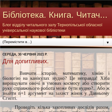
Бібліотека. Книга. Читач...
Блог відділу читального залу Тернопільської обласної
універсальної наукової бібліотеки
▼
СЕРЕДА, 30 ЧЕРВНЯ 2021 Р.
Для допитливих.
Вивчати історію, математику, хімію і
біологію на канікулах нудно? Це неправда! Хіба
вирощувати овочі в умовах космосу або створити
руку справжнього робота може бути нудно?.. Або ж
знайти
n
+1
аргумент на захист жінок у Давньому
Єгипті.
Проведіть кілька захопливих дослідів разом,