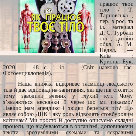
працює твоє
тіло / Т.
Тарновська ;
пер. з рос. та
іл. матеріал
Д. С. Турбані
ста ; дизайн
обкл. А. М.
Недял. —
Київ :
Кристал Бук,
2020. — 48 с. : іл. — (Світ навколо нас.
Фотоенциклопедія).
Наша книжка відкриває таємниці людського
тіла й дає відповіді на запитання, які ще пів століття
тому заводили вчених у глухий кут. Чому
з’являються веснянки й через що ми гикаємо?
Навіщо нам апендикс і звідки береться піт? Що
являє собою ДНК і яку роль відводять стовбуровим
клітинам? Ми просто й доступно описуємо складні
процеси, що відбуваються в організмі, доповнюючи
тексти зрозумілими схемами та яскравими