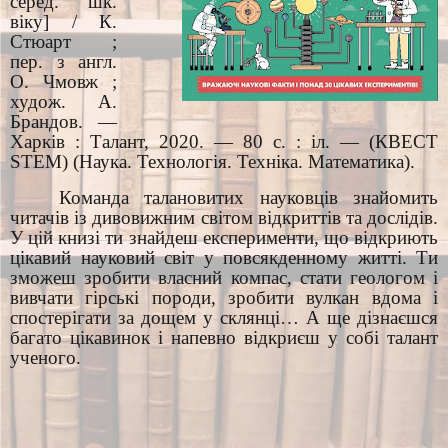
серед. шк.
віку] / К.
Стюарт ;
пер. з англ.
О. Чмовж ;
худож. А.
Брандов. —
Харків : Талант, 2020. — 80 с. : іл. — (КВЕСТ
STEM) (Наука. Технологія. Техніка. Математика).
Команда талановитих науковців знайомить
читачів із дивовижним світом відкриттів та дослідів.
У цій книзі ти знайдеш експерименти, що відкриють
цікавий науковий світ у повсякденному житті. Ти
зможеш зробити власний компас, стати геологом і
вивчати гірські породи, зробити вулкан вдома і
спостерігати за дощем у склянці… А ще дізнаєшся
багато цікавинок і напевно відкриєш у собі талант
ученого.