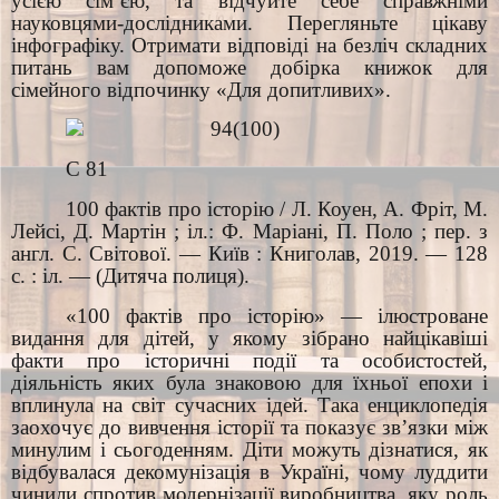
усією сім´єю, та відчуйте себе справжніми
науковцями-дослідниками. Перегляньте цікаву
інфографіку. Отримати відповіді на безліч складних
питань вам допоможе добірка книжок для
сімейного відпочинку «Для допитливих».
94(100)
С 81
100 фактів про історію / Л. Коуен, А. Фріт, М.
Лейсі, Д. Мартін ; іл.: Ф. Маріані, П. Поло ; пер. з
англ. С. Світової. — Київ : Книголав, 2019. — 128
с. : іл. — (Дитяча полиця).
«100 фактів про історію» — ілюстроване
видання для дітей, у якому зібрано найцікавіші
факти про історичні події та особистостей,
діяльність яких була знаковою для їхньої епохи і
вплинула на світ сучасних ідей. Така енциклопедія
заохочує до вивчення історії та показує зв’язки між
минулим і сьогоденням. Діти можуть дізнатися, як
відбувалася декомунізація в Україні, чому луддити
чинили спротив модернізації виробництва, яку роль