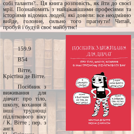
собі таланти?.. Ця книга розповість, як йти до своєї
мрії. Познайомить з найцікавішими професіями та
історіями відомих людей, які довели: все неодмінно
вийде, головне, сильно того прагнути! Читай,
пробуй і будуй своє майбутнє!
159.9
В54
Вітте,
Крістіна де Вітте.
Посібник з
виживання для
дівчат: про тіло,
школу, кохання й
інші труднощі
підліткового віку
/ К. Вітте ; пер. з
англ.