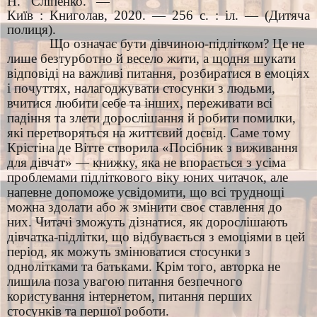
Н. Сліпенко. —
Київ : Книголав, 2020. — 256 с. : іл. — (Дитяча
полиця).
Що означає бути дівчиною-підлітком? Це не
лише безтурботно й весело жити, а щодня шукати
відповіді на важливі питання, розбиратися в емоціях
і почуттях, налагоджувати стосунки з людьми,
вчитися любити себе та інших, переживати всі
падіння та злети дорослішання й робити помилки,
які перетворяться на життєвий досвід. Саме тому
Крістіна де Вітте створила «Посібник з виживання
для дівчат» — книжку, яка не впорається з усіма
проблемами підліткового віку юних читачок, але
напевне допоможе усвідомити, що всі труднощі
можна здолати або ж змінити своє ставлення до
них. Читачі зможуть дізнатися, як дорослішають
дівчатка-підлітки, що відбувається з емоціями в цей
період, як можуть змінюватися стосунки з
однолітками та батьками. Крім того, авторка не
лишила поза увагою питання безпечного
користування інтернетом, питання перших
стосунків та першої роботи.