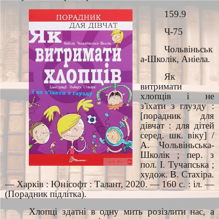
159.9
Ч-75
Чольвіньськ
а-Школік, Аніела.
Як
витримати
хлопців і не
з'їхати з глузду :
[порадник для
дівчат : для дітей
серед. шк. віку] /
А. Чольвіньська-
Школік ; пер. з
пол. І. Тучапська ;
худож. В. Стахіра.
— Харків : Юнісофт : Талант, 2020. — 160 с. : іл. —
(Порадник підлітка).
Хлопці здатні в одну мить розізлити нас, а