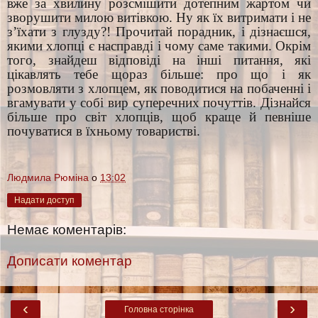
вже за хвилину розсмішити дотепним жартом чи
зворушити милою витівкою. Ну як їх витримати і не
з’їхати з глузду?! Прочитай порадник, і дізнаєшся,
якими хлопці є насправді і чому саме такими. Окрім
того, знайдеш відповіді на інші питання, які
цікавлять тебе щораз більше: про що і як
розмовляти з хлопцем, як поводитися на побаченні і
вгамувати у собі вир суперечних почуттів. Дізнайся
більше про світ хлопців, щоб краще й певніше
почуватися в їхньому товаристві.
Людмила Рюміна
о
13:02
Надати доступ
Немає коментарів:
Дописати коментар
‹
›
Головна сторінка