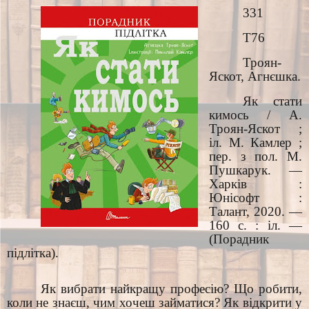
331
Т76
Троян-
Яскот, Агнєшка.
Як стати
кимось / А.
Троян-Яскот ;
іл. М. Камлер ;
пер. з пол. М.
Пушкарук. —
Харків :
Юнісофт :
Талант, 2020. —
160 с. : іл. —
(Порадник
підлітка).
Як вибрати найкращу професію? Що робити,
коли не знаєш, чим хочеш займатися? Як відкрити у