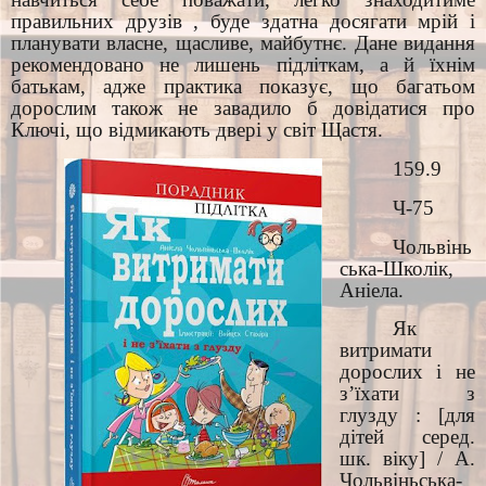
правильних друзів , буде здатна досягати мрій і
планувати власне, щасливе, майбутнє. Дане видання
рекомендовано не лишень підліткам, а й їхнім
батькам, адже практика показує, що багатьом
дорослим також не завадило б довідатися про
Ключі, що відмикають двері у світ Щастя.
159.9
Ч-75
Чольвінь
ська-Школік,
Аніела.
Як
витримати
дорослих і не
з’їхати з
глузду : [для
дітей серед.
шк. віку] / А.
Чольвіньська-