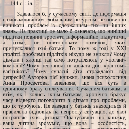
— 144 с. : іл.
Здавалося б, у сучасному світі, де інформація
є найважливішим глобальним ресурсом, не повинно
виникати проблем із одержанням тих чи інших
знань. На практиці це мало б означати, що нинішні
підлітки повинні зростати інформаційно підкутими,
а отже, не повторювати помилок, яких
припускалися їхні батьки. То чому ж тоді у XXI
столітті проблеми підлітків нікуди не зникли? Чому
дівчата і хлопці так само потрапляють у «погані»
компанії? Чому неповнолітні дівчата досі «раптом»
вагітніють? Чому сучасні діти страждають від
депресій? Авторка цієї книжки, знана психологиня
Анна Просвєтова, впевнена, що вся суть в
одвічному браку спілкування. Сучасним батькам, а
втім, як і колись їхнім батькам, хронічно бракує
часу відверто поговорити з дітьми про проблеми,
що їх турбують. Не завжди у батьків знаходиться й
правильна відповідь на непросту ситуацію, до якої
потрапляє їхня дитина. Опанувавши цю книжку,
ваша дитина зрозуміє, що вона – особистість,
навчиться себе поважати, легко знаходитиме