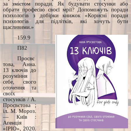
за змістом поради. Як будувати стосунки або
обрати професію своєї мрії? Допоможуть поради
психологів з добірки книжок «Корисні поради
психологів для підлітків, які хочуть бути
щасливими.»
159.9
П82
Просвє
това, Анна.
13 ключів до
розуміння
себе, свого
оточення та
своїх
стосунків / А.
Просвєтова ;
іл. М. Мороз.
— Київ :
Агенція
«ІРІО»
, 2020.