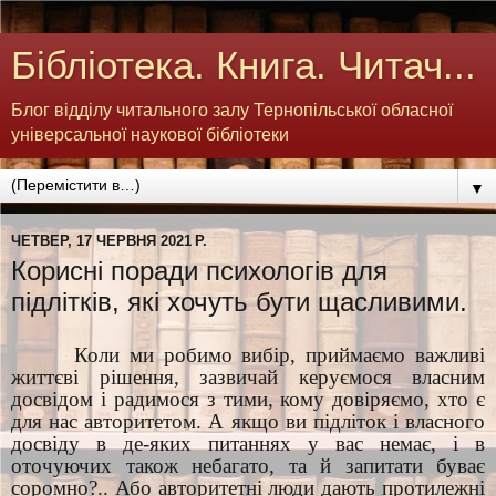
Бібліотека. Книга. Читач...
Блог відділу читального залу Тернопільської обласної
універсальної наукової бібліотеки
▼
ЧЕТВЕР, 17 ЧЕРВНЯ 2021 Р.
Корисні поради психологів для
підлітків, які хочуть бути щасливими.
Коли ми робимо вибір, приймаємо важливі
життєві рішення, зазвичай керуємося власним
досвідом і радимося з тими, кому довіряємо, хто є
для нас авторитетом. А якщо ви підліток і власного
досвіду в де-яких питаннях у вас немає, і в
оточуючих також небагато, та й запитати буває
соромно?.. Або авторитетні люди дають протилежні