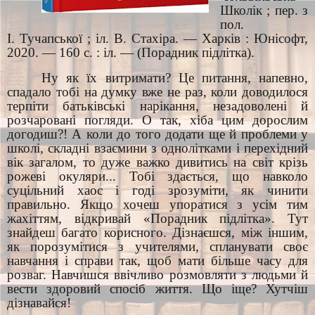
Школік ; пер. з
пол.
І. Тучапської ; іл. В. Стахіра. — Харків : Юнісофт,
2020. — 160 с. : іл. — (Порадник підлітка).
Ну як їх витримати? Це питання, напевно,
спадало тобі на думку вже не раз, коли доводилося
терпіти батьківські нарікання, незадоволені й
розчаровані погляди. О так, хіба цим дорослим
догодиш?! А коли до того додати ще й проблеми у
школі, складні взаємини з однолітками і перехідний
вік загалом, то дуже важко дивитись на світ крізь
рожеві окуляри... Тобі здається, що навколо
суцільний хаос і годі зрозуміти, як чинити
правильно. Якщо хочеш упоратися з усім тим
жахіттям, відкривай «Порадник підлітка». Тут
знайдеш багато корисного. Дізнаєшся, між іншим,
як порозумітися з учителями, спланувати своє
навчання і справи так, щоб мати більше часу для
розваг. Навчишся ввічливо розмовляти з людьми й
вести здоровий спосіб життя. Що іще? Хутчіш
дізнавайся!