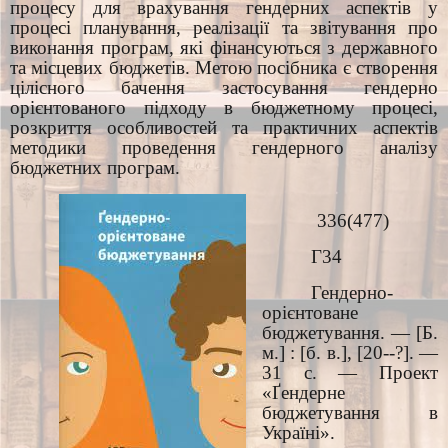
процесу для врахування гендерних аспектів у
процесі планування, реалізації та звітування про
виконання програм, які фінансуються з державного
та місцевих бюджетів. Метою посібника є створення
цілісного бачення застосування гендерно
орієнтованого підходу в бюджетному процесі,
розкриття особливостей та практичних аспектів
методики проведення гендерного аналізу
бюджетних програм.
336(477)
Г34
Гендерно-
орієнтоване
бюджетування. — [Б.
м.] : [б. в.], [20--?]. —
31 с. — Проект
«Ґендерне
бюджетування в
Україні».