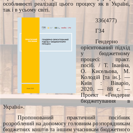
особливості реалізації цього процесу як в Україні,
так і в усьому світі.
336(477)
Г34
Гендерно
орієнтований підхід
у бюджетному
процесі: практ.
посіб. / Т. Іваніна,
О. Кисельова, М.
Колодій [та ін.]. —
Київ : Віваріо,
2020. — 88 c. —
Проект «Гендерне
бюджетування в
Україні».
Пропонований практичний посібник
розроблений на допомогу головним розпорядникам
бюджетних коштів та іншим учасникам бюджетного