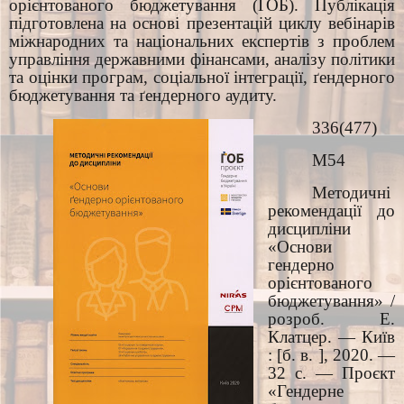
орієнтованого бюджетування (ҐОБ). Публікація
підготовлена на основі презентацій циклу вебінарів
міжнародних та національних експертів з проблем
управління державними фінансами, аналізу політики
та оцінки програм, соціальної інтеграції, ґендерного
бюджетування та ґендерного аудиту.
336(477)
М54
Методичні
рекомендації до
дисципліни
«Основи
гендерно
орієнтованого
бюджетування» /
розроб. Е.
Клатцер. — Київ
: [б. в. ], 2020. —
32 с. — Проєкт
«Гендерне