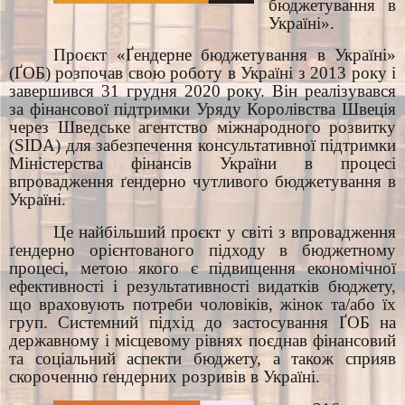
бюджетування в
Україні».
Проєкт «Ґендерне бюджетування в Україні»
(ҐОБ) розпочав свою роботу в Україні з 2013 року і
завершився 31 грудня 2020 року. Він реалізувався
за фінансової підтримки Уряду Королівства Швеція
через Шведське агентство міжнародного розвитку
(SIDA) для забезпечення консультативної підтримки
Міністерства фінансів України в процесі
впровадження ґендерно чутливого бюджетування в
Україні.
Це найбільший проєкт у світі з впровадження
ґендерно орієнтованого підходу в бюджетному
процесі, метою якого є підвищення економічної
ефективності і результативності видатків бюджету,
що враховують потреби чоловіків, жінок та/або їх
груп. Системний підхід до застосування ҐОБ на
державному і місцевому рівнях поєднав фінансовий
та соціальний аспекти бюджету, а також сприяв
скороченню ґендерних розривів в Україні.