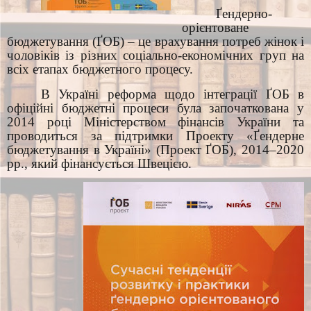
Ґендерно-
орієнтоване
бюджетування (ҐОБ) – це врахування потреб жінок і
чоловіків із різних соціально-економічних груп на
всіх етапах бюджетного процесу.
В Україні реформа щодо інтеграції ҐОБ в
офіційні бюджетні процеси була започаткована у
2014 році Міністерством фінансів України та
проводиться за підтримки Проекту «Ґендерне
бюджетування в Україні» (Проект ҐОБ), 2014–2020
рр., який фінансується Швецією.