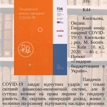
316
К44
Кисельова,
Оксана.
Гендерний вимір
пандемії COVID-
19/ О. Кисельова
; ред. М. Босніч.
— Київ : [б. в.],
2020. — 46 с. —
Проєкт
«Гендерне
бюджетування в
Україні».
Пандемія
COVID-19 завдає відчутних ударів не тільки
світовій фінансово-економічній системі, але й
суттєво впливає на права людини та ґендерну
рівність. Як свідчить попередній досвід, жінки і
чоловіки по-різному відчувають наслідки кризових