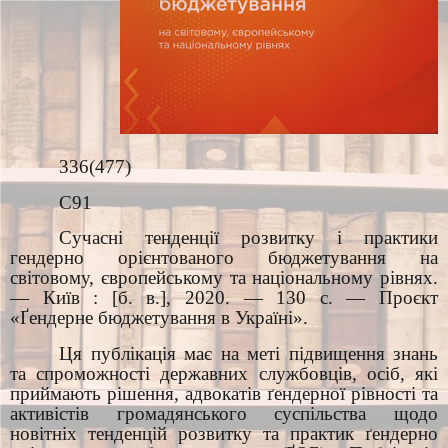
336(477)
С91
Сучасні тенденції розвитку і практики
гендерно орієнтованого бюджетування на
світовому, європейському та національному рівнях.
— Київ : [б. в.], 2020. — 130 с. — Проєкт
«Ґендерне бюджетування в Україні».
Ця публікація має на меті підвищення знань
та спроможності державних службовців, осіб, які
приймають рішення, адвокатів ґендерної рівності та
активістів громадянського суспільства щодо
новітніх тенденцій розвитку та практик ґендерно