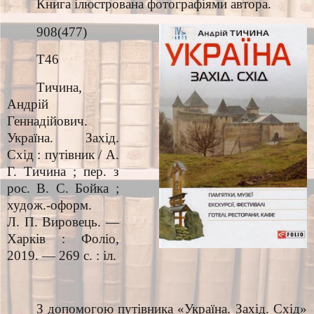
Книга ілюстрована фотографіями автора.
908(477)
Т46
Тичина,
Андрій
Геннадійович.
Україна. Захід.
Схід : путівник / А.
Г. Тичина ; пер. з
рос. В. С. Бойка ;
худож.-оформ.
Л. П. Вировець. —
Харків : Фоліо,
2019. — 269 с. : іл.
З допомогою путівника «Україна. Захід. Схід»