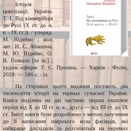
Історія
цивілізації. Україна.
Т. 1. Від кіммерійців
до Русі (Х ст. до н.
е. - ІХ ст.)). / упоряд.
М. Відейко ; кол.
авт.: Н. С. Абашина,
М. Ю. Відейко, О.
В. Гопкало [та ін.] ;
худож.-оформ. Г. С. Проніна. — Харків : Фоліо,
2020. — 586 с. : іл.
На сторінках цього видання постають два
тисячоліття історії на теренах сучасної України.
Книга поділена на дві частини: перша охоплює
період від Х до ІІІ ст. н. е., друга — від ІІІ ст. до ІХ
ст. Зміст книги було розроблено з метою залучення
до її написання широкого кола фахівців, які
найкраще дослідили та розуміються на окремих