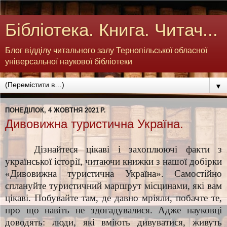
Бібліотека. Книга. Читач...
Блог відділу читального залу Тернопільської обласної
універсальної наукової бібліотеки
▼
ПОНЕДІЛОК, 4 ЖОВТНЯ 2021 Р.
Дивовижна туристична Україна.
Дізнайтеся цікаві і захоплюючі факти з
української історії, читаючи книжки з нашої добірки
«Дивовижна туристична Україна». Самостійно
сплануйте туристичний маршрут місцинами, які вам
цікаві. Побувайте там, де давно мріяли, побачте те,
про що навіть не здогадувалися. Адже науковці
доводять: люди, які вміють дивуватися, живуть