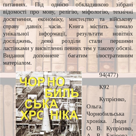
питаннях. Під однією обкладинкою зібрані
відомості про мову, релігію, міфологію, технічні
досягнення, економіку, мистецтво та військову
справу давніх часів. Книга містить чимало
унікальної інформації, результати новітніх
досліджень, деякі розділи стали першими
ластівками у висвітленні певних тем у такому обсязі.
Видання доповнене багатим ілюстративним
матеріалом.
94(477)
К92
Купрієнко,
Ольга.
Чорнобильська
хроніка. Люди /
О. В. Купрієнко,
А. В. Багірова ;