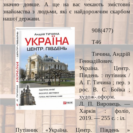
значно довше. А ще на вас чекають змістовні
знайомства з людьми, які є найдорожчим скарбом
нашої держави.
908(477)
Т46
Тичина, Андрій
Геннадійович.
Україна. Центр.
Південь : путівник /
А. Г. Тичина ; пер. з
рос. В. С. Бойка ;
худож-.оформ.
Л. П. Вировець. —
Харків : фоліо,
2019. — 255 с. : іл.
Путівник «Україна. Центр. Південь »