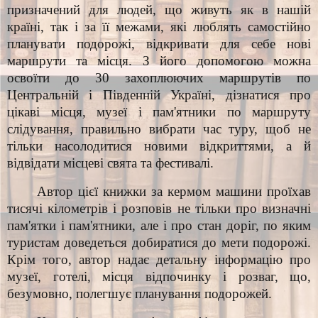
призначений для людей, що живуть як в нашій
країні, так і за її межами, які люблять самостійно
планувати подорожі, відкривати для себе нові
маршрути та місця. З його допомогою можна
освоїти до 30 захоплюючих маршрутів по
Центральній і Південній Україні, дізнатися про
цікаві місця, музеї і пам'ятники по маршруту
слідування, правильно вибрати час туру, щоб не
тільки насолодитися новими відкриттями, а й
відвідати місцеві свята та фестивалі.
Автор цієї книжки за кермом машини проїхав
тисячі кілометрів і розповів не тільки про визначні
пам'ятки і пам'ятники, але і про стан доріг, по яким
туристам доведеться добиратися до мети подорожі.
Крім того, автор надає детальну інформацію про
музеї, готелі, місця відпочинку і розваг, що,
безумовно, полегшує планування подорожей.