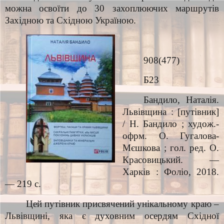
можна освоїти до 30 захоплюючих маршрутів
Західною та Східною Україною.
908(477)
Б23
Бандило, Наталія.
Львівщина : [путівник]
/ Н. Бандило ; худож.-
офрм. О. Гугалова-
Мєшкова ; гол. ред. О.
Красовицький. —
Харків : Фоліо, 2018.
— 219 с.
Цей путівник присвячений унікальному краю –
Львівщині, яка є духовним осердям Східної