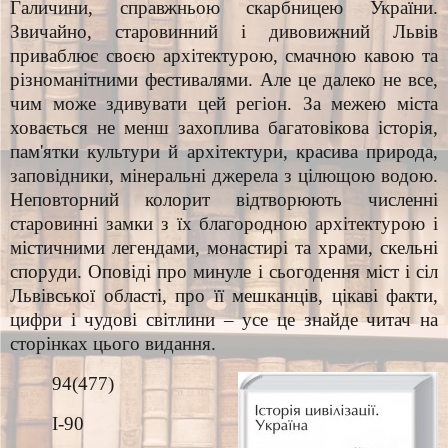
Галичини, справжньою скарбницею України.
Звичайно, старовинний і дивовижний Львів
приваблює своєю архітектурою, смачною кавою та
різноманітними фестивалями. Але це далеко не все,
чим може здивувати цей регіон. За межею міста
ховається не менш захоплива багатовікова історія,
пам'ятки культури й архітектури, красива природа,
заповідники, мінеральні джерела з цілющою водою.
Неповторний колорит відтворюють численні
старовинні замки з їх благородною архітектурою і
містичними легендами, монастирі та храми, скельні
споруди. Оповіді про минуле і сьогодення міст і сіл
Львівської області, про її мешканців, цікаві факти,
цифри і чудові світлини – усе це знайде читач на
сторінках цього видання.
94(477)
І-90