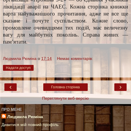
ліквідації аварії на ЧАЕС. Кожна сторінка книжки
варта найуважнішого прочитання, адже не все ще
сказане і почуте суспільством. Кожне слово,
промовлене очевидцями тих подій, має величезну
вагу для майбутніх поколінь. Справа живих —
пам’ятати.
Людмила Рюміна
о
17:14
Немає коментарів:
Надати доступ
‹
›
Головна сторінка
Переглянути веб-версію
ПРО МЕНЕ
Людмила Рюміна
Дивитися мій повний профіль