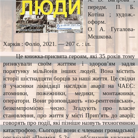
передм. П. Б.
Котіна ; худож.-
оформ.
О. А. Гугалова-
Мєшкова. —
Харків : Фоліо, 2021. — 207 с. : іл.
Це книжка-присвята героям, які 35 років тому
ризикували своїм життям і здоров’ям задля
порятунку мільйонів інших людей. Вона містить
історії шістнадцяти борців за наші життя. Це свідки
й учасники ліквідації наслідків аварії на ЧАЕС:
атомники, пожежники, медики, монтажники,
оператори. Вони розповідають «по-рентгенівськи»,
безкомпромісно чесно. Згадують про власне
становлення, про життя у місті Прип’ять до аварії;
говорять про події, які пізніше назвуть техногенною
катастрофою. Сьогодні вони є членами громадської
організації «Промінь 5-2» — об’єднання учасників