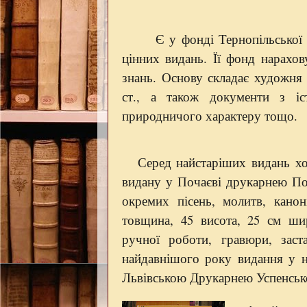
Є у фонді Тернопільської 
цінних видань.
Її фонд нарахов
знань. Основу складає художня
ст., а також документи з істо
природничого характеру тощо.
Серед найстаріших видань х
видану у Почаєві друкарнею Поч
окремих пісень, молитв, кано
товщина, 45 висота,
25 см
шир
ручної роботи, гравюри, заст
найдавнішого року видання у н
Львівською Друкарнею Успенсько