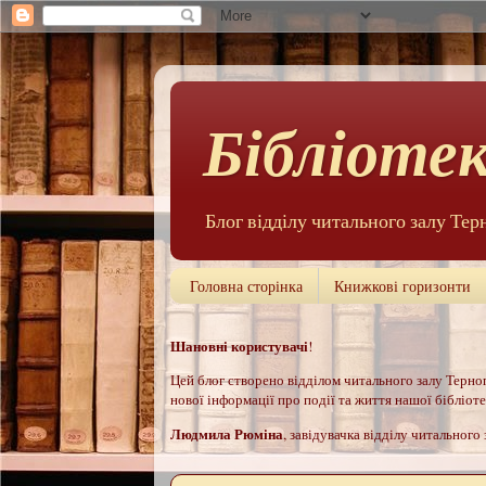
Бібліотек
Блог відділу читального залу Тер
Головна сторінка
Книжкові горизонти
Шановні користувачі
!
Цей б
лог створено відділом читального залу Терноп
нової інформації про події та життя нашої бібліотек
Людмила Рюм
іна
, завідувачка відділу читального