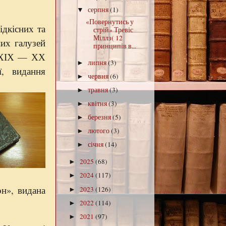
серпня
(1)
▼
«Повернутись у
ідкісних та
стрій» Тревіс
Міллз( 12
них галузей
принципів в...
в ХІХ — ХХ
липня
(3)
►
ї, видання
червня
(6)
►
травня
(3)
►
квітня
(3)
►
березня
(5)
►
лютого
(3)
►
січня
(14)
►
2025
(68)
►
2024
(117)
►
н», видана
2023
(126)
►
2022
(114)
►
2021
(97)
►