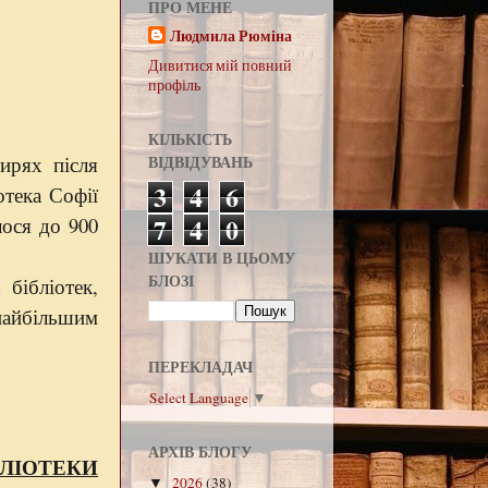
ПРО МЕНЕ
Людмила Рюміна
Дивитися мій повний
профіль
КІЛЬКІСТЬ
ирях після
ВІДВІДУВАНЬ
3
4
6
отека Софії
7
4
0
лося до 900
ШУКАТИ В ЦЬОМУ
БЛОЗІ
бібліотек,
найбільшим
ПЕРЕКЛАДАЧ
Select Language
▼
АРХІВ БЛОГУ
БЛІОТЕКИ
2026
(38)
▼