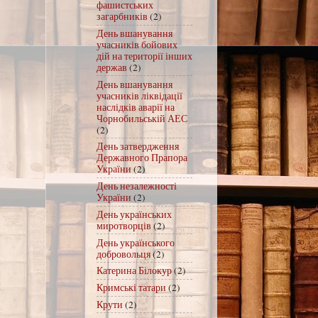
фашистських
загарбників
(2)
День вшанування
учасників бойових
дій на території інших
держав
(2)
День вшанування
учасників ліквідації
наслідків аварії на
Чорнобильській АЕС
(2)
День затвердження
Державного Прапора
України
(2)
День незалежності
України
(2)
День українських
миротворців
(2)
День українського
добровольця
(2)
Катерина Білокур
(2)
Кримські татари
(2)
Крути
(2)