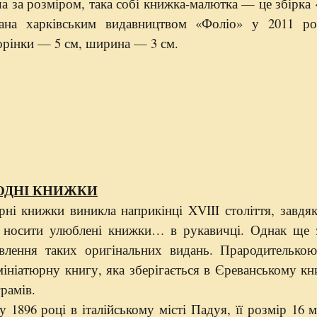
 за розміром, така собі книжка-мал
ютка
— це збірка 
дана
х
арківськ
и
м видавництв
ом
«Фоліо» у 2011 роц
торінки —
5 см
, ширина —
3 см
.
ОДНІ КНИЖКИ
юрні книжки виникла наприкінці
XVIII
століття, завдя
ла носити улюблені книжки… в рукавичці.
Однак ще 
влення таких оригінальних видань. Прародителько
ініатюрну книгу, яка зберігається в Єреванському к
грамів
.
1896 році в італійському місті Падуя, її розмір
16 