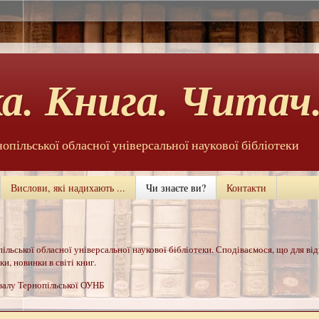
а. Книга. Читач.
нопільської обласної універсальної наукової бібліотеки
Вислови, які надихають ...
Чи знаєте ви?
Контакти
ільської обласної універсальної наукової бібліотеки. Сподіваємося, що для ві
и, новинки в світі книг.
 залу Тернопільської ОУНБ