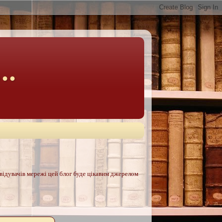
..
двідувачів мережі цей блог буде цікавим джерелом