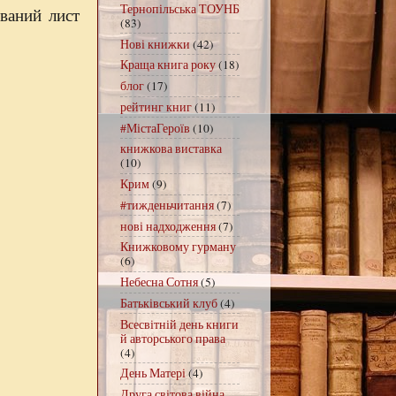
Тернопільська ТОУНБ
ований лист
(83)
Нові книжки
(42)
Краща книга року
(18)
блог
(17)
рейтинг книг
(11)
#МістаГероїв
(10)
книжкова виставка
(10)
Крим
(9)
#тижденьчитання
(7)
нові надходження
(7)
Книжковому гурману
(6)
Небесна Сотня
(5)
Батьківський клуб
(4)
Всесвітній день книги
й авторського права
(4)
День Матері
(4)
Друга світова війна