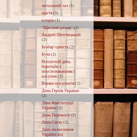
читальний зал
(3)
щастя
(3)
історія
(3)
"Щасливі разом"
(2)
Андрей Шептицький
(2)
Безбар’єрність
(2)
Буча
(2)
Всесвітній день
боротьби з
опустелюванням і
посухою
(2)
Вікова психологія
(2)
День Героїв України
(2)
День Конституції
України
(2)
День Перемоги
(2)
День Сміху
(2)
День визволення
України від