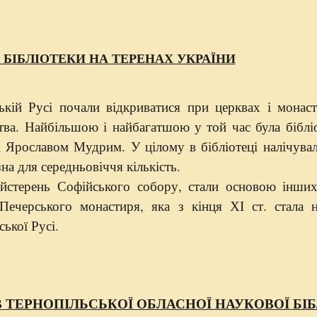
 БІБЛІОТЕКИ НА ТЕРЕНАХ УКРАЇНИ
ькій Русі почали відкриватися при церквах і монаст
тва.
Найбільшою і найбагатшою у той час була біблі
ці Ярославом Мудрим. У цілому в бібліотеці налічува
на для середньовіччя кількість.
йстерень Софійського собору, стали основою інших 
 Печерського монастиря, яка з кінця ХІ ст. стала 
ької Русі.
В ТЕРНОПІЛЬСЬКОЇ ОБЛАСНОЇ НАУКОВОЇ БІ