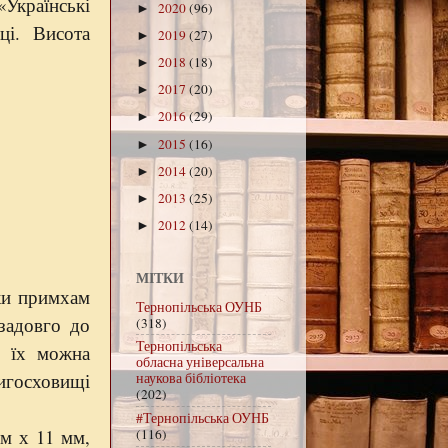
«Українські
2020
(96)
►
і. Висота
2019
(27)
►
2018
(18)
►
2017
(20)
►
2016
(29)
►
2015
(16)
►
2014
(20)
►
2013
(25)
►
2012
(14)
►
МІТКИ
ки примхам
Тернопільська ОУНБ
задовго до
(318)
Тернопільська
ю їх можна
обласна універсальна
нигосховищі
наукова бібліотека
(202)
#Тернопільська ОУНБ
мм
х
11 мм
,
(116)