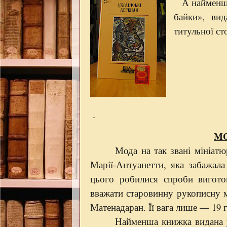
А найменша
байки», ви
титульної с
М
Мода на так звані мініат
Марії-Антуанетти, яка забажа
цього робилися спроби вигото
вважати старовинну рукописну м
Матенадаран. Ї
ї
вага лише
—
19 
Найменша книжка видана у 