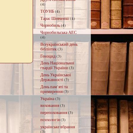
(4)
ТОУНБ
(4)
Тарас Шевченко
(4)
Чорнобиль
(4)
Чорнобильська АЕС
(4)
Всеукраїнський день
бібліотек
(3)
Геноцид
(3)
День Національної
гвардії України
(3)
День Української
Державності
(3)
День пам’яті та
примирення
(3)
Україна
(3)
виховання
(3)
перепоховання
(3)
психологія
(3)
українське вбрання
(3)