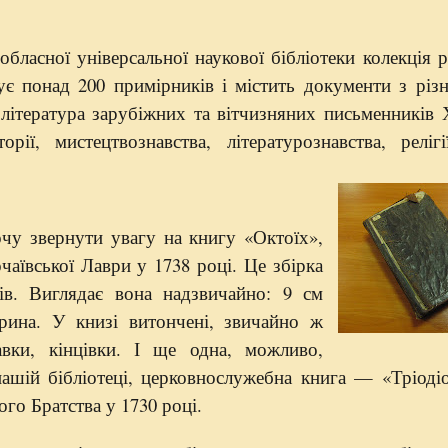
обласної універсальної наукової бібліотеки колекція р
ує понад 200 примірників і містить документи з різ
 література зарубіжних та вітчизняних письменникі
рії, мистецтвознавства, літературознавства, релігі
очу звернути
увагу на книгу «Октоїх»,
аївської Лаври у 1738 році. Це збірка
нів. Виглядає вона надзвичайно:
9 см
ина. У книзі витончені, звичайно ж
авки, кінцівки. І ще одна, можливо,
ашій бібліотеці, церковнослужебна книга — «Тріодіо
го Братства у 1730 році.