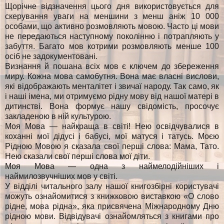
Щорічне відзначення цього дня використовується для
скерування уваги на меншини з менш аніж 10 000
особами, що активно розмовляють мовою. Часто ці мови
не передаються наступному поколінню і потрапляють у
забуття. Багато мов котрими розмовляють менше 100
осіб не задокументовані.
Визнання й пошана всіх мов є ключем до збереження
миру. Кожна мова самобутня. Вона має власні вислови,
які відображають менталітет і звичаї народу. Так само, як
і наші імена, ми отримуємо рідну мову від нашої матері в
дитинстві. Вона формує нашу свідомість, просочує
закладеною в ній культурою.
Моя Мова — найкраща в світі! Нею освідчувалися в
коханні мої дідусі і бабусі, мої матуся і татусь. Моєю
Рідною Мовою я сказала свої перші слова: Мама, Тато.
Нею сказали свої перші слова мої діти.
Моя Мова — одна з наймелодійніших і
наймилозвучніших мов у світі.
У відділі читального залу нашої книгозбірні користувачі
можуть ознайомитися з книжковою виставкою «О слово
рідне, мова рідна», яка присвячена Міжнародному Дню
рідною мови. Відвідувачі ознайомляться з книгами про