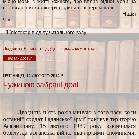
місце мови в житті кожного, про вплив рідної мови на
становлення характеру людини та її переконань.
Надія
Чіх,
бібліотекар відділу читального залу
Людмила Рюміна
о
16:46
Немає коментарів:
Надати доступ
ПʼЯТНИЦЯ, 14 ЛЮТОГО 2014 Р.
Чужиною забрані долі
Двадцять п’ять років минуло з того часу, коли
останній солдат Радянської армії покинув територію
Афганістану. 15 лютого 1989 року закінчилася
безглузда афганська війна, яка гіркими споминами,