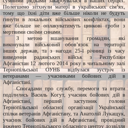
сумними рядками закарбувалася в наших серцях.
Полегшено зітхнули матері в українських сім’ях,
тому що їхні діти вже більше ніколи не будуть
гинути в локальних військових конфліктах, вони
вже більше не оплакуватимуть цинкові гроби з
мертвими своїми синами.
З метою вшанування громадян, які
виконували військовий обов’язок на території
інших держав, та з нагоди 25-ї річниці із часу
виведення радянських військ з Республіки
Афганістан 12 лютого 2014 року в читальному залі
Тернопільської ОУНБ відбулася зустріч із
ветеранами — учасниками бойових дій в
Афганістані.
Спогадами про службу, перемоги та втрати
поділились Василь Когут, учасник бойових дій в
Афганістані, перший заступник голови
Тернопільської обласної організації Української
спілки ветеранів Афганістану, та Анатолій Лукащук,
учасник бойових дій в Афганістані, провідний
інженер Тернопільського обласного центру дозвілля