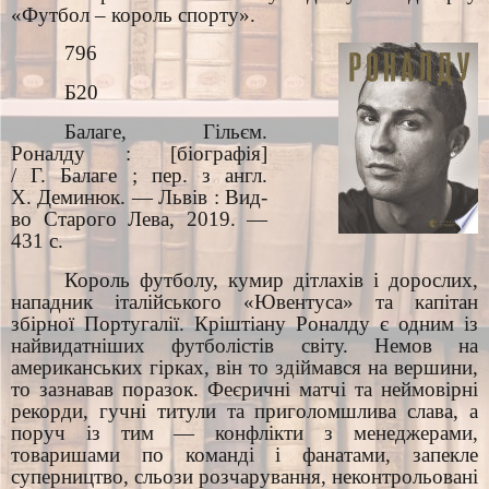
«Футбол – король спорту».
796
Б20
Балаге, Гільєм.
Роналду : [біографія]
/ Г. Балаге ; пер. з англ.
Х. Деминюк. — Львів : Вид-
во Старого Лева, 2019. —
431 с.
Король футболу, кумир дітлахів і дорослих,
нападник італійського «Ювентуса» та капітан
збірної Португалії. Кріштіану Роналду є одним із
найвидатніших футболістів світу. Немов на
американських гірках, він то здіймався на вершини,
то зазнавав поразок. Феєричні матчі та неймовірні
рекорди, гучні титули та приголомшлива слава, а
поруч із тим — конфлікти з менеджерами,
товаришами по команді і фанатами, запекле
суперництво, сльози розчарування, неконтрольовані