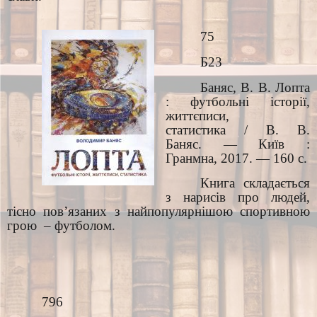
75
Б23
Баняс, В. В. Лопта
: футбольні історії,
життєписи,
статистика / В. В.
Баняс. — Київ :
Гранмна, 2017. — 160 с.
Книга складається
з нарисів про людей,
тісно пов’язаних з найпопулярнішою спортивною
грою
– футболом.
796