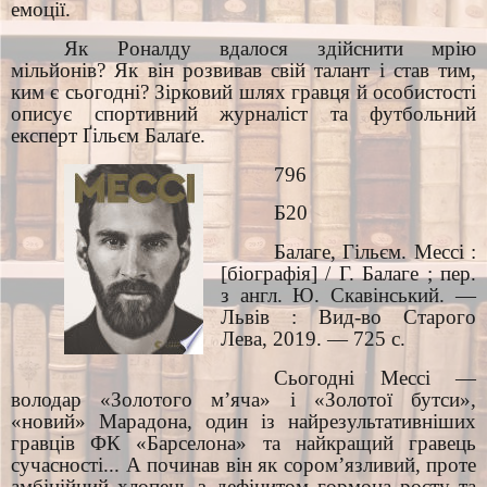
емоції.
Як Роналду вдалося здійснити мрію
мільйонів? Як він розвивав свій талант і став тим,
ким є сьогодні? Зірковий шлях гравця й особистості
описує спортивний журналіст та футбольний
експерт Ґільєм Балаґе.
796
Б20
Балаге, Гільєм. Мессі :
[біографія] / Г. Балаге ; пер.
з англ. Ю. Скавінський. —
Львів : Вид-во Старого
Лева, 2019. — 725 с.
Сьогодні Мессі —
володар «Золотого м’яча» і «Золотої бутси»,
«новий» Марадона, один із найрезультативніших
гравців ФК «Барселона» та найкращий гравець
сучасності... А починав він як сором’язливий, проте
амбіційний хлопець з дефіцитом гормона росту та