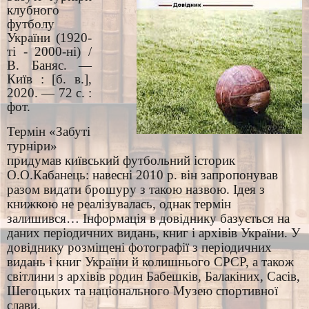
клубного
футболу
України (1920-
ті - 2000-ні) /
В. Баняс. —
Київ : [б. в.],
2020. — 72 с. :
фот.
Термін «Забуті
турніри»
придумав київський футбольний історик
О.О.Кабанець: навесні 2010 р. він запропонував
разом видати брошуру з такою назвою. Ідея з
книжкою не реалізувалась, однак термін
залишився… Інформація в довіднику базується на
даних періодичних видань, книг і архівів України. У
довіднику розміщені фотографії з періодичних
видань і книг України й колишнього СРСР, а також
світлини з архівів родин Бабешків, Балакіних, Сасів,
Шегоцьких та національного Музею спортивної
слави.