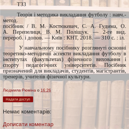
Т33
Теорія і методика викладання футболу : навч.-
метод.
посібник / В. М. Костюкевич, С. А. Гудима, О.
А. Перепелиця, В. М. Поліщук. — 2-ге вид.
перероб. і допов. — Київ : КНТ, 2018. — 310 с. : іл.
У навчальному посібнику розглянуті основні
теоретико-методичні аспекти викладання футболу в
інститутах (факультетах) фізичного виховання і
спорту педагогічних університетів. Посібник
призначений для викладачів, студентів, магістрантів,
тренерів, учителів фізичної культури.
Людмила Рюміна
о
16:26
Надати доступ
Немає коментарів:
Дописати коментар