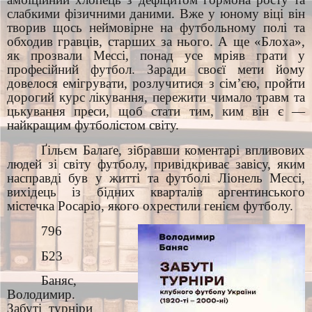
слабкими фізичними даними. Вже у юному віці він
творив щось неймовірне на футбольному полі та
обходив гравців, старших за нього. А ще «Блоха»,
як прозвали Мессі, понад усе мріяв грати у
професійний футбол. Заради своєї мети йому
довелося емігрувати, розлучитися з сім’єю, пройти
дорогий курс лікування, пережити чимало травм та
цькування преси, щоб стати тим, ким він є —
найкращим футболістом світу.
Ґільєм Балаґе, зібравши коментарі впливових
людей зі світу футболу, привідкриває завісу, яким
насправді був у житті та футболі Ліонель Мессі,
вихідець із бідних кварталів аргентинського
містечка Роcаріо, якого охрестили генієм футболу.
796
Б23
Баняс,
Володимир.
Забуті турніри