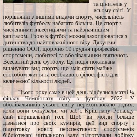
та цінителів у
всьому світі. У
порівнянні з іншими видами спорту, чисельність
любителів футболу набагато більша. Це спорт з
численними інвестиціями та найзначнішим
капіталом. Грою в футбол можна захоплюватися з
дитинства до найповажнішого віку. Дякуючи
рішенню ООН, щорічно 10 грудня професійні
спортсмени, любителі та вболівальники святкують
Всесвітній день футболу. Ця подія покликана
вшанувати вид спорту, що зміг стати майже
способом життя та особливою філософією для
величезної кількості людей.
Цього року саме в цей день відбулися матчі ¼
фіналу Чемпіонату світу з футболу 2022. У
вболівальників усього світу перехоплювало подих,
коли вони очікували, чи заб´є Кріштіану Роналду
свій вирішальний гол. Щоб ви могли більше
дізнатися про своїх кумирів, цей вид спорту і
підготовку нових перспективних спортсменів
бібліотекарі читального залу підготували добірку