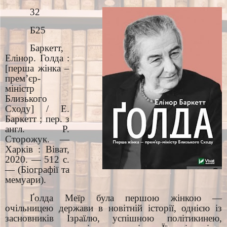
32
Б25
Баркетт,
Елінор. Голда :
[перша жінка –
прем’єр-
міністр
Близького
Сходу] / Е.
Баркетт ; пер. з
англ. Р.
Сторожук. —
Харків : Віват,
2020. — 512 с.
— (Біографії та
мемуари).
Ґолда Меїр була першою жінкою —
очільницею держави в новітній історії, однією із
засновників Ізраїлю, успішною політикинею,