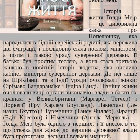
Історія
життя Голди Меїр
— це дивовижна
казка про
Попелюшку, яка
народилася в бідній єврейській родині, яка пережила
дві еміграції, і послідовно стала послом, міністром,
а потім і главою уряду суверенної держави. Її
батько був простим теслею, а вона стала третьою
жінкою в новітній історії людства, яка очолила
кабінет міністрів суверенної держави. До неї лише
на Шрі-Ланці та в Індії уряди очолювали жінки:
Сірімаво Бандаранаїке і Індіра Ганді. Пізніше жінки
очолювали вищі органи виконавчої влади в багатьох
країнах: у Великобританії (Маргарет Тетчер) і
Норвегії (Гру Харлем Брутланд), Пакистані (Бе-
назир Бхутто) і Туреччини (Тансу Чиллер), Франції
(Едіт Крессон) і Німеччини (Ангела Меркель) ...
Голда Меїр була однією з перших, і її внесок в те,
що стежка для жінок до вершин державної влади
була протоптана, вельми і вельми значний.