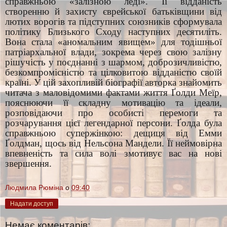
справжньою «залізною леді». Її відданість
створенню й захисту єврейської батьківщини від
лютих ворогів та підступних союзників сформувала
політику Близького Сходу наступних десятиліть.
Вона стала «аномальним явищем» для тодішньої
патріархальної влади, зокрема через свою залізну
рішучість у поєднанні з шармом, доброзичливістю,
безкомпромісністю та цілковитою відданістю своїй
країні. У цій захопливій біографії авторка знайомить
читача з маловідомими фактами життя Ґолди Меїр,
пояснюючи її складну мотивацію та ідеали,
розповідаючи про особисті перемоги та
розчарування цієї легендарної персони. Ґолда була
справжньою супержінкою: дещиця від Емми
Ґолдман, щось від Нельсона Мандели. Її неймовірна
впевненість та сила волі змотивує вас на нові
звершення.
Людмила Рюміна
о
09:40
Надати доступ
Немає коментарів: