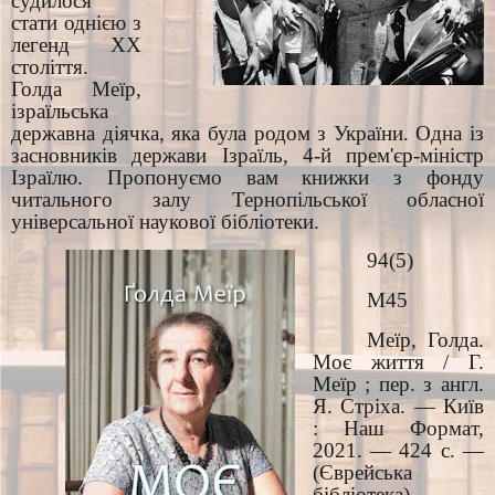
судилося
стати однією з
легенд ХХ
століття.
Голда Меїр,
ізраїльська
державна діячка, яка була родом з України. Одна із
засновників держави Ізраїль, 4-й прем'єр-міністр
Ізраїлю. Пропонуємо вам книжки з фонду
читального залу Тернопільської обласної
універсальної наукової бібліотеки.
94(5)
М45
Меїр, Голда.
Моє життя / Г.
Меїр ; пер. з англ.
Я. Стріха. — Київ
: Наш Формат,
2021. — 424 с. —
(Єврейська
бібліотека).