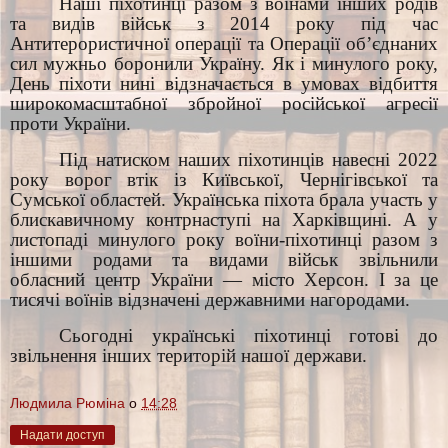
Наші піхотинці разом з воїнами інших родів
та видів військ з 2014 року під час
Антитерористичної операції та Операції об’єднаних
сил мужньо боронили Україну. Як і минулого року,
День піхоти нині відзначається в умовах відбиття
широкомасштабної збройної російської агресії
проти України.
Під натиском наших піхотинців навесні 2022
року ворог втік із Київської, Чернігівської та
Сумської областей. Українська піхота брала участь у
блискавичному контрнаступі на Харківщині. А у
листопаді минулого року воїни-піхотинці разом з
іншими родами та видами військ звільнили
обласний центр України — місто Херсон. І за це
тисячі воїнів відзначені державними нагородами.
Сьогодні українські піхотинці готові до
звільнення інших територій нашої держави.
Людмила Рюміна
о
14:28
Надати доступ