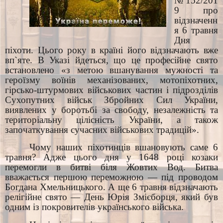
№152/201
9 про
відзначенн
я 6 травня
Дня
піхоти. Цього року в країні його відзначають вже
вп`яте. В Указі йдеться, що це професійне свято
встановлено «з метою вшанування мужності та
героїзму воїнів механізованих, мотопіхотних,
гірсько-штурмових військових частин і підрозділів
Сухопутних військ Збройних Сил України,
виявлених у боротьбі за свободу, незалежність та
територіальну цілісність України, а також
започаткування сучасних військових традицій».
Чому наших піхотинців вшановують саме 6
травня? Адже цього дня у 1648 році козаки
перемогли в битві біля Жовтих Вод. Битва
вважається першою переможною — під проводом
Богдана Хмельницького. А ще 6 травня відзначають
релігійне свято — День Юрія Змієборця, який був
одним із покровителів українського війська.