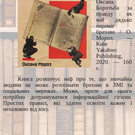
Оксана.
Боротьба за
правду : як
мій дядько
переміг
брехню / О.
Мороз. —
Київ :
Yakaboo
Publishing,
2020. — 160
с.
Книга розвінчує міф про те, що звичайна
людина не може розпізнати брехню в ЗМІ та
соціальних мережах. Може, проте для цього
потрібно дотримуватися інформаційної гігієни.
Простих правил, які здатен освоїти кожен і
незалежно від віку.