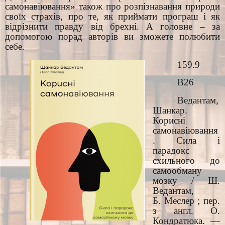
самонавіювання» також про розпізнавання природи
своїх страхів, про те, як приймати програш і як
відрізнити правду від брехні. А головне – за
допомогою порад авторів ви зможете полюбити
себе.
159.9
В26
Ведантам,
Шанкар.
Корисні
самонавіювання
. Сила і
парадокс
схильного до
самообману
мозку / Ш.
Ведантам,
Б. Меслер ; пер.
з англ. О.
Кондратюка. —