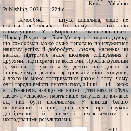
Київ : Yakaboo
Publishing, 2021. — 224 с.
Самообман — штука шкідлива, якщо не
сказати небезпечна. То чому ж тоді він
всюдисущий? У «Корисних самонавіюваннях»
Шанкар Ведантам і Білл Меслер обстоюють думку,
що самообман може дуже непогано прислужитися
нашому успіху й добробуту. Брехня, маленька чи
велика, підтримує наше щоденне спілкування з
друзями, партнерами та колегами. Проаналізувавши
її, можна зрозуміти, чому дехто живе довше за
інших, чому в деяких пар тривалі й міцні стосунки,
а дехто не може протриматися разом і року; чому
одні народи вміють гуртуватися, а інші — ні. Також
ви дізнаєтеся, навіщо ми вчимо дітей казати «будь
ласка» і «спасибі», навіть якщо ситуація не вимагає
від них бути ввічливими. У книжці багато
незвичайних історій, розповідей про наукові
дослідження й численні експерименти з
несподіваними результатами.
159.9