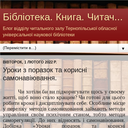
Бібліотека. Книга. Читач...
Блог відділу читального залу Тернопільської обласної
універсальної наукової бібліотеки
▼
ВІВТОРОК, 1 ЛЮТОГО 2022 Р.
Уроки з поразок та корисні
самонавіювання.
Чи хотіли би ви підкоригувати щось у своєму
житті, щоб воно стало кращим? Чи готові для цього
робити кроки і дисциплінувати себе. Особливе місце
у переліку методів самовиховання займають методи
управління своїм психічним станом, тобто методи
саморегуляції. До них відносять і самонавіювання.
Добірка «Уроки поразок та корисні