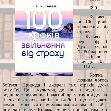
Б90
Бульвен,
Ів. 100 кроків
звільнення від
страху /
І. Бульвен ;
пер. з фр. І.
Дух ; худож.
Х. Рейнарович.
— Львів :
Свічадо, 2021.
— 112 с.
Кожна
людина чогось
боїться. Природа і джерела тих страхів дуже
розмаїті. Це і культура, де вона народилася, і
родинне середовище, і власний драматичний досвід.
Часто ці страхи настільки глибокі, що не дають
людині змоги жити нормальним життям. Як собі з
цим дати раду? Книжка стане у пригоді тим, хто