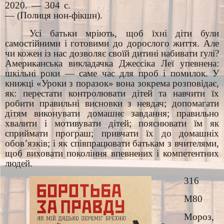
2020. — 304 с.
— (Полиця нон-фікшн).
Усі батьки мріють, щоб їхні діти були
самостійними і готовими до дорослого життя. Але
чи кожен із нас дозволяє своїй дитині набивати ґулі?
Американська викладачка Джессіка Леї упевнена:
шкільні роки — саме час для проб і помилок. У
книжці «Уроки з поразок» вона зокрема розповідає,
як: перестати контролювати дітей та навчити їх
робити правильні висновки з невдач; допомагати
дітям виконувати домашнє завдання; правильно
хвалити і мотивувати дітей; пояснювати їм як
сприймати програш; привчати їх до домашніх
обов’язків; і як співпрацювати батькам з вчителями,
щоб виховати покоління впевнених і компетентних
людей.
316
М80
Мороз,