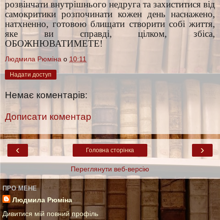
розвінчати внутрішнього недруга та захиститися від
самокритики розпочинати кожен день наснажено,
натхненно, готовою блищати створити собі життя,
яке ви справді, цілком, збіса,
ОБОЖНЮВАТИМЕТЕ!
Людмила Рюміна
о
10:11
Надати доступ
Немає коментарів:
Дописати коментар
‹
›
Головна сторінка
Переглянути веб-версію
ПРО МЕНЕ
Людмила Рюміна
Дивитися мій повний профіль