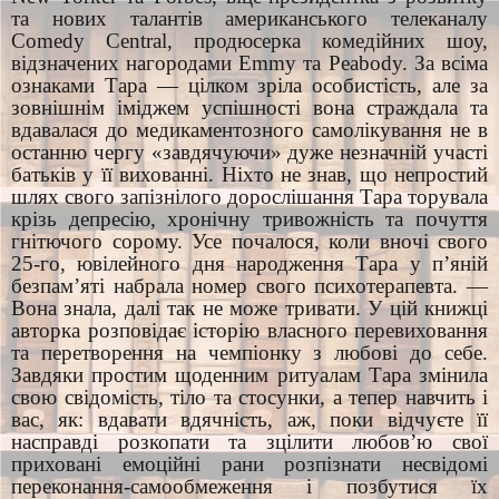
та нових талантів американського телеканалу
Comedy Central, продюсерка комедійних шоу,
відзначених нагородами Emmy та Peabody. За всіма
ознаками Тара — цілком зріла особистість, але за
зовнішнім іміджем успішності вона страждала та
вдавалася до медикаментозного самолікування не в
останню чергу «завдячуючи» дуже незначній участі
батьків у її вихованні. Ніхто не знав, що непростий
шлях свого запізнілого дорослішання Тара торувала
крізь депресію, хронічну тривожність та почуття
гнітючого сорому. Усе почалося, коли вночі свого
25-го, ювілейного дня народження Тара у п’яній
безпам’яті набрала номер свого психотерапевта. —
Вона знала, далі так не може тривати. У цій книжці
авторка розповідає історію власного перевиховання
та перетворення на чемпіонку з любові до себе.
Завдяки простим щоденним ритуалам Тара змінила
свою свідомість, тіло та стосунки, а тепер навчить і
вас, як: вдавати вдячність, аж, поки відчуєте її
насправді розкопати та зцілити любов’ю свої
приховані емоційні рани розпізнати несвідомі
переконання-самообмеження і позбутися їх