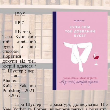
159.9
Ш97
Шустер,
Тара. Купи собі
той довбаний
букет: та інші
способи
зібратися
докупи від тієї,
котрій вдалося /
Т. Шустер ; пер.
з англ. І.
Вікирчак. —
Київ : Yakaboo
Publshing, 2021.
— 320 с.
Тара Шустер — драматург, дописувачка The
New Yorker та Forbes, віце-президентка з розвитку