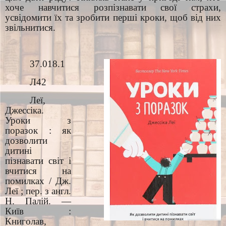
хоче навчитися розпізнавати свої страхи,
усвідомити їх та зробити перші кроки, щоб від них
звільнитися.
37.018.1
Л42
Леї,
Джессіка.
Уроки з
поразок : як
дозволити
дитині
пізнавати світ і
вчитися на
помилках / Дж.
Леї ; пер. з англ.
Н. Палій. —
Київ :
Книголав,