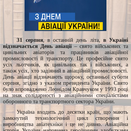
31 серпня
, в останній день літа,
в Україні
відзначається День авіації
– свято військових та
цивільних авіаторів та працівників авіаційної
промисловості й транспорту. Це професійне свято
усіх льотчиків, як цивільних так і військових, а
також усіх, хто задіяний в авіаційній промисловості.
День авіації відзначають щороку, останньої суботи
серпня, згідно з указом президента України. Свято
було впроваджено Леонідом Кравчуком у 1993 році
на знак солідарності з авіаційними спеціалістами
оборонного та транспортного сектора України.
Україна входить до десятки країн, що мають
замкнутий технологічний цикл створення і
виробництва авіатехніки і це не дивно. Авіаційна
історія України наповнена героїчними здобутками