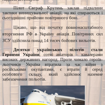
Пілот Євграф Крутень заклав підвалини
тактики винищувальної авіації, на які спираються і
сьогоднішні прийоми повітряного бою.
Цікаво, що від початку повномасштабного
вторгнення РФ в Україну авіація Повітряних сил
ЗСУ здійснила понад 14 тисяч бойових вильотів.
Десятки українських пілотів стали
Героями України
, сотні авіаторів – кавалерами
високих державних нагород. Проте чимало героїв-
льотчиків Україна втратила за час війни з
російськими окупантами, є втрати й серед
особового складу, який здійснює наземне
забезпечення польотів.