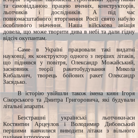
та самовідданою працею вчених, конструкторів,
льотчиків і дослідників. А під час
повномасштабного вторгнення Росії свято набуло
особливого значення. Наша військова авіація
довела, що може творити дива в небі та дали гідну
відсіч окупантам.
Саме в Україні працювали такі видатні
науковці, як конструктор одного з перших літаків,
що піднявся у повітря, Олександр Можайський,
засновник теорії ракетобудування Микола
Кибальчич, творець бойових ракет Олександр
Засядько.
В історію увійшли також імена киян Ігоря
Сікорського та Дмитра Григоровича, які будували
літальні апарати.
Безстрашні українські льотчики-аси
Костянтин Арцеулов і Володимир Дибовський
першими навчилися виводити літаки з вільного
падіння штопором.