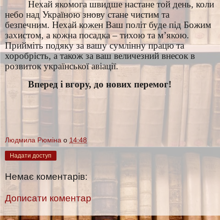
Нехай якомога швидше настане той день, коли
небо над Україною знову стане чистим та
безпечним. Нехай кожен Ваш політ буде під Божим
захистом, а кожна посадка – тихою та м’якою.
Прийміть подяку за вашу сумлінну працю та
хоробрість, а також за ваш величезний внесок в
розвиток української авіації.
Вперед і вгору, до нових перемог!
Людмила Рюміна
о
14:48
Надати доступ
Немає коментарів:
Дописати коментар