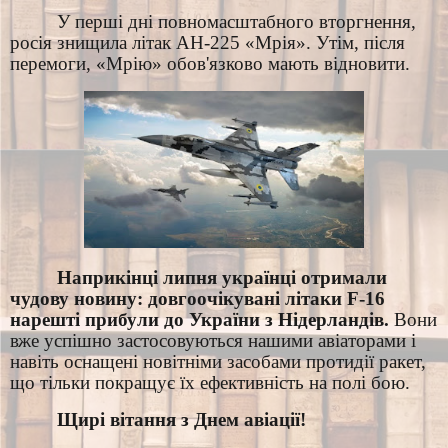
У перші дні повномасштабного вторгнення,
росія знищила літак АН-225 «Мрія». Утім, після
перемоги, «Мрію» обов'язково мають відновити.
Наприкінці липня українці отримали
чудову новину: довгоочікувані літаки F-16
нарешті прибули до України з Нідерландів.
Вони
вже успішно застосовуються нашими авіаторами і
навіть оснащені новітніми засобами протидії ракет,
що тільки покращує їх ефективність на полі бою.
Щирі вітання з Днем авіації!