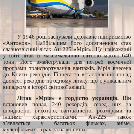
У 1946 році заснували державне підприємство
«Антонов». Найбільшим його досягненням став
славнозвісний літак Ан-225 «Мрія». Це найважчий
у світі літак із максимальною злітною масою 640
тонн. Його змайстрували для потреб космічної
програми транспортування вантажів.
Мрія внесена
до Книги рекордів Гіннеса за встановлення понад
двохсот рекордів на одному літаку, що є унікальним
випадком в історії світової авіації.
Літак «Мрія» є гордістю українців.
Він
встановив понад 240 рекордів, серед них за
швидкістю, висотою, вантажністю, розмірами та
іншими характеристиками. Ан-225 також
з’являється у багатьох фільмах, аніме,
мультфільмах, іграх та на монетах.