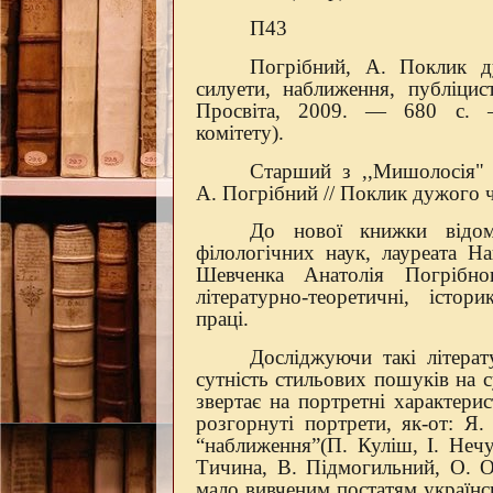
П43
Погрібний, А. Поклик ду
силуети, наближення, публіци
Просвіта, 2009. — 680 с. —
комітету).
Cтарший з ,,Мишолосія" 
А. Погрібний // Поклик дужого 
До нової книжки відомо
філологічних наук, лауреата На
Шевченка Анатолія Погрібно
літературно-теоретичні, істори
праці.
Досліджуючи такі літерат
сутність стильових пошуків на 
звертає на портретні характери
розгорнуті портрети, як-от: Я
“наближення”(П. Куліш, І. Неч
Тичина, В. Підмогильний, О. О
мало вивченим постатям українс