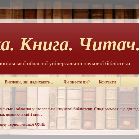
а. Книга. Читач.
нопільської обласної універсальної наукової бібліотеки
Вислови, які надихають ...
Чи знаєте ви?
Контакти
ільської обласної універсальної наукової бібліотеки. Сподіваємося, що для ві
и, новинки в світі книг.
 залу Тернопільської ОУНБ