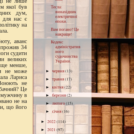
ді не лише
ом якої був
Тесла:
винахідник
одних дум,
електричної
е для нас є
епохи.
політику на
Вам погано? Це
ала.
накраще!
юту, аванс
Кодекс
адміністратив
н прожив 34
ного
моги судити
судочинства
ми великих
України.
іще менше,
ом не може
червня
(13)
►
ала Лариса
травня
(17)
►
 Воюють не
квітня
(22)
►
Обачний? Це
о мужчину в
березня
(2)
►
овано не на
лютого
(15)
►
ки, що його
січня
(16)
►
2022
(114)
►
2021
(97)
►