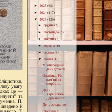
2025
(68)
►
2024
(117)
►
2023
(126)
▼
грудня
(2)
►
листопада
(6)
►
жовтня
(2)
►
вересня
(6)
►
серпня
(9)
►
липня
(16)
▼
Міжнародний
день дружби.
Оленівка. Рік
пам’яті та
ліцистики,
скорботи.
бливу увагу
День
падках це —
Української
илуети” та
Державності.
уменна, П.
День есперанто.
ідведено й
ицького, Т.
Cтарший з