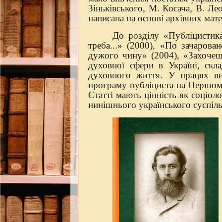
Зіньківського, М. Косача, В. Ле
написана на основі архівних мате
До розділу «Публіцистик
треба...» (2000), «По зачарова
дужого чину» (2004), «Захоче
духовної сфери в Україні, скл
духовного життя. У працях ви
програму публіциста на Першому 
Статті мають цінність як соціоло
нинішнього українського суспіль