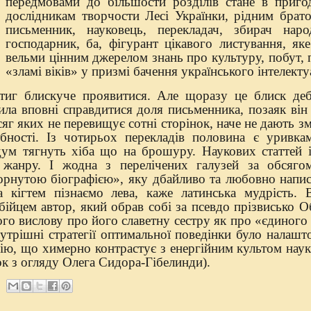
передмовами до більшости розділів стане в приго
дослідникам творчости Лесі Українки, рідним брат
письменник, науковець, перекладач, збирач нар
господарник, ба, фігурант цікавого листування, як
вельми цінним джерелом знань про культуру, побут, 
«зламі віків» у призмі бачення українського інтелекту
тиг блискуче проявитися. Але щоразу це блиск деб
адила вповні справдитися доля письменника, позаяк ві
сяг яких не перевищує сотні сторінок, наче не дають з
ібності. Із чотирьох перекладів половина є уривка
 дум тягнуть хіба що на брошуру. Наукових статтей 
 жанру. І жодна з перелічених галузей за обсяг
орнутою біографією», яку дбайливо та любовно напис
а кігтем пізнаємо лева, каже латинська мудрість.
 бійцем автор, який обрав собі за псевдо прізвисько 
ого вислову про його славетну сестру як про «єдиног
нутрішні стратегії оптимальної поведінки було налашт
цію, що химерно контрастує з енергійним культом нау
ок з огляду Олега Сидора-Гібелинди).