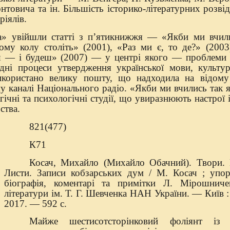
онтовича та ін. Більшість історико-літературних розві
ріялів.
а» увійшли статті з п’ятикнижжя — «Якби ми вчили
ному колу століть» (2001), «Раз ми є, то де?» (200
ш — і будеш» (2007) — у центрі якого — проблеми 
адні процеси утвердження української мови, культур
користано велику пошту, що надходила на відому
каналі Національного радіо. «Якби ми вчились так як
гічні та психологічні студії, що увиразнюють настрої 
ства.
821(477)
К71
Косач, Михайло (Михайло Обачний). Твори. 
Листи. Записи кобзарських дум / М. Косач ; упор
біографія, коментарі та примітки Л. Мірошниче
літератури ім. Т. Г. Шевченка НАН України. — Киї
2017. — 592 с.
Майже шестисотсторінковий фоліянт із 