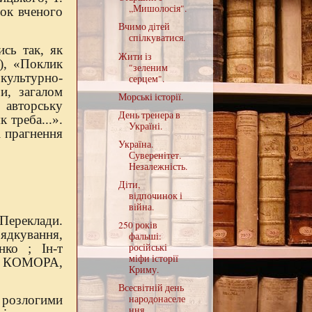
,,Мишолосія".
док вченого
Вчимо дітей
спілкуватися.
сь так, як
Жити із
3), «Поклик
"зеленим
культурно-
серцем".
и, загалом
Морські історії.
 авторську
День тренера в
 треба...».
Україні.
і прагнення
Україна.
Суверенітет.
Незалежність.
Діти,
відпочинок і
війна.
Переклади.
250 років
ядкування,
фальші:
нко ; Ін-т
російські
міфи історії
в : КОМОРА,
Криму.
Всесвітній день
народонаселе
розлогими
ння.