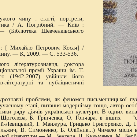
жого чину : статті, портрети,
стика / А. Погрібний. — Київ :
 (Бібліотека Шевченківського
: [ Михайло Петрович Косач] /
чину. — К, 2009. — С. 533-536.
го літературознавця, доктора
ціональної премії України ім. Т.
го (1942-2007) увійшли його
ко-літературні та публіцистичні
урознавчі проблеми, як феномен письменницької пуб
сучасному етапі, питання модернізму тощо, автор осо
стики ряду діячів української культури. В одних ви
. Щоголева, Б. Грінченка, О. Гончара, в інших — “с
уй-Левицький, І. Манжура, Грицько Григоренко, Д. Г
льжич, В. Симоненко, Б. Олійник...) Чимало місця в
ької літератури — М. Венгера, П. Кузьменка, М. Верб