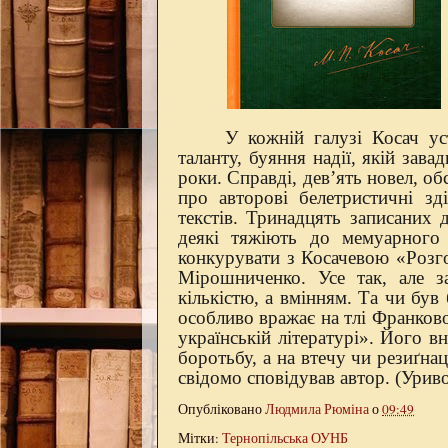
У кожній галузі Косач ус
таланту, буяння надії, якій зав
роки. Справді, дев’ять новел, об
про авторові белетристичні зд
текстів. Тринадцять записаних
деякі тяжіють до мемуарного
конкурувати з Косачевою «Розг
Мірошниченко. Усе так, але з
кількістю, а вмінням. Та чи був
особливо вражає на тлі Франков
українській літературі». Його в
боротьбу, а на втечу чи резиґна
свідомо сповідував автор. (Урив
Опубліковано
Людмила Рюміна
о
09:49
Мітки:
Тернопільська ОУНБ