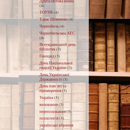
Друга світова війна
(4)
ТОУНБ
(4)
Тарас Шевченко
(4)
Чорнобиль
(4)
Чорнобильська АЕС
(4)
Всеукраїнський день
бібліотек
(3)
Геноцид
(3)
День Національної
гвардії України
(3)
День Української
Державності
(3)
День пам’яті та
примирення
(3)
Україна
(3)
виховання
(3)
перепоховання
(3)
психологія
(3)
українське вбрання
(3)