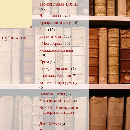
Тернопільська ТОУНБ
(83)
Нові книжки
(42)
Краща книга року
(18)
блог
(17)
 публікація
рейтинг книг
(11)
#МістаГероїв
(10)
книжкова виставка
(10)
Крим
(9)
#тижденьчитання
(7)
нові надходження
(7)
Книжковому гурману
(6)
Небесна Сотня
(5)
Батьківський клуб
(4)
Всесвітній день книги
й авторського права
(4)
День Матері
(4)