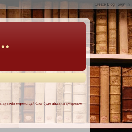
..
двідувачів мережі цей блог буде цікавим джерелом