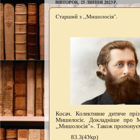
ВІВТОРОК, 25 ЛИПНЯ 2023 Р.
Cтарший з ,,Мишолосія".
Косач. Колективне дитяче пріз
Мишелосіє. Докладніше про М
,,Мишолосія"». Також пропонуєм
83.3(4Укр)