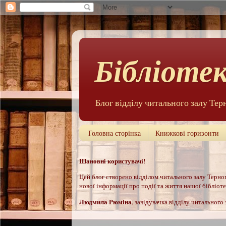
Бібліотек
Блог відділу читального залу Тер
Головна сторінка
Книжкові горизонти
Шановні користувачі
!
Цей б
лог створено відділом читального залу Терноп
нової інформації про події та життя нашої бібліотек
Людмила Рюм
іна
, завідувачка відділу читального