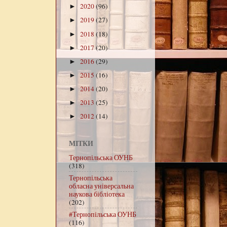
2020
(96)
►
2019
(27)
►
2018
(18)
►
2017
(20)
►
2016
(29)
►
2015
(16)
►
2014
(20)
►
2013
(25)
►
2012
(14)
►
МІТКИ
Тернопільська ОУНБ
(318)
Тернопільська
обласна універсальна
наукова бібліотека
(202)
#Тернопільська ОУНБ
(116)