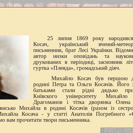
25 липня 1869 року народивс
Косач, український вчений-мете
письменник, брат Лесі Українки. Відом
автор низки оповідань та науков
друкованих в періодиці, засновник літ
гуртка «Плеяда», громадський діяч.
Михайло Косач був першою 
родині Петра та Ольги Косачів. Його
батьками стали рідні дядько прив
Київского університету Михайло
Драгоманов і тітка дворянка Олена
висько
Михайла в родині Косачів (разом із сестр
ихайла Косача - у статті Анатолія Погребного 
о вам прочитати твори письменника.