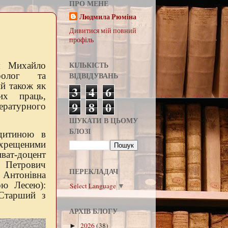
ПРО МЕНЕ
Людмила Рюміна
Дивитися мій повний
профіль
КІЛЬКІСТЬ
я Михайло
ВІДВІДУВАНЬ
оролог та
ий також як
3
4
6
их праць,
9
8
0
ературного
ШУКАТИ В ЦЬОМУ
БЛОЗІ
дитиною в
 хрещеними
ат-доцент
 Петрович
ПЕРЕКЛАДАЧ
 Антонівна
ою Лесею):
Select Language
▼
«Cтарший з
АРХІВ БЛОГУ
2026
(38)
►