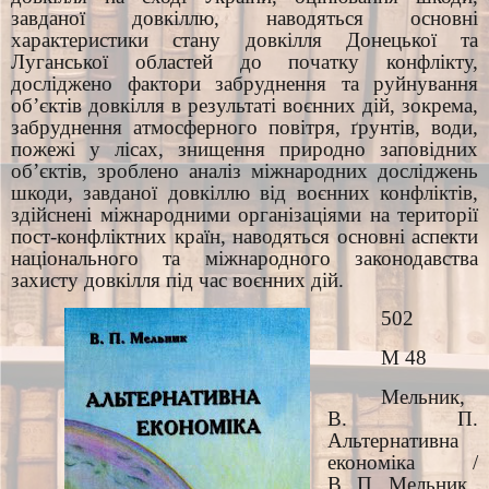
завданої довкіллю, наводяться основні
характеристики стану довкілля Донецької та
Луганської областей до початку конфлікту,
досліджено фактори забруднення та руйнування
об’єктів довкілля в результаті воєнних дій, зокрема,
забруднення атмосферного повітря, ґрунтів, води,
пожежі у лісах, знищення природно заповідних
об’єктів, зроблено аналіз міжнародних досліджень
шкоди, завданої довкіллю від воєнних конфліктів,
здійснені міжнародними організаціями на території
пост-конфліктних країн, наводяться основні аспекти
національного та міжнародного законодавства
захисту довкілля під час воєнних дій.
502
М 48
Мельник,
В. П.
Альтернативна
економіка /
В. П. Мельник.