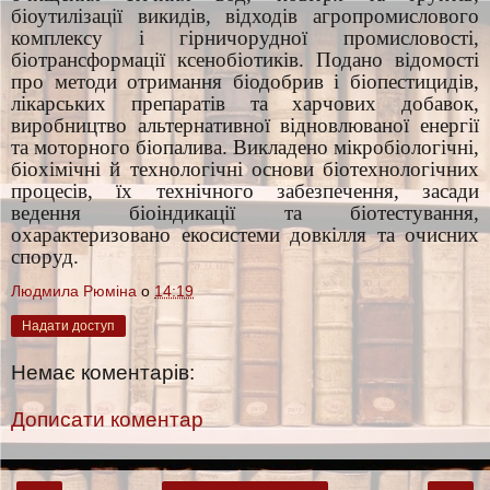
біоутилізації викидів, відходів агропромислового
комплексу і гірничорудної промисловості,
біотрансформації ксенобіотиків. Подано відомості
про методи отримання біодобрив і біопестицидів,
лікарських препаратів та харчових добавок,
виробництво альтернативної відновлюваної енергії
та моторного біопалива. Викладено мікробіологічні,
біохімічні й технологічні основи біотехнологічних
процесів, їх технічного забезпечення, засади
ведення біоіндикації та біотестування,
охарактеризовано екосистеми довкілля та очисних
споруд.
Людмила Рюміна
о
14:19
Надати доступ
Немає коментарів:
Дописати коментар