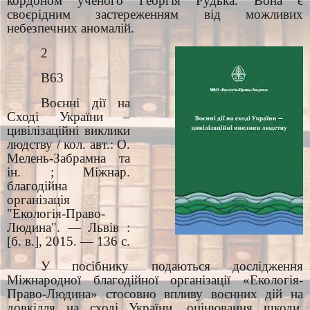
кордоном ученого Георгія Рудька. Вона є
своєрідним застереженням від можливих
небезпечних аномалій.
2
В63
Воєнні дії на
Сході України –
цивілізаційні виклики
людству / кол. авт.: О.
Мелень-Забрамна та
ін. ; Міжнар.
благодійна
організація
"Екологія-Право-
Людина". — Львів :
[б. в.], 2015. — 136 с.
У посібнику подаються дослідження
Міжнародної благодійної організації «Екологія-
Право-Людина» стосовно впливу воєнних дій на
довкілля на сході України, оцінювання шкоди,