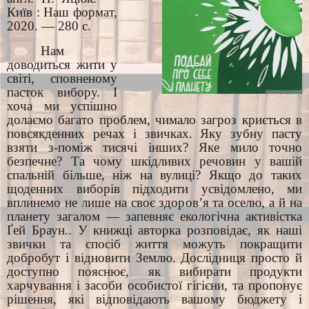
Київ : Наш формат,
2020. — 280 с.
Нам
доводиться жити у
світі, сповненому
пасток вибору. І
хоча ми успішно
долаємо багато проблем, чимало загроз криється в
повсякденних речах і звичках. Яку зубну пасту
взяти з-поміж тисячі інших? Яке мило точно
безпечне? Та чому шкідливих речовин у вашій
спальній більше, ніж на вулиці? Якщо до таких
щоденних виборів підходити усвідомлено, ми
вплинемо не лише на своє здоров’я та оселю, а й на
планету загалом — запевняє екологічна активістка
Ґей Браун.. У книжці авторка розповідає, як наші
звички та спосіб життя можуть покращити
добробут і відновити Землю. Дослідниця просто й
доступно пояснює, як вибирати продукти
харчування і засоби особистої гігієни, та пропонує
рішення, які відповідають вашому бюджету і