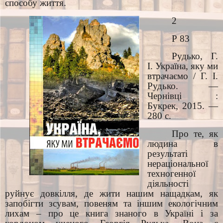
способу життя.
2
Р 83
Рудько, Г.
І. Україна, яку ми
втрачаємо / Г. І.
Рудько. —
Чернівці :
Букрек, 2015. —
280 с.
Про те, як
людина в
результаті
нераціональної
техногенної
діяльності
руйнує довкілля, де жити нашим нащадкам, як
запобігти зсувам, повеням та іншим екологічним
лихам – про це книга знаного в Україні і за