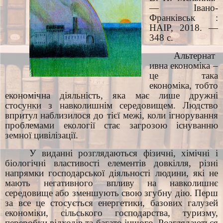
— Івано-
Франківськ :
НАІР, 2018. —
348 с.
Альтернат
ивна економіка –
це така
економіка, тобто
економічна діяльність, яка має лише дружні
стосунки з навколишнім середовищем. Людство
впритул наблизилося до тієї межі, коли ігнорування
проблемами екології стає загрозою існуванню
земної цивілізації.
У виданні розглядаються фізичні, хімічні і
біологічні властивості елементів довкілля, різні
напрямки господарської діяльності людини, які не
мають негативного впливу на навколишнє
середовище або зменшують свою згубну дію. Перш
за все це стосується енергетики, базових галузей
економіки, сільського господарства, туризму,
переробки відходів та багато іншого. Розглядаються