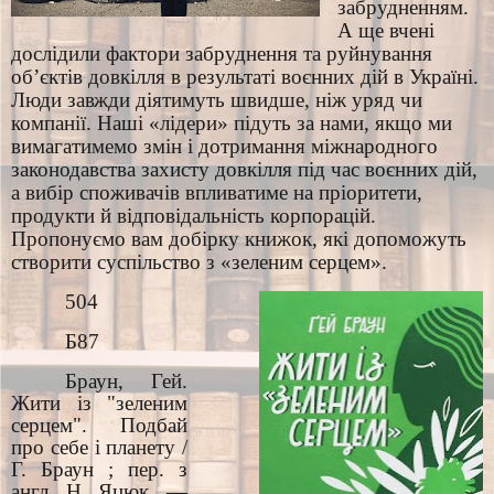
забрудненням.
А ще вчені
дослідили фактори забруднення та руйнування
об’єктів довкілля в результаті воєнних дій в Україні.
Люди завжди діятимуть швидше, ніж уряд чи
компанії. Наші «лідери» підуть за нами, якщо ми
вимагатимемо змін і дотримання міжнародного
законодавства захисту довкілля під час воєнних дій,
а вибір споживачів впливатиме на пріоритети,
продукти й відповідальність корпорацій.
Пропонуємо вам добірку книжок, які допоможуть
створити суспільство з «зеленим серцем».
504
Б87
Браун, Гей.
Жити із "зеленим
серцем". Подбай
про себе і планету /
Г. Браун ; пер. з
англ. Н. Яцюк. —