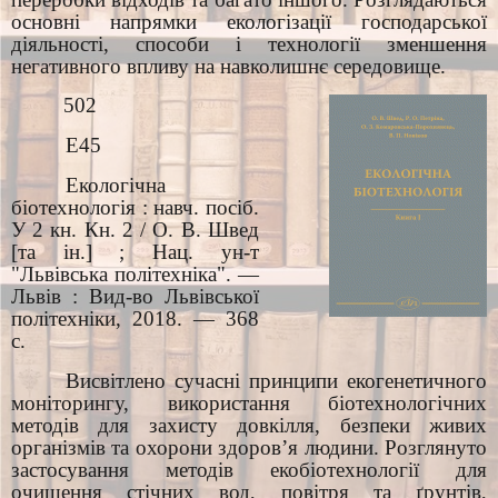
основні напрямки екологізації господарської
діяльності, способи і технології зменшення
негативного впливу на навколишнє середовище.
502
Е45
Екологічна
біотехнологія : навч. посіб.
У 2 кн. Кн. 2 / О. В. Швед
[та ін.] ; Нац. ун-т
"Львівська політехніка". —
Львів : Вид-во Львівської
політехніки, 2018. — 368
с.
Висвітлено сучасні принципи екогенетичного
моніторингу, використання біотехнологічних
методів для захисту довкілля, безпеки живих
організмів та охорони здоров’я людини. Розглянуто
застосування методів екобіотехнології для
очищення стічних вод, повітря та ґрунтів,