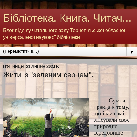
Бібліотека. Книга. Читач...
Блог відділу читального залу Тернопільської обласної
універсальної наукової бібліотеки
▼
ПʼЯТНИЦЯ, 21 ЛИПНЯ 2023 Р.
Жити із "зеленим серцем".
Сумна
правда в тому,
що і ми самі
зіпсували своє
природне
середовище