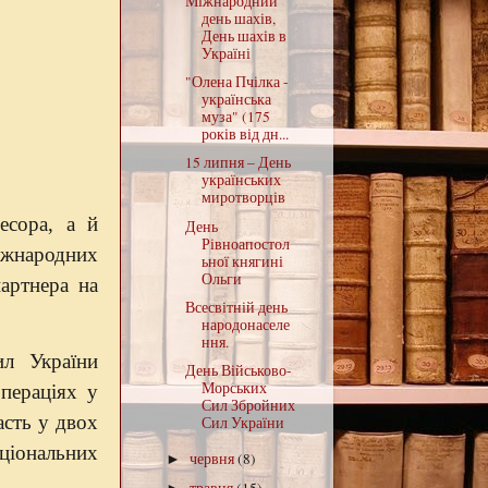
Міжнародний
день шахів,
День шахів в
Україні
"Олена Пчілка -
українська
муза" (175
років від дн...
15 липня – День
українських
миротворців
есора, а й
День
Рівноапостол
іжнародних
ьної княгині
Ольги
артнера на
Всесвітній день
народонаселе
ння.
ил України
День Військово-
Морських
пераціях у
Сил Збройних
асть у двох
Сил України
ціональних
червня
(8)
►
травня
(15)