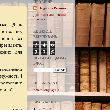
ПРО МЕНЕ
Людмила Рюміна
Дивитися мій повний
профіль
ачає День
ротворчих
КІЛЬКІСТЬ
ВІДВІДУВАНЬ
 війни всі
3
4
6
президента.
3
7
5
кових для
ШУКАТИ В ЦЬОМУ
БЛОЗІ
тановлений
мужності і
миротворчих
ПЕРЕКЛАДАЧ
орців".
Select Language
▼
АРХІВ БЛОГУ
2026
(38)
►