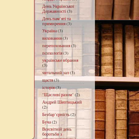
День Української
Державності
(3)
День пам’яті та
примирення
(3)
Україна
(3)
виховання
(3)
перепоховання
(3)
психологія
(3)
українське вбрання
(3)
читальний зал
(3)
щастя
(3)
історія
(3)
"Щасливі разом"
(2)
Андрей Шептицький
(2)
Безбар’єрність
(2)
Буча
(2)
Всесвітній день
боротьби з