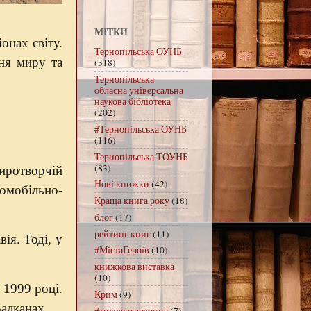
МІТКИ
онах світу.
Тернопільська ОУНБ
ня миру та
(318)
Тернопільська
обласна універсальна
наукова бібліотека
(202)
#Тернопільська ОУНБ
(116)
Тернопільська ТОУНБ
(83)
миротворчій
Нові книжки
(42)
ромобільно-
Краща книга року
(18)
блог
(17)
рейтинг книг
(11)
ія. Тоді, у
#МістаГероїв
(10)
книжкова виставка
(10)
 1999 році.
Крим
(9)
Балканах.
#тижденьчитання
(7)