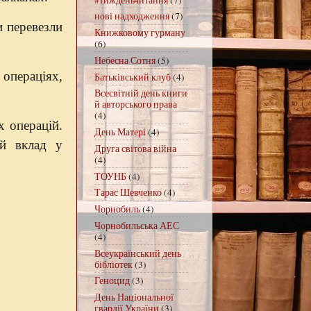
нові надходження
(7)
и перевезли
Книжковому гурману
(6)
Небесна Сотня
(5)
 операціях,
Батьківський клуб
(4)
Всесвітній день книги
й авторського права
(4)
 операцій.
День Матері
(4)
ий вклад у
Друга світова війна
(4)
ТОУНБ
(4)
Тарас Шевченко
(4)
Чорнобиль
(4)
Чорнобильська АЕС
(4)
Всеукраїнський день
бібліотек
(3)
Геноцид
(3)
День Національної
гвардії України
(3)