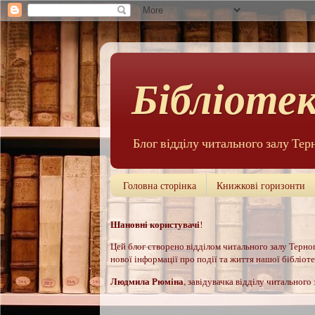
Бібліотек
Блог відділу читального залу Тер
Головна сторінка
Книжкові горизонти
Шановні користувачі
!
Цей б
лог створено відділом читального залу Терноп
нової інформації про події та життя нашої бібліотек
Людмила Рюм
іна
, завідувачка відділу читального