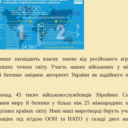
е лише захищають власну землю від російського агр
чіших точках світу. Участь наших військових у м
і безпеки зміцнює авторитет України як надійного п
понад 45 тисяч військовослужбовців Збройних С
ання миру й безпеки у більш ніж 25 міжнародних о
 різних країнах світу. Нині наші миротворці беруть уч
раціях під егідою ООН та НАТО у складі двох на