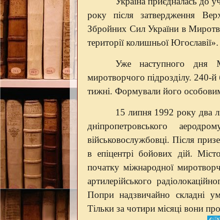
Україна приєдналась до у
року після затвердження Вер
Збройних Сил України в Миротво
території колишньої Югославії».
Уже наступного дня М
миротворчого підрозділу. 240-й
тижні. Формували його особовим 
15 липня 1992 року два л
дніпропетровського аеродр
військовослужбовці. Після призе
в епіцентрі бойових дій. Міст
початку міжнародної миротворчо
артилерійського радіолокаційн
Попри надзвичайно складні ум
Тільки за чотири місяці вони пр