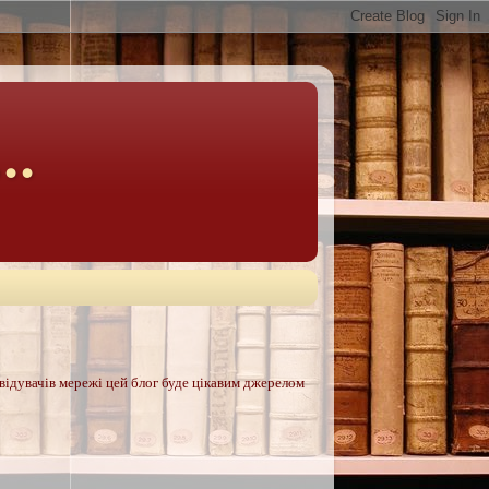
..
двідувачів мережі цей блог буде цікавим джерелом