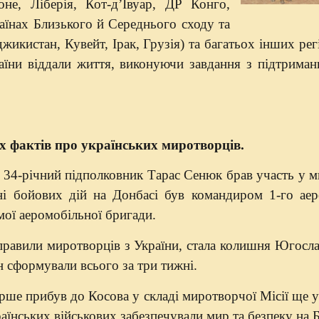
оне, Ліберія, Кот-д’Івуар, ДР Конго,
аїнах Близького й Середнього сходу та
жикистан, Кувейт, Ірак, Грузія) та багатьох інших регі
аїни віддали життя, виконуючи завдання з підтриман
х фактів про українських миротворців.
и 34-річний підполковник Тарас Сенюк брав участь у 
оні бойових дій на Донбасі був командиром 1-го ае
мої аеромобільної бригади.
равили миротворців з України, стала колишня Югослав
н сформували всього за три тижні.
рше прибув до Косова у складі миротворчої Місії ще у
раїнських військових забезпечували мир та безпеку на 