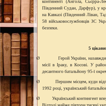
континенті (Ангола, Сьєрра-Ле
Південний Судан, Дарфур), у кр
на Кавказі (Південний Ліван, Тад
58 військовослужбовців ЗС Укр
безпеки.
5 цікави
Ø
Герой України, назавжд
місії в Іраку, в Косові. У рай
десантного батальйону 95-ї окре
Ø
Першим місцем, куди відп
1992 році, український батальйо
Ø
Український контингент впе
Відтоді майже півтори тисячі ук