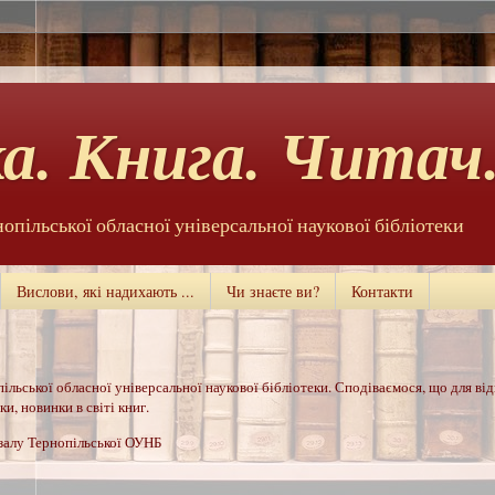
а. Книга. Читач.
нопільської обласної універсальної наукової бібліотеки
Вислови, які надихають ...
Чи знаєте ви?
Контакти
ільської обласної універсальної наукової бібліотеки. Сподіваємося, що для ві
и, новинки в світі книг.
 залу Тернопільської ОУНБ