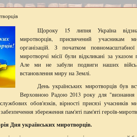
творців
Щороку 15 липня Україна відзн
миротворців, присвячений учасникам ми
організацій. З початком повномасштабної
миротворчі місії були відкликані за указом 
Але ми не забули подвиги наших війсь
встановлення миру на Землі.
День українських миротворців був вс
Верховною Радою 2013 року для "визнання 
службових обов'язків, вірності присязі учасників 
безпечення збереження пам'яті пам'яті героїв-миротв
орія Дня українських миротворців.