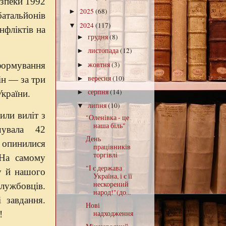
езпеки 1992
2025
(68)
►
атальйонів
2024
(117)
▼
нфліктів на
грудня
(8)
►
листопада
(12)
►
жовтня
(3)
ормування
►
вересня
(10)
ін — за три
►
серпня
(14)
►
країни.
липня
(10)
▼
или виліт з
"Оленівка - це
наша біль"
чувала 42
День
у опинилися
працівників
торгівлі
 На самому
"І є держава
му й нашого
Україна, і є її
нескорений
лужбовців.
народ!"(до...
 завдання.
Нові
!
надходження