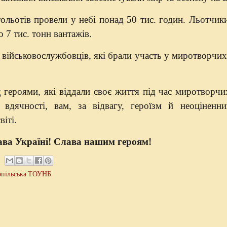
тольотів провели у небі понад 50 тис. годин. Льотчик
о 7 тис. тонн вантажів.
х військовослужбовців, які брали участь у миротворчих
ми, які віддали своє життя під час миротворчих
вдячності, вам, за відвагу, героїзм й неоціненн
віті.
ва Україні! Слава нашим героям!
опільська ТОУНБ