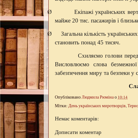
Ø
Екіпажі українських вер
майже 20 тис. пасажирів і близьк
Ø
Загальна кількість українськи
становить понад 45 тисяч.
Схиляємо голови перед героя
Висловлюємо слова безмежної 
забезпечення миру та безпеки у с
Сла
Опубліковано
Людмила Рюміна
о
10:14
Мітки:
День українських миротворців
,
Терн
Немає коментарів:
Дописати коментар