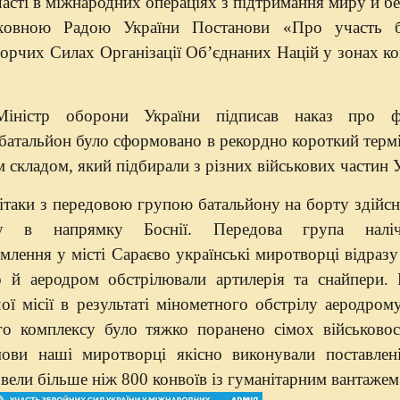
часті в міжнародних операціях з підтримання миру й б
ховною Радою України Постанови «Про участь б
рчих Силах Організації Об’єднаних Націй у зонах ко
іністр оборони України підписав наказ про ф
 батальйон було сформовано в рекордно короткий терм
складом, який підбирали з різних військових частин У
ітаки з передовою групою батальйону на борту здійсн
ому в напрямку Боснії. Передова група налі
млення у місті Сараєво українські миротворці відраз
о й аеродром обстрілювали артилерія та снайпери.
ї місії в результаті мінометного обстрілу аеродро
ого комплексу було тяжко поранено сімох військовос
ови наші миротворці якісно виконували поставлені
овели більше ніж 800 конвоїв із гуманітарним вантажем