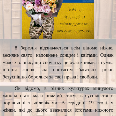
8 березня відзначається всім відоме ніжне,
весняне свято, наповнене сонцем і квітами. Однак
мало хто знає, що спочатку це була кривава і сумна
історія жінок, які протягом багатьох років
безуспішно боролися за свої права і свободи.
Як відомо, в різних культурах минулого
жіноча стать мала нижчий статус в суспільстві в
порівнянні з чоловіками. В середині 19 століття
жінки, які до цього вважалися істотами нижчого