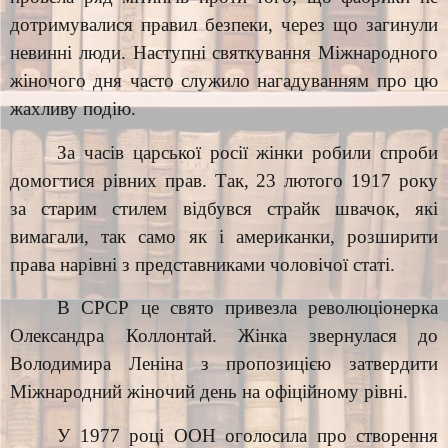
дотримувалися правил безпеки, через що загинули
невинні люди. Наступні святкування Міжнародного
жіночого дня часто служило нагадуванням про цю
жахливу подію.
За часів царської росії жінки робили спроби
домогтися рівних прав. Так, 23 лютого 1917 року
за старим стилем відбувся страйк швачок, які
вимагали, так само як і американки, розширити
права нарівні з представниками чоловічої статі.
В СРСР це свято привезла революціонерка
Олександра Коллонтай. Жінка звернулася до
Володимира Леніна з пропозицією затвердити
Міжнародний жіночий день на офіційному рівні.
У 1977 році ООН оголосила про створення