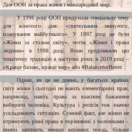
Дня ООН за права жінок і міжнародний мир.
У 1996 році ООН придумала спеціальну тему
для жіночого дня: «святкування минулого,
планування майбутнього». У 1997 році це були
«Жінки за столом світу», потім «Жінки і права
людини» в 1998 році. Вони продовжили цю
тематичну традицію в наступні роки; в 2019 році –
«Краще баланс, краще мир» або #BalanceforBetter.
Однак, як це не дивно, у багатьох країнах
світу жінки і сьогодні не мають елементарних прав,
наприклад, навіть права за власним бажанням
вибирати чоловіка. Культура і релігія теж значно
ускладнюють ситуацію. Сумний факт, але жінки не
отримують рівні права в порівнянні з чоловіками –
нижчі зарплати, менше керівних посад, більше