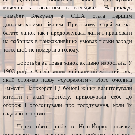
можливість навчатися в коледжах. Наприклад,
Елізабет Блекуелл в США стала першим
дипломованими лікарем. При цьому в цей же час
багато жінок так і продовжували жити і працювати
на фабриках в найжахливіших умовах тільки заради
того, щоб не померти з голоду.
Боротьба за права жінок активно наростала. У
1903 році в Англії виник войовничий жіночий рух,
який отримав назву «суфражизм». Його очолила
Еммелін Панкхерст. Ці бойові жінки влаштовували
мітинги і акції протесту, приковували себе до
огорож і оголошували про голодування, коли їх
саджали в тюрми.
Через п’ять років в Нью-Йорку швачки,
страждаючи від жахливих умов, вийшли на вулиці,