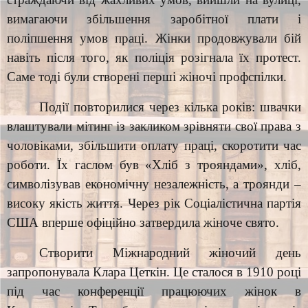
вимагаючи збільшення заробітної плати і
поліпшення умов праці. Жінки продовжували бій
навіть після того, як поліція розігнала їх протест.
Саме тоді були створені перші жіночі профспілки.
Події повторилися через кілька років: швачки
влаштували мітинг із закликом зрівняти свої права з
чоловіками, збільшити оплату праці, скоротити час
роботи. Їх гаслом був «Хліб з трояндами», хліб,
символізував економічну незалежність, а троянди –
високу якість життя. Через рік Соціалістична партія
США вперше офіційно затвердила жіноче свято.
Створити Міжнародний жіночий день
запропонувала Клара Цеткін. Це сталося в 1910 році
під час конференції працюючих жінок в