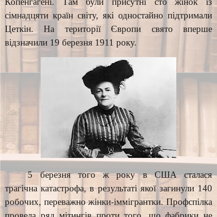
Копенгагені. Там були присутні сто жінок із
сімнадцяти країн світу, які одностайно підтримали
Цеткін. На території Європи свято вперше
відзначили 19 березня 1911 року.
5 березня того ж року в США сталася
трагічна катастрофа, в результаті якої загинули 140
робочих, переважно жінки-іммігрантки. Профспілка
провела ряд мітингів проти того, що фабрики не