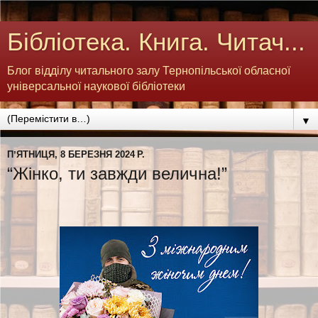
Бібліотека. Книга. Читач...
Блог відділу читального залу Тернопільської обласної
універсальної наукової бібліотеки
▼
ПʼЯТНИЦЯ, 8 БЕРЕЗНЯ 2024 Р.
“Жінко, ти завжди велична!”