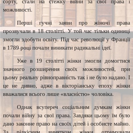
сорту, стали на стежку війни за свої права і
можливості.
Перші гучні заяви про жіночі права
прозвучали в 18 столітті. У той час тільки одиниці
змогли здобути освіту. Під час революції у Франції
в 1789 році почали виникати радикальні ідеї.
Уже в 19 столітті жінки змогли домогтися
значного розширення своїх можливостей, при
цьому реальну рівноправність так і не було надано. І
це не дивно, адже в вікторіанську епоху жінки
вважалися всього лише «власністю» чоловіка.
Однак всупереч соціальним думкам жінки
почали війну за свої права. Завдяки цьому їм було
дано законне право на своїх дітей і особисте майно.
За рідкісним винятком жінки отримували