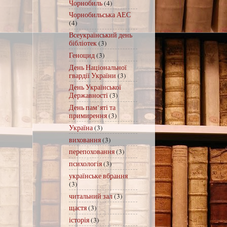
Чорнобиль
(4)
Чорнобильська АЕС
(4)
Всеукраїнський день
бібліотек
(3)
Геноцид
(3)
День Національної
гвардії України
(3)
День Української
Державності
(3)
День пам’яті та
примирення
(3)
Україна
(3)
виховання
(3)
перепоховання
(3)
психологія
(3)
українське вбрання
(3)
читальний зал
(3)
щастя
(3)
історія
(3)