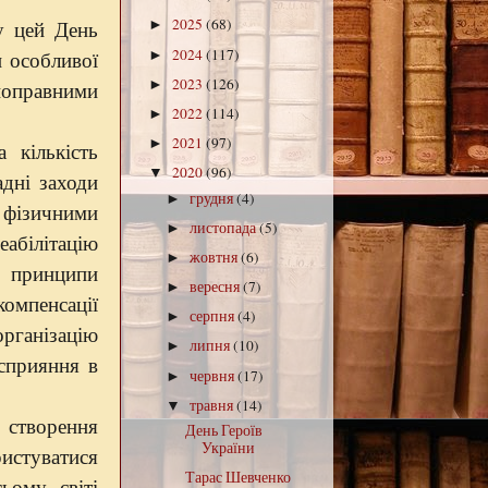
2025
(68)
у цей День
►
2024
(117)
и особливої
►
2023
(126)
вноправними
►
2022
(114)
►
2021
(97)
►
 кількість
2020
(96)
▼
адні заходи
грудня
(4)
►
фізичними
листопада
(5)
►
еабілітацію
жовтня
(6)
►
і принципи
вересня
(7)
►
компенсації
серпня
(4)
►
рганізацію
липня
(10)
►
 сприяння в
червня
(17)
►
травня
(14)
▼
о створення
День Героїв
України
ристуватися
Тарас Шевченко
ьому світі