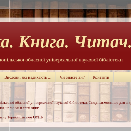
а. Книга. Читач.
нопільської обласної універсальної наукової бібліотеки
Вислови, які надихають ...
Чи знаєте ви?
Контакти
ільської обласної універсальної наукової бібліотеки. Сподіваємося, що для ві
и, новинки в світі книг.
 залу Тернопільської ОУНБ