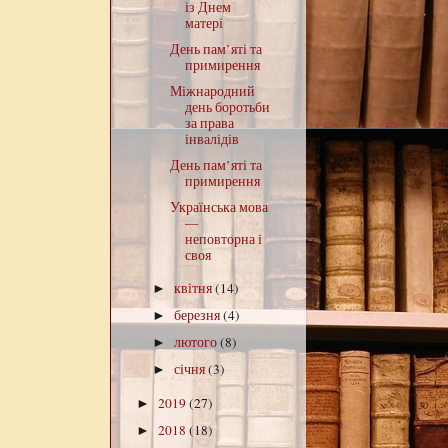
із Днем
матері
День пам’яті та
примирення
Міжнародний
день боротьби
за права
інвалідів
День пам’яті та
примирення
Українська мова
—
неповторна і
своя
квітня
(14)
►
березня
(4)
►
лютого
(8)
►
січня
(3)
►
2019
(27)
►
2018
(18)
►