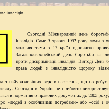
ва інвалідів
Сьогодні Міжнародний день боротьб
інвалідів. Саме 5 травня 1992 року люди з 
можливостями з 17 країн одночасно пров
Загальноєвропейський день боротьби за рів
проти дискримінації інвалідів. Відтоді День 
права людей з інвалідністю щороку відзн
на з найуразливіших верств населення, що потребує 
гляду. Сьогодні в Україні не прийнято використову
вався в нормативно-правових документах до 2005 року,
 про «людей з особливими потребами» або «осіб з 
істю».