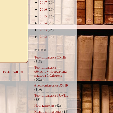
2017
(20)
►
2016
(29)
►
2015
(16)
►
2014
(20)
►
2013
(25)
►
2012
(14)
►
МІТКИ
Тернопільська ОУНБ
(318)
Тернопільська
 публікація
обласна універсальна
наукова бібліотека
(202)
#Тернопільська ОУНБ
(116)
Тернопільська ТОУНБ
(83)
Нові книжки
(42)
Краща книга року
(18)