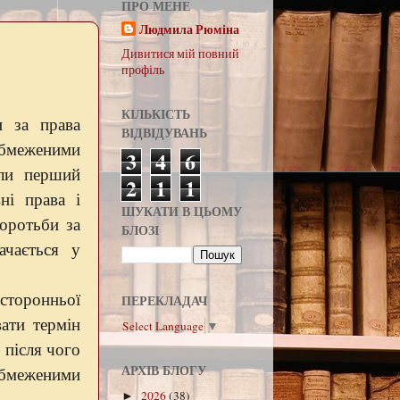
ПРО МЕНЕ
Людмила Рюміна
Дивитися мій повний
профіль
КІЛЬКІСТЬ
и за права
ВІДВІДУВАНЬ
обмеженими
3
4
6
ели перший
2
1
1
ні права і
ШУКАТИ В ЦЬОМУ
боротьби за
БЛОЗІ
ачається у
сторонньої
ПЕРЕКЛАДАЧ
вати термін
Select Language
▼
 після чого
АРХІВ БЛОГУ
обмеженими
2026
(38)
►