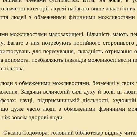
означеної категорії людей набагато вище аналогічних
Життя людей з обмеженими фізичними можливостями
ими можливостями малозахищені. Більшість мають пе
у. Багато з них потребують постійного стороннього 
ристосувань для пересування, складність отримання о
а допомога, позбавляють інвалідів можливості вести 
успільства.
 люди з обмеженими можливостями, безмежні у своїх 
аження. Завдяки величезній силі духу й волі, ці люд
ферах: науці, підприємницькій діяльності, художній
ав, що дуже часто люди з обмеженими фізичними мо
 ніж зовсім здорові люди.
Оксана Содомора, головний бібліотекар відділу чита