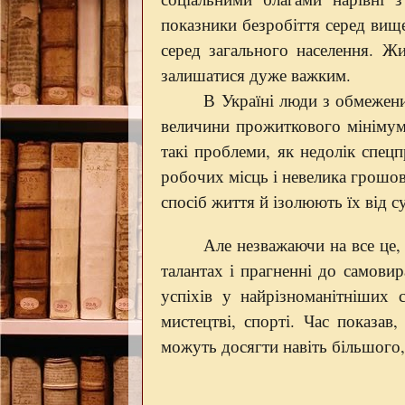
показники безробіття серед вище
серед загального населення. 
залишатися дуже важким.
В Україні люди з обмежен
величини прожиткового мінімум
такі проблеми, як недолік спецп
робочих місць і невелика грошов
спосіб життя й ізолюють їх від с
Але незважаючи на все це,
талантах і прагненні до самовир
успіхів у найрізноманітніших с
мистецтві, спорті. Час показ
можуть досягти навіть більшого,