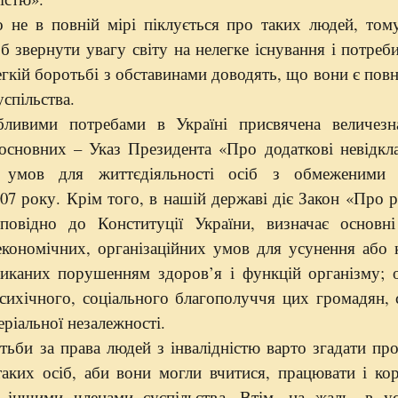
о не в повній мірі піклується про таких людей, том
 звернути увагу світу на нелегке існування і потреб
легкій боротьбі з обставинами доводять, що вони є по
спільства.
ивими потребами в Україні присвячена величезна
основних – Указ Президента «Про додаткові невідкл
 умов для життєдіяльності осіб з обмеженими 
7 року. Крім того, в нашій державі діє Закон «Про р
ідповідно до Конституції України, визначає основн
економічних, організаційних умов для усунення або 
ликаних порушенням здоров’я і функцій організму; о
сихічного, соціального благополуччя цих громадян,
еріальної незалежності.
ьби за права людей з інвалідністю варто згадати пр
 таких осіб, аби вони могли вчитися, працювати і ко
 іншими членами суспільства. Втім, на жаль, в ус