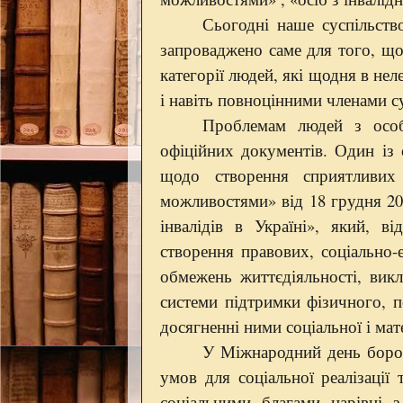
Сьогодні наше суспільств
запроваджено саме для того, щоб
категорії людей, які щодня в не
і навіть повноцінними членами су
Проблемам людей з особл
офіційних документів. Один із 
щодо створення сприятливих
можливостями» від 18 грудня 200
інвалідів в Україні», який, в
створення правових, соціально-
обмежень життєдіяльності, вик
системи підтримки фізичного, п
досягненні ними соціальної і мат
У Міжнародний день борот
умов для соціальної реалізації
соціальними благами нарівні з