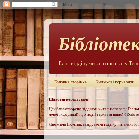
Бібліотек
Блог відділу читального залу Тер
Головна сторінка
Книжкові горизонти
Шановні користувачі
!
Цей б
лог створено відділом читального залу Терноп
нової інформації про події та життя нашої бібліотек
Людмила Рюм
іна
, завідувачка відділу читального