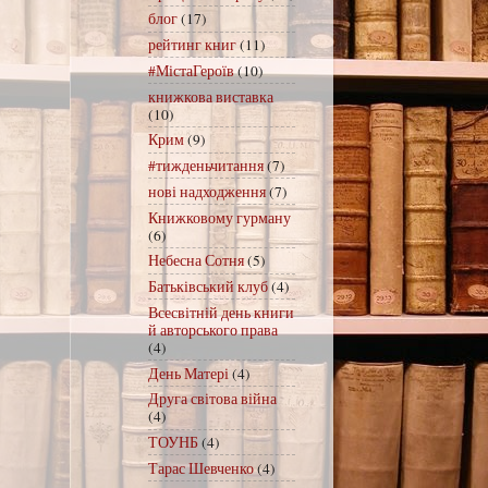
блог
(17)
рейтинг книг
(11)
#МістаГероїв
(10)
книжкова виставка
(10)
Крим
(9)
#тижденьчитання
(7)
нові надходження
(7)
Книжковому гурману
(6)
Небесна Сотня
(5)
Батьківський клуб
(4)
Всесвітній день книги
й авторського права
(4)
День Матері
(4)
Друга світова війна
(4)
ТОУНБ
(4)
Тарас Шевченко
(4)