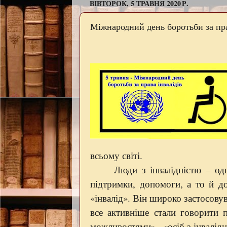
ВІВТОРОК, 5 ТРАВНЯ 2020 Р.
Міжнародний день боротьби за пра
всьому світі.
Люди з інвалідністю – од
підтримки, допомоги, а то й до
«інвалід». Він широко застосову
все активніше стали говорити
можливостями» , «осіб з інвалідн