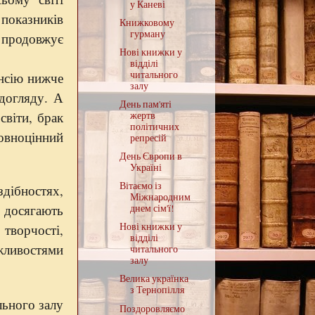
у Каневі
 показників
Книжковому
гурману
 продовжує
Нові книжки у
відділі
читального
нсію нижче
залу
догляду. А
День пам'яті
світи, брак
жертв
політичних
повноцінний
репресій
День Європи в
Україні
Вітаємо із
здібностях,
Міжнародним
и досягають
днем сім'ї!
Нові книжки у
 творчості,
відділі
жливостями
читального
залу
Велика українка
з Тернопілля
льного залу
Поздоровляємо