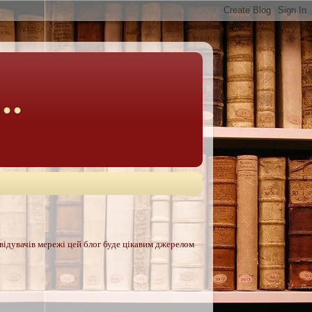
..
двідувачів мережі цей блог буде цікавим джерелом