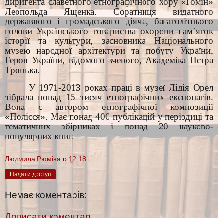
диригента славетного етнографічного хору «Гомін»
Леопольда Ященка. Соратниця видатного
державного і громадського діяча, багатолітнього
голови Українського товариства охорони пам´яток
історії та культури, засновника Національного
музею народної архітектури та побуту України,
Героя України, відомого вченого, Академіка Петра
Тронька.
У 1971-2013 роках праці в музеї Лідія Орел
зібрала понад 15 тисяч етнографічних експонатів.
Вона є автором етнографічної композиції
«Полісся». Має понад 400 публікацій у періодиці та
тематичних збірниках і понад 20 науково-
популярних книг.
Людмила Рюміна
о
12:18
Надати доступ
Немає коментарів:
Дописати коментар