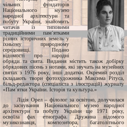
чільних фундаторів
Національного музею
народної архітектури та
побуту України, знайомить
читачів із типовими
традиційними пам´ятками
різних історичних земель у
їхньому природному
середовищі. Подано
відомості про народні
обряди та свята. Видання містить також добірку
обрядових пісень з нотами, які звучать на музейних
святах з 1976 року, інші додатки. Окремий розділ
складають твори фотохудожника Максима Рітуса,
більд-редактора (спеціаліста з ілюстрацій) журналу
«Пам´ятки України. Історія та культура.»
Лідія Орел – філолог за освітою, долучилася
до заснування Національного музею народної
архітектури та побуту України ще 1971 року,
освоїла фах етнографа. Дружина відомого
музикознавця, композитора, багатолітнього