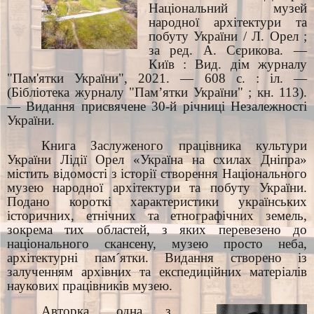
Національний музей
народної архітектури та
побуту України / Л. Орел ;
за ред. А. Сєрикова. —
Київ : Вид. дім журналу
"Пам'ятки України", 2021. — 608 с. : іл. —
(Бібліотека журналу "Пам’ятки України" ; кн. 113).
— Видання присвячене 30-й річниці Незалежності
України.
Книга Заслуженого працівника культури
України Лідії Орел «Україна на схилах Дніпра»
містить відомості з історії створення Національного
музею народної архітектури та побуту України.
Подано короткі характеристики українських
історичних, етнічних та етнографічних земель,
зокрема тих областей, з яких перевезено до
національного скансену, музею просто неба,
архітектурні пам´ятки. Видання створено із
залученням архівних та експедиційних матеріалів
наукових працівників музею.
Авторка, одна з