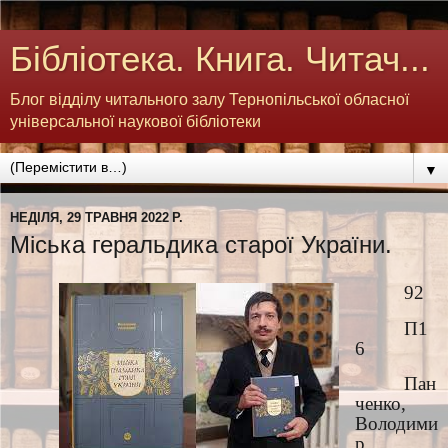
Бібліотека. Книга. Читач...
Блог відділу читального залу Тернопільської обласної
універсальної наукової бібліотеки
▼
НЕДІЛЯ, 29 ТРАВНЯ 2022 Р.
Міська геральдика старої України.
92
П1
6
Пан
ченко,
Володими
р