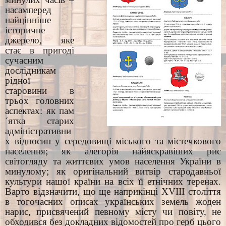
насамперед
найцінніше
історичне
джерело, яке
стає в пригоді
сучасним
дослідникам
рідної
старовини в
трьох головних
аспектах: як пам
´ятка старих
адміністративни
х відносин у середовищі міського та містечкового
населення; як алегорія найяскравіших рис
світогляду та життєвих умов населення України в
минулому; як оригінальний витвір стародавньої
культури нашої країни на всіх її етнічних теренах.
Варто відзначити, що ще наприкінці
XVIII
c
толіття
в тогочасних описах українських земель жоден
нарис, присвячений певному місту чи повіту, не
обходився без докладних відомостей про герб цього