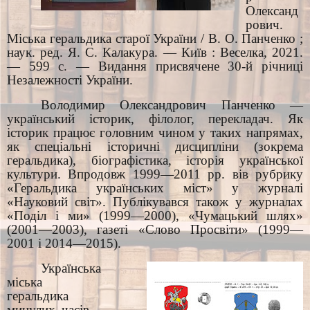
Олександ
рович.
Міська геральдика старої України / В. О. Панченко ;
наук. ред. Я. С. Калакура. — Київ : Веселка, 2021.
— 599 с. — Видання присвячене 30-й річниці
Незалежності України.
Володимир Олександрович
Панченко —
український історик, філолог, перекладач. Як
історик працює головним чином у таких напрямах,
як спеціальні історичні дисципліни (зокрема
геральдика), біографістика, історія української
культури. Впродовж 1999—2011 рр. вів рубрику
«Геральдика українських міст» у журналі
«Науковий світ». Публікувався також у журналах
«Поділ і ми» (1999—2000), «Чумацький шлях»
(2001—2003), газеті «Слово Просвіти» (1999—
2001 і 2014—2015).
Українська
міська
геральдика
минулих часів –