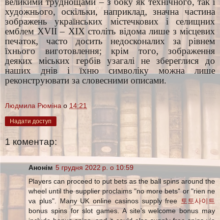
великими труднощами – з боку як технічного, так і
художнього, оскільки, наприклад, значна частина
зображень українських містечкових і селищних
емблем XVІІ – ХІХ століть відома лише з місцевих
печаток, часто досить недосконалих за рівнем
їхнього виготовлення; крім того, зображення
деяких міських гербів узагалі не збереглися до
наших днів і їхню символіку можна лише
реконструювати за словесними описами.
Людмила Рюміна
о
14:21
Надати доступ
1 коментар:
Анонім
5 грудня 2022 р. о 10:59
Players can proceed to put bets as the ball spins around the
wheel until the supplier proclaims "no more bets" or "rien ne
va plus". Many UK online casinos supply free
토토사이트
bonus spins for slot games. A site’s welcome bonus may