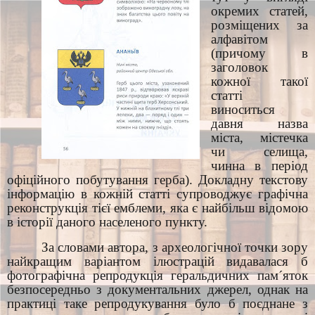
окремих статей,
розміщених за
алфавітом
(причому в
заголовок
кожної такої
статті
виноситься
давня назва
міста, містечка
чи селища,
чинна в період
офіційного побутування герба). Докладну текстову
інформацію в кожній статті супроводжує графічна
реконструкція тієї емблеми, яка є найбільш відомою
в історії даного населеного пункту.
За словами автора, з археологічної точки зору
найкращим варіантом ілюстрацій видавалася б
фотографічна репродукція геральдичних пам´яток
безпосередньо з документальних джерел, однак на
практиці таке репродукування було б поєднане з