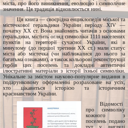
міста, про його виникнення, еволюцію і символічне
значення. Ця традиція відновлюється нині.
Ця книга — своєрідна енциклопедія міської та
містечкової геральдики України періоду XIV —
початку XX ст. Вона знайомить читачів з основами
геральдики, містить огляд символіки 1111 населених
пунктів на території сучасної України, які в
минулому (до першої третини XX ст.) мали статус
міста або містечка (чи наближалися до нього за
багатьма ознаками), а також кольорові реконструкції
гербів цих поселень та докладні автентичні
ілюстративні матеріали з історії їхньої символіки.
Унікальне за змістом науково-популярне видання в
подарунковому оформленні розраховане на усіх,
хто цікавиться історією та історичним
краєзнавством України.
Відомості
про символіку
кожного з
поселень подано
тут у вигляді