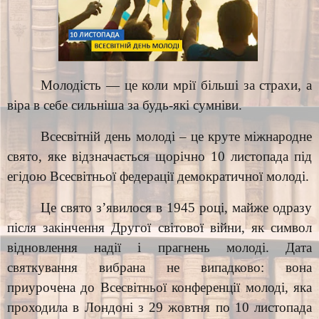
Молодість — це коли мрії більші за страхи, а
віра в себе сильніша за будь-які сумніви.
Всесвітній день молоді – це круте міжнародне
свято, яке відзначається щорічно 10 листопада під
егідою Всесвітньої федерації демократичної молоді.
Це свято з’явилося в 1945 році, майже одразу
після закінчення Другої світової війни, як символ
відновлення надії і прагнень молоді. Дата
святкування вибрана не випадково: вона
приурочена до Всесвітньої конференції молоді, яка
проходила в Лондоні з 29 жовтня по 10 листопада