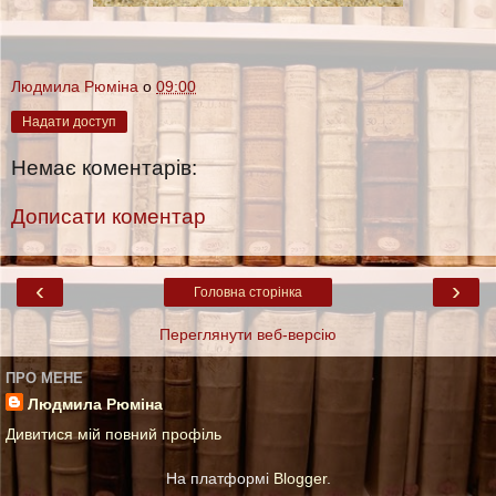
Людмила Рюміна
о
09:00
Надати доступ
Немає коментарів:
Дописати коментар
‹
›
Головна сторінка
Переглянути веб-версію
ПРО МЕНЕ
Людмила Рюміна
Дивитися мій повний профіль
На платформі
Blogger
.