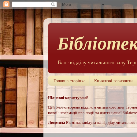
Бібліотек
Блог відділу читального залу Тер
Головна сторінка
Книжкові горизонти
Шановні користувачі
!
Цей б
лог створено відділом читального залу Терноп
нової інформації про події та життя нашої бібліотек
Людмила Рюм
іна
, завідувачка відділу читального