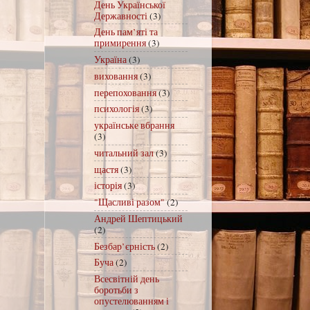
День Української
Державності
(3)
День пам’яті та
примирення
(3)
Україна
(3)
виховання
(3)
перепоховання
(3)
психологія
(3)
українське вбрання
(3)
читальний зал
(3)
щастя
(3)
історія
(3)
"Щасливі разом"
(2)
Андрей Шептицький
(2)
Безбар’єрність
(2)
Буча
(2)
Всесвітній день
боротьби з
опустелюванням і