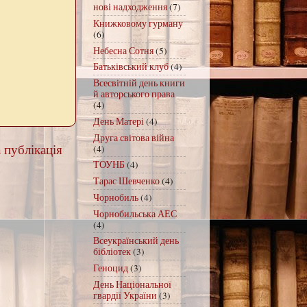
нові надходження
(7)
Книжковому гурману
(6)
Небесна Сотня
(5)
Батьківський клуб
(4)
Всесвітній день книги
й авторського права
(4)
День Матері
(4)
Друга світова війна
 публікація
(4)
ТОУНБ
(4)
Тарас Шевченко
(4)
Чорнобиль
(4)
Чорнобильська АЕС
(4)
Всеукраїнський день
бібліотек
(3)
Геноцид
(3)
День Національної
гвардії України
(3)