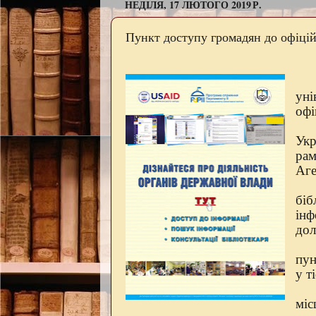
НЕДІЛЯ, 17 ЛЮТОГО 2019 Р.
Пункт доступу громадян до офіцій
уні
офі
Укр
рам
Аге
біб
інф
дол
пун
у т
мі