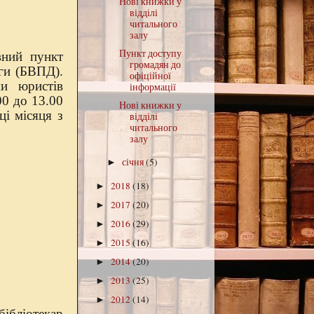
Нові книжки у
відділі
читального
залу
Пункт доступу
вний пункт
громадян до
оги (БВПД).
офіційної
ми юристів
інформації
00 до 13.00
Нові книжки у
ці місяця з
відділі
читального
залу
січня
(5)
►
2018
(18)
►
2017
(20)
►
2016
(29)
►
2015
(16)
►
2014
(20)
►
2013
(25)
►
2012
(14)
►
бібліотекар