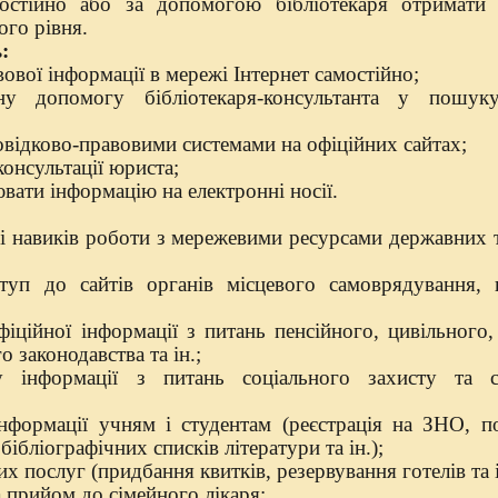
остійно або за допомогою бібліотекаря отримати
ого рівня.
:
вої інформації в мережі Інтернет самостійно;
у допомогу бібліотекаря-консультанта у пошуку
відково-правовими системами на офіційних сайтах;
онсультації юриста;
вати інформацію на електронні носії.
навиків роботи з мережевими ресурсами державних т
п до сайтів органів місцевого самоврядування, в
ійної інформації з питань пенсійного, цивільного, 
 законодавства та ін.;
нформації з питань соціального захисту та со
формації учням і студентам (реєстрація на ЗНО, 
бібліографічних списків літератури та ін.);
 послуг (придбання квитків, резервування готелів та і
 прийом до сімейного лікаря;