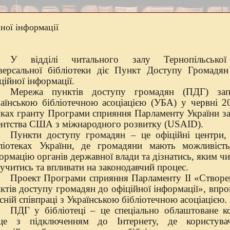
ної інформації
У відділі читального залу Тернопільської
версальної бібліотеки діє Пункт Доступу Громадя
ційної інформації.
Мережа пунктів доступу громадян (ПДГ) запо
аїнською бібліотечною асоціацією (УБА) у червні 2
ках гранту Програми сприяння Парламенту України за
нтства США з міжнародного розвитку (USAID).
Пункти доступу громадян – це офіційні центри, 
ліотеках України, де громадяни мають можливіст
ормацію органів державної влади та дізнатись, яким 
учитись та впливати на законодавчий процес.
Проект Програми сприяння Парламенту II «Створе
ктів доступу громадян до офіційної інформації», впр
існій співпраці з Українською бібліотечною асоціацією.
ПДГ у бібліотеці – це спеціально облаштоване к
сце з підключенням до Інтернету, де користува