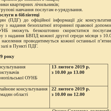
ики квартирних лічильників;
 групові навчання послугам е-урядування.
слуги в бібліотеці
ян (ПДГ) до офіційної інформації діє консультати
ру з надання безоплатної вторинної правової допом
ОУНБ зможуть безкоштовно скористатися послуга
ру з надання БВПД кожної другої середи місяця з 10.
я населення проводитимуться кожної останньої п’ятни
 залі в Пункті ПДГ.
19 року
нсультування
13
лютого 2019 р.
истувачів
з 10.00 до 13.00
рнопільської ОУНБ
лайнове консультування
22 лютого 2019 р.
мадян області
з 10.00 по 12.00
Оксана Содомора, головний 