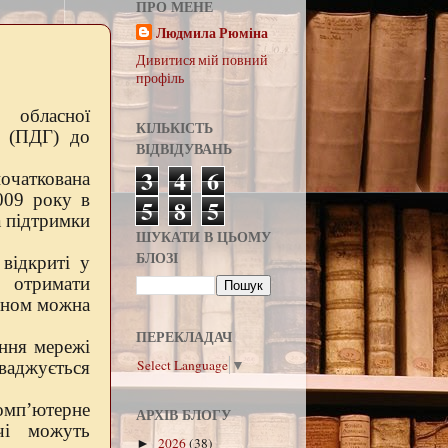
ПРО МЕНЕ
Людмила Рюміна
Дивитися мій повний
профіль
 обласної
КІЛЬКІСТЬ
н (ПДГ) до
ВІДВІДУВАНЬ
3
4
6
чаткована
009 року в
5
8
5
 підтримки
ШУКАТИ В ЦЬОМУ
БЛОЗІ
відкриті у
ь отримати
чином можна
ПЕРЕКЛАДАЧ
ння мережі
Select Language
▼
оваджується
омп’ютерне
АРХІВ БЛОГУ
чі можуть
2026
(38)
►