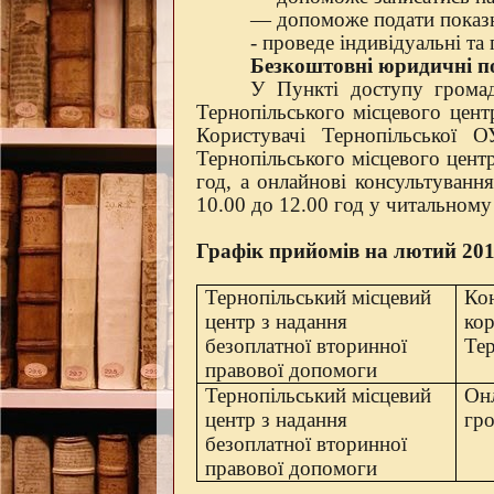
— допоможе подати показн
- проведе індивідуальні та
Безкоштовні юридичні по
У Пункті доступу громад
Тернопільського місцевого цент
Користувачі Тернопільської 
Тернопільського місцевого цент
год, а онлайнові консультуванн
10.00 до 12.00 год у читальному
Графік прийомів на лютий 20
Тернопільський місцевий
Ко
центр з надання
кор
безоплатної вторинної
Те
правової допомоги
Тернопільський місцевий
Он
центр з надання
гро
безоплатної вторинної
правової допомоги