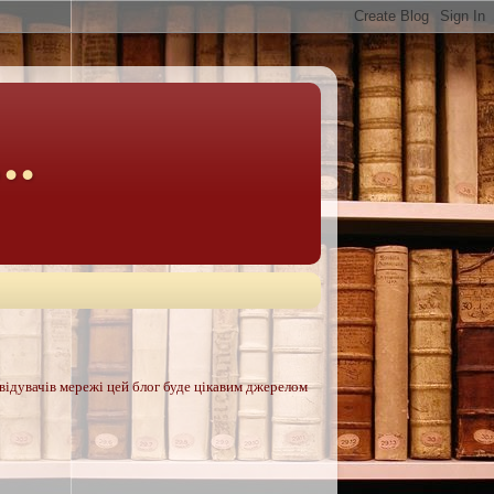
..
двідувачів мережі цей блог буде цікавим джерелом