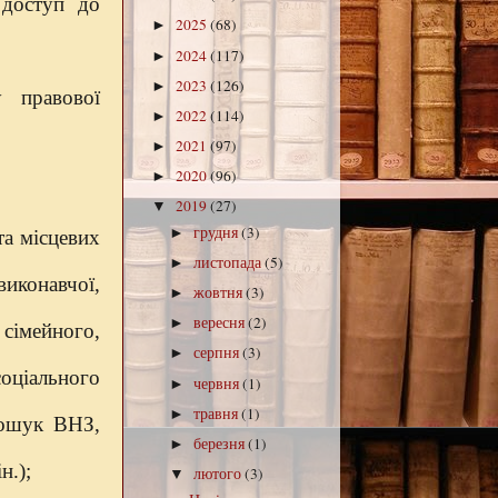
 доступ до
2025
(68)
►
2024
(117)
►
2023
(126)
►
 правової
2022
(114)
►
2021
(97)
►
2020
(96)
►
2019
(27)
▼
грудня
(3)
►
а місцевих
листопада
(5)
►
иконавчої,
жовтня
(3)
►
вересня
(2)
►
сімейного,
серпня
(3)
►
ціального
червня
(1)
►
травня
(1)
►
пошук ВНЗ,
березня
(1)
►
н.);
лютого
(3)
▼