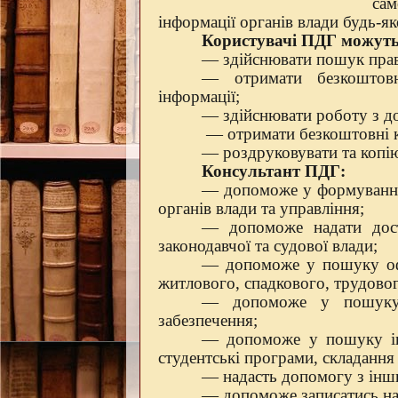
сам
інформації органів влади будь-як
Користувачі ПДГ можуть
— здійснювати пошук право
— отримати безкоштовн
інформації;
— здійснювати роботу з до
—
отримати
безкоштовні к
— роздруковувати та копію
Консультант ПДГ:
— допоможе у формуванні 
органів влади та управління;
— допоможе надати досту
законодавчої та судової влади;
— допоможе у пошуку офіц
житлового, спадкового, трудового
— допоможе у пошуку і
забезпечення;
— допоможе у пошуку ін
студентські програми, складання 
— надасть допомогу з інших
— допоможе записатись на