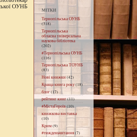
ьської ОУНБ
МІТКИ
Тернопільська ОУНБ
(318)
Тернопільська
обласна універсальна
наукова бібліотека
(202)
#Тернопільська ОУНБ
(116)
Тернопільська ТОУНБ
(83)
Нові книжки
(42)
Краща книга року
(18)
блог
(17)
рейтинг книг
(11)
#МістаГероїв
(10)
книжкова виставка
(10)
Крим
(9)
#тижденьчитання
(7)