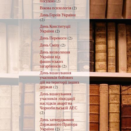
посухою
(2)
Вікова психологія
(2)
День Героїв України
(2)
День Конституції
України
(2)
День Перемоги
(2)
День Сміху
(2)
День визволення
України від
фашистських
загарбників
(2)
День вшанування
учасників бойових
дій на території інших
держав
(2)
День вшанування
учасників ліквідації
наслідків аварії на
Чорнобильській АЕС
(2)
День затвердження
Державного Прапора
України
(2)