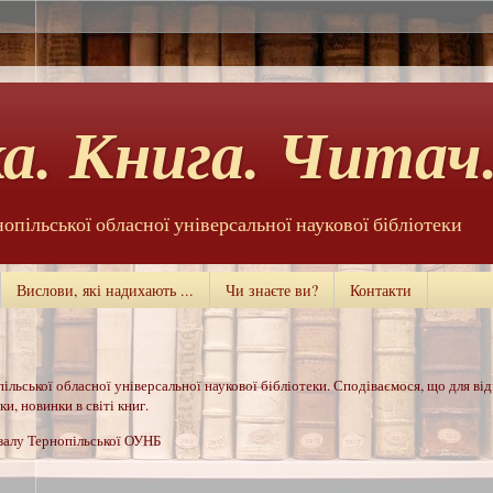
а. Книга. Читач.
нопільської обласної універсальної наукової бібліотеки
Вислови, які надихають ...
Чи знаєте ви?
Контакти
ільської обласної універсальної наукової бібліотеки. Сподіваємося, що для ві
и, новинки в світі книг.
 залу Тернопільської ОУНБ