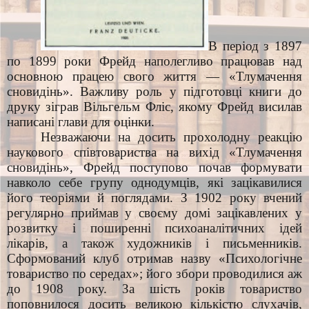
В період з 1897
по 1899 роки Фрейд наполегливо працював над
основною працею свого життя — «Тлумачення
сновидінь». Важливу роль у підготовці книги до
друку зіграв Вільгельм Фліс, якому Фрейд висилав
написані глави для оцінки.
Незважаючи на досить прохолодну реакцію
наукового співтовариства на вихід «Тлумачення
сновидінь», Фрейд поступово почав формувати
навколо себе групу однодумців, які зацікавилися
його теоріями й поглядами. З 1902 року вчений
регулярно приймав у своєму домі зацікавлених у
розвитку і поширенні психоаналітичних ідей
лікарів, а також художників і письменників.
Сформований клуб отримав назву «Психологічне
товариство по середах»; його збори проводилися аж
до 1908 року. За шість років товариство
поповнилося досить великою кількістю слухачів,