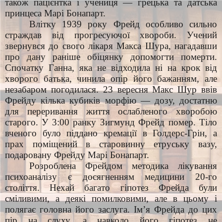
також пацієнтка і учениця — грецька та датська
принцеса Марі Бонапарт.
Влітку 1939 року Фрейд особливо сильно
страждав від прогресуючої хвороби. Учений
звернувся до свого лікаря Макса Шура, нагадавши
про дану раніше обіцянку допомогти померти.
Спочатку Ганна, яка не відходила ні на крок від
хворого батька, чинила опір його бажанням, але
незабаром погодилася. 23 вересня Макс Шур ввів
Фрейду кілька кубиків морфію — дозу, достатню
для переривання життя ослабленого хворобою
старого. У 3:00 ранку Зигмунд Фрейд помер. Тіло
вченого було піддано кремації в Голдерс-Грін, а
прах поміщений в старовинну етруську вазу,
подаровану Фрейду Марі Бонапарт.
Розроблена Фрейдом методика лікування
психоаналізу є досягненням медицини 20-го
століття. Нехай багато гіпотез Фрейда були
сміливими, а деякі помилковими, але в цьому і
полягає головна його заслуга. Ім’я Фрейда до цих
пір на слуху, а навколо його гіпотез не