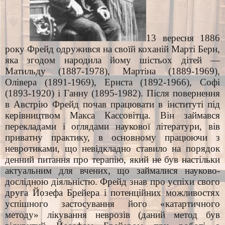
13 вересня 1886
року Фрейд одружився на своїй коханій Марті Берн,
яка згодом народила йому шістьох дітей —
Матильду (1887-1978), Мартіна (1889-1969),
Олівера (1891-1969), Ернста (1892-1966), Софі
(1893-1920) і Ганну (1895-1982). Після повернення
в Австрію Фрейд почав працювати в інституті під
керівництвом Макса Кассовітца. Він займався
перекладами і оглядами наукової літератури, вів
приватну практику, в основному працюючи з
невротиками, що невідкладно ставило на порядок
денний питання про терапію, який не був настільки
актуальним для вчених, що займалися науково-
дослідною діяльністю. Фрейд знав про успіхи свого
друга Йозефа Брейера і потенційних можливостях
успішного застосування його «катартичного
методу» лікування неврозів (даний метод був