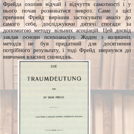
Фрейда охопив відчай і відчуття самотності і у
нього почав розвиватися невроз. Саме з цієї
причини Фрейд вирішив застосувати аналіз до
самого себе, досліджуючи дитячі спогади за
допомогою методу вільних асоціацій. Цей досвід
заклав основи психоаналізу. Жоден з колишніх
методів не був придатний для досягнення
потрібного результату, і тоді Фрейд звернувся до
вивчення власних сновидінь.