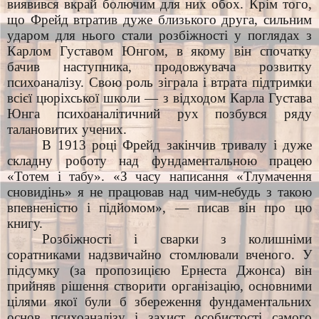
виявився вкрай болючим для них обох. Крім того,
що Фрейд втратив дуже близького друга, сильним
ударом для нього стали розбіжності у поглядах з
Карлом Густавом Юнгом, в якому він спочатку
бачив наступника, продовжувача розвитку
психоаналізу. Свою роль зіграла і втрата підтримки
всієї цюріхської школи — з відходом Карла Густава
Юнга психоаналітичний рух позбувся ряду
талановитих учених.
В 1913 році Фрейд закінчив тривалу і дуже
складну роботу над фундаментальною працею
«Тотем і табу». «З часу написання «Тлумачення
сновидінь» я не працював над чим-небудь з такою
впевненістю і підйомом», — писав він про цю
книгу.
Розбіжності і сварки з колишніми
соратниками надзвичайно стомлювали вченого. У
підсумку (за пропозицією Ернеста Джонса) він
прийняв рішення створити організацію, основними
цілями якої були б збереження фундаментальних
основ психоаналізу і захист особистості самого