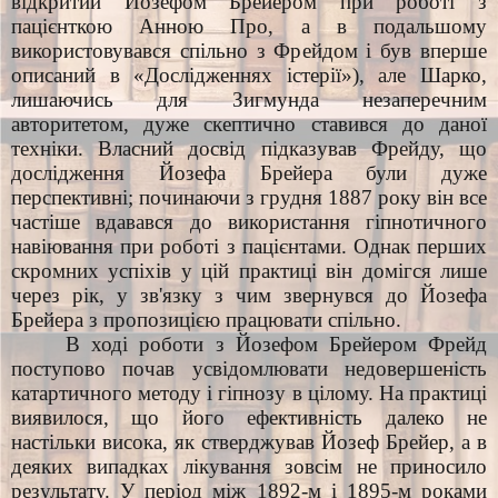
відкритий Йозефом Брейером при роботі з
пацієнткою Анною Про, а в подальшому
використовувався спільно з Фрейдом і був вперше
описаний в «Дослідженнях істерії»), але Шарко,
лишаючись для Зигмунда незаперечним
авторитетом, дуже скептично ставився до даної
техніки. Власний досвід підказував Фрейду, що
дослідження Йозефа Брейера були дуже
перспективні; починаючи з грудня 1887 року він все
частіше вдавався до використання гіпнотичного
навіювання при роботі з пацієнтами. Однак перших
скромних успіхів у цій практиці він домігся лише
через рік, у зв'язку з чим звернувся до Йозефа
Брейера з пропозицією працювати спільно.
В ході роботи з Йозефом Брейером Фрейд
поступово почав усвідомлювати недовершеність
катартичного методу і гіпнозу в цілому. На практиці
виявилося, що його ефективність далеко не
настільки висока, як стверджував Йозеф Брейер, а в
деяких випадках лікування зовсім не приносило
результату. У період між 1892-м і 1895-м роками