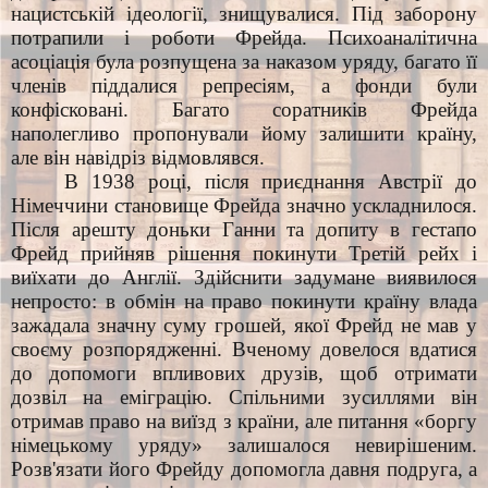
нацистській ідеології, знищувалися. Під заборону
потрапили і роботи Фрейда. Психоаналітична
асоціація була розпущена за наказом уряду, багато її
членів піддалися репресіям, а фонди були
конфісковані. Багато соратників Фрейда
наполегливо пропонували йому залишити країну,
але він навідріз відмовлявся.
В 1938 році, після приєднання Австрії до
Німеччини становище Фрейда значно ускладнилося.
Після арешту доньки Ганни та допиту в гестапо
Фрейд прийняв рішення покинути Третій рейх і
виїхати до Англії. Здійснити задумане виявилося
непросто: в обмін на право покинути країну влада
зажадала значну суму грошей, якої Фрейд не мав у
своєму розпорядженні. Вченому довелося вдатися
до допомоги впливових друзів, щоб отримати
дозвіл на еміграцію. Спільними зусиллями він
отримав право на виїзд з країни, але питання «боргу
німецькому уряду» залишалося невирішеним.
Розв'язати його Фрейду допомогла давня подруга, а