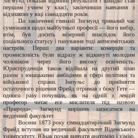
Зигмунд показав відмінні результати і швидко став
першим учнем у класі, закінчивши навчання з
відзнакою у віці сімнадцяти років.
По закінченні гімназії Зигмунд тривалий час
сумнівався щодо майбутньої професії — його вибір,
втім, був досить мізерний внаслідок його
соціального статусу і панування тоді антисемітських
настроїв. Перші два варіанти: комерція та
промисловість були відразу ж відкинуті молодим
чоловіком через його високу освіченість.
Юриспруденція також відійшла на другий план
разом з юнацькими амбіціями в сфері політики та
військової справи. Імпульс до прийняття
остаточного рішення Фрейд отримав з боку Гете —
одного разу почувши, як на одній з лекцій
професор читає есе мислителя під назвою
«Природа», Зигмунд вирішив записатися на
медичний факультет.
Восени 1873 року сімнадцятирічний Зигмунд
Фрейд вступив на медичний факультет Віденського
університету. Юнак почав вивчати анатомію і хімію,