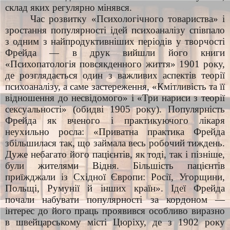
склад яких регулярно мінявся.
Час розвитку «Психологічного товариства» і
зростання популярності ідей психоаналізу співпало
з одним з найпродуктивніших періодів у творчості
Фрейда — в друк вийшли його книги
«Психопатологія повсякденного життя» 1901 року,
де розглядається один з важливих аспектів теорії
психоаналізу, а саме застереження, «Кмітливість та її
відношення до несвідомого» і «Три нариси з теорії
сексуальності» (обидві 1905 року). Популярність
Фрейда як вченого і практикуючого лікаря
неухильно росла: «Приватна практика Фрейда
збільшилася так, що займала весь робочий тиждень.
Дуже небагато його пацієнтів, як тоді, так і пізніше,
були жителями Відня. Більшість пацієнтів
приїжджали із Східної Європи: Росії, Угорщини,
Польщі, Румунії й інших країн». Ідеї Фрейда
почали набувати популярності за кордоном —
інтерес до його праць проявився особливо виразно
в швейцарському місті Цюріху, де з 1902 року