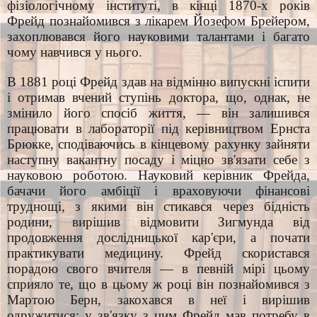
фізіологічному інституті, в кінці 1870-х років
Фрейд познайомився з лікарем Йозефом Брейером,
захоплювався його науковими талантами і багато
чому навчився у нього.
В 1881 році Фрейд здав на відмінно випускні іспити
і отримав вчений ступінь доктора, що, однак, не
змінило його спосіб життя, — він залишився
працювати в лабораторії під керівництвом Ернста
Брюкке, сподіваючись в кінцевому рахунку зайняти
наступну вакантну посаду і міцно зв'язати себе з
науковою роботою. Науковий керівник Фрейда,
бачачи його амбіції і враховуючи фінансові
труднощі, з якими він стикався через бідність
родини, вирішив відмовити Зигмунда від
продовження дослідницької кар'єри, а почати
практикувати медицину. Фрейд скористався
порадою свого вчителя — в певній мірі цьому
сприяло те, що в цьому ж році він познайомився з
Мартою Берн, закохався в неї і вирішив
одружитися; у зв'язку з цим Фрейд мав потребу в