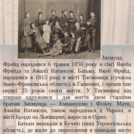
Зиґмунд
Фрейд народився 6 травня 1856 року в сім'ї Якоба
Фрейда та Амалії Натансон. Батько, Якоб Фрейд,
народився в 1815 році в місті Тисмениця (сучасна
Івано-Франківська область), в Галичині, і провів там
перші 25 років свого життя. У Тисмениці він
уперше одружився і дав життя двом старшим
братам Зиґмунда — Еммануелю і Філіпу. Мати,
Амалія Натансон, також народилася в Україні, в
місті Броди на Львівщині, виросла в Одесі.
Батьки мешкали в Бучачі (нині Тернопільська
область), де жили до переселення в німецьке місто