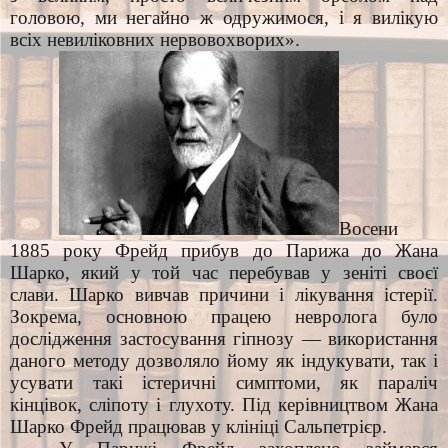
головою, ми негайно ж одружимося, і я вилікую
всіх невиліковних нервовохворих».
Восени
1885 року Фрейд прибув до Парижа до Жана
Шарко, який у той час перебував у зеніті своєї
слави. Шарко вивчав причини і лікування істерії.
Зокрема, основною працею невролога було
дослідження застосування гіпнозу — використання
даного методу дозволяло йому як індукувати, так і
усувати такі істеричні симптоми, як параліч
кінцівок, сліпоту і глухоту. Під керівництвом Жана
Шарко Фрейд працював у клініці Сальпетрієр.