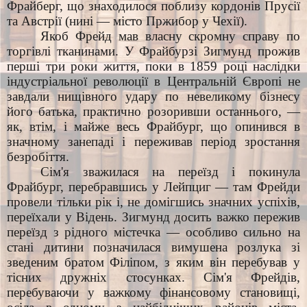
Фрайберг, що знаходилося поблизу кордонів Прусії
та Австрії (нині — місто Пржибор у Чехії).
Якоб Фрейд мав власну скромну справу по
торгівлі тканинами. У Фрайбурзі Зигмунд прожив
перші три роки життя, поки в 1859 році наслідки
індустріальної революції в Центральній Європі не
завдали нищівного удару по невеликому бізнесу
його батька, практично розоривши останнього, —
як, втім, і майже весь Фрайбург, що опинився в
значному занепаді і переживав період зростання
безробіття.
Сім'я зважилася на переїзд і покинула
Фрайбург, перебравшись у Лейпциг — там Фрейди
провели тільки рік і, не домігшись значних успіхів,
переїхали у Відень. Зигмунд досить важко пережив
переїзд з рідного містечка — особливо сильно на
стані дитини позначилася вимушена розлука зі
зведеним братом Філіпом, з яким він перебував у
тісних дружніх стосунках. Сім'я Фрейдів,
перебуваючи у важкому фінансовому становищі,