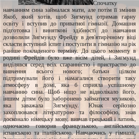
Спочатку
навчанням сина займалася мати, але потім її змінив
Якоб, який хотів, щоб Зигмунд отримав гарну
освіту і вступив до приватної гімназії. Домашня
підготовка і виняткові здібності до навчання
дозволили Зигмунду Фрейду в дев'ятирічному віці
скласти вступний іспит і поступити в гімназію на рік
раніше покладеного терміну. До цього моменту в
родині Фрейдів було вже вісім дітей, і Зигмунд
виділявся серед всіх старанністю і пристрастю до
вивчення всього нового; батьки цілком
підтримували його і намагалися створити таку
атмосферу в домі, яка б сприяла успішному
навчанню сина. Щоб ніщо не відволікало його,
іншим дітям було заборонено займатися музикою,
яка заважала Зигмунду. Юнак серйозно
захоплювався літературою та філософією, знав
досконало німецьку мову, вивчав грецький і латинь,
одночасно говорив французькою, англійською,
іспанською та італійською. Навчаючись у гімназії,