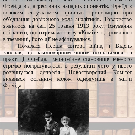
Фрейда від агресивних нападок опонентів. Фрейд з
великим ентузіазмом прийняв пропозицію про
об'єднання довіреного кола аналітиків. Товариство
з'явилося на світ 25 травня 1913 року. Існування
спільноти, що отримала назву «Комітет», трималося
в таємниці, його дії не афішувалися.
Почалася Перша світова війна, і Відень
занепав, що закономірним чином позначилося на
практиці Фрейда. Економічне становище вченого
стрімко погіршувалося, в результаті чого у нього
розвинулася депресія. Новостворений Комітет
виявився останнім колом однодумців в житті
Фрейда.