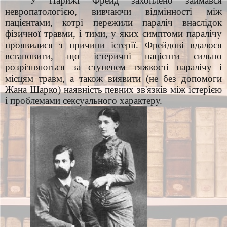
У Парижі Фрейд захоплено займався
невропатологією, вивчаючи відмінності між
пацієнтами, котрі пережили параліч внаслідок
фізичної травми, і тими, у яких симптоми паралічу
проявилися з причини істерії. Фрейдові вдалося
встановити, що істеричні пацієнти сильно
розрізняються за ступенем тяжкості паралічу і
місцям травм, а також виявити (не без допомоги
Жана Шарко) наявність певних зв'язків між істерією
і проблемами сексуального характеру.