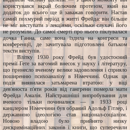
користувався вкрай болючим протезом, який на
додаток до всього ще й заважав говорити. Настав
самий похмурий період в житті Фрейда: він більше
не міг виступати з лекціями, оскільки слухачі його
не розуміли. До самої смерті про нього піклувалася
дочка Ганна, саме вона їздила на конгреси та
конференції, де зачитувала підготовлені батьком
тексти виступів.
Влітку 1930 року Фрейд був удостоєний
премії Гете за вагомий внесок у науку і літературу,
що принесло вченому велике задоволення і сприяло
поширенню психоаналізу в Німеччині. Однак ця
подія виявилася затьмарена втратою: у віці
дев'яноста п'яти років від гангрени померла мати
Фрейда Амалія. Найстрашніші випробування для
вченого тільки починалися — в 1933 році
канцлером Німеччини був обраний Адольф Гітлер, і
державною ідеологією став націонал-соціалізм.
Новою владою було прийнято низку
дискримінаційних законів і книги, що суперечили