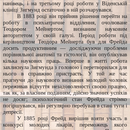
нанівець, і на третьому році роботи у Віденській
клініці Зигмунд остаточно в ній розчарувався.
В 1883 році він прийняв рішення перейти на
роботу в психіатричне відділення, очолюване
Теодором Мейнертом, визнаним науковим
авторитетом у своїй галузі. Період роботи під
керівництвом Теодора Мейнерта був для Фрейда
досить продуктивним — досліджуючи проблеми
порівняльної анатомії та гістології, він опублікував
кілька наукових праць. Вперше в житті робота
захлиснула Зигмунда з головою і перетворилася для
нього в справжню пристрасть. У той же час
прагнучи до наукового визнання молодий чоловік
переживав відчуття незадоволеності своєю працею,
так як, за власним поданням, дійсно значних успіхів
не досяг; психологічний стан Фрейда стрімко
погіршувався, він регулярно перебував в стані туги і
депресії.
У 1885 році Фрейд вирішив взяти участь в
конкурсі молодих лікарів, переможець якого