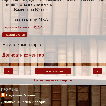
припиняються суперечки.
Валентина Вітенко,
зав. сектору МБА
Людмила Рюміна
о
15:52
Надати доступ
Немає коментарів:
Дописати коментар
‹
›
Головна сторінка
Переглянути веб-версію
ПРО МЕНЕ
Людмила Рюміна
Дивитися мій повний профіль