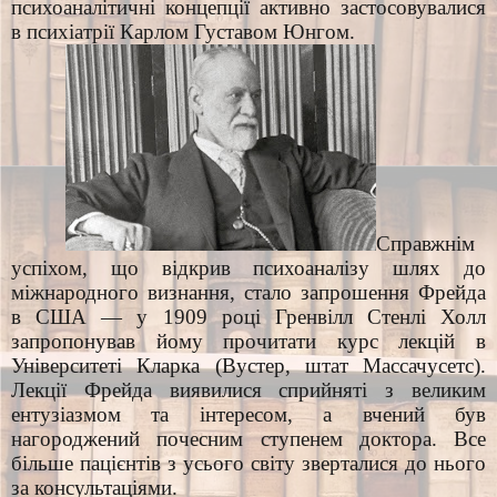
психоаналітичні концепції активно застосовувалися
в психіатрії Карлом Густавом Юнгом.
Справжнім
успіхом, що відкрив психоаналізу шлях до
міжнародного визнання, стало запрошення Фрейда
в США — у 1909 році Гренвілл Стенлі Холл
запропонував йому прочитати курс лекцій в
Університеті Кларка (Вустер, штат Массачусетс).
Лекції Фрейда виявилися сприйняті з великим
ентузіазмом та інтересом, а вчений був
нагороджений почесним ступенем доктора. Все
більше пацієнтів з усього світу зверталися до нього
за консультаціями.