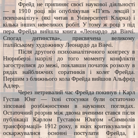
Фрейд не припиняє своєї наукової діяльності
— в 1910 році він опублікував «П’ять лекцій з
психоаналізу» (які читав в Університеті Кларка) і
кілька інших невеликих робіт. У тому ж році з під
пера Фрейда вийшла книга «Леонардо да Вінчі.
Спогад дитинства», присвячена великому
італійському художнику Леонардо да Вінчі.
Після другого психоаналітичного конгресу в
Нюрнберзі назрілі до того моменту конфлікти
загострилися до межі, поклавши початок розколу в
рядах найближчих соратників і колег Фрейда.
Першим з ближнього кола Фрейда вийшов Альфред
Адлер.
Через нетривалий час Фрейда покинув і Карл
Густав Юнг — їхні стосунки були остаточно
зіпсовані розбіжностями в наукових поглядах.
Остаточний розрив між двома вченими стався після
публікації Карлом Густавом Юнгом «Символів
трансформації» 1912 року, в яких критикувалися і
оскаржувалися основні постулати Фрейда, і