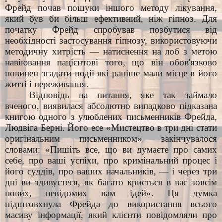
Фрейд почав пошуки іншого методу лікування,
який був би більш ефективний, ніж гіпноз. Для
початку Фрейд спробував позбутися від
необхідності застосування гіпнозу, використовуючи
методичну хитрість — натиснення на лоб з метою
навіювання пацієнтові того, що він обов'язково
повинен згадати події які раніше мали місце в його
житті і переживання.
Відповідь на питання, яке так займало
вченого, виявилася абсолютно випадково підказана
книгою одного з улюблених письменників Фрейда,
Людвіга Берні. Його есе «Мистецтво в три дні стати
оригінальним письменником» закінчувалося
словами: «Пишіть все, що ви думаєте про самих
себе, про ваші успіхи, про кримінальний процес і
його суддів, про ваших начальників, — і через три
дні ви здивуєтеся, як багато криється в вас зовсім
нових, невідомих вам ідей». Ця думка
підштовхнула Фрейда до використання всього
масиву інформації, який клієнти повідомляли про