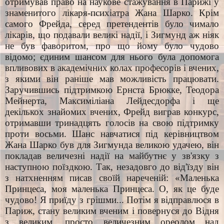
отримував право на наукове стажування в Парижі у
знаменитого лікаря-психіатра Жана Шарко. Крім
самого Фрейда, серед претендентів було чимало
лікарів, що подавали великі надії, і Зигмунд аж ніяк
не був фаворитом, про що йому було чудово
відомо; єдиним шансом для нього була допомога
впливових в академічних колах професорів і вчених,
з якими він раніше мав можливість працювати.
Заручившись підтримкою Ернста Брюкке, Теодора
Мейнерта, Максиміліана Лейдесдорфа і ще
декількох знайомих вчених, Фрейд виграв конкурс,
отримавши тринадцять голосів на свою підтримку
проти восьми. Шанс навчатися під керівництвом
Жана Шарко був для Зигмунда великою удачею, він
покладав величезні надії на майбутнє у зв'язку з
наступною поїздкою. Так, незадовго до від'їзду він
з натхненням писав своїй нареченій: «Маленька
Принцеса, моя маленька Принцеса. О, як це буде
чудово! Я приїду з грішми... Потім я відправлюся в
Париж, стану великим вченим і повернуся до Відня
з великим, просто величезним ореолом над