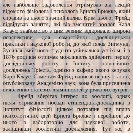
але найбільше задоволення отримував від лекцій
відомого фізіолога і психолога Ернста Брюкке, який
справив на нього значний вплив. Крім цього, Фрейд
відвідував заняття, які вів зменитий зоолог Карл
Клаус; знайомство з цим вченим відкривало широкі
перспективи для самостійної дослідницької
практики і наукової роботи, до якої тяжів Зигмунд.
Зусилля амбітного студента увінчалися успіхом, і в
1876 році він отримав можливість здійснити першу
дослідницьку роботу в Інституті зоологічних
досліджень Трієста, однією з кафедр якого керував
Карл Клаус. Саме там Фрейд написав першу статтю,
опубліковану Академією наук; вона була присвячена
виявленню статевих відмінностей у річкових вугрів.
Фрейд зберігав інтерес до зоології, однак
після отримання посади стипендіата-дослідника в
Інституті фізіології цілком потрапив під вплив
психологічних ідей Ернста Брюкке і перейшов до
нього в лабораторію для наукової роботи,
залишивши зоологічні дослідження. Тут же, в