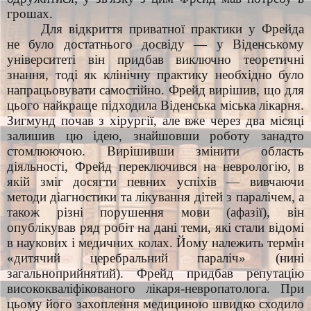
грошах.
Для відкриття приватної практики у Фрейда
не було достатнього досвіду — у Віденському
університеті він придбав виключно теоретичні
знання, тоді як клінічну практику необхідно було
напрацьовувати самостійно. Фрейд вирішив, що для
цього найкраще підходила Віденська міська лікарня.
Зигмунд почав з хірургії, але вже через два місяці
залишив цю ідею, знайшовши роботу занадто
стомлюючою. Вирішивши змінити область
діяльності, Фрейд переключився на неврологію, в
якій зміг досягти певних успіхів — вивчаючи
методи діагностики та лікування дітей з паралічем, а
також різні порушення мови (афазії), він
опублікував ряд робіт на дані теми, які стали відомі
в наукових і медичних колах. Йому належить термін
«дитячий церебральний параліч» (нині
загальноприйнятий). Фрейд придбав репутацію
висококваліфікованого лікаря-невропатолога. При
цьому його захоплення медициною швидко сходило