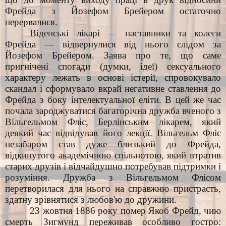
Фрейда з Йозефом Брейером остаточно
перервалися.
Віденські лікарі — наставники та колеги
Фрейда — відвернулися від нього слідом за
Йозефом Брейером. Заява про те, що саме
пригнічені спогади (думки, ідеї) сексуального
характеру лежать в основі істерії, спровокувало
скандал і сформувало вкрай негативне ставлення до
Фрейда з боку інтелектуальної еліти. В цей же час
почала зароджуватися багаторічна дружба вченого з
Вільгельмом Фліс, Берлінським лікарем, який
деякий час відвідував його лекції. Вільгельм Фліс
незабаром став дуже близький до Фрейда,
відкинутого академічною спільнотою, який втратив
старих друзів і відчайдушно потребував підтримки і
розуміння. Дружба з Вільгельмом Флісом
перетворилася для нього на справжню пристрасть,
здатну зрівнятися з любов'ю до дружини.
23 жовтня 1886 року помер Якоб Фрейд, чию
смерть Зигмунд переживав особливо гостро: