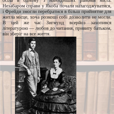
осіла в одному з найбідніших районів міста.
Незабаром справи у Якоба почали налагоджуватися,
і Фрейди змогли перебратися в більш прийнятне для
житла місце, хоча розкоші собі дозволити не могли.
В цей же час Зигмунд всерйоз захопився
літературою — любов до читання, привиту батьком,
він зберіг на все життя.