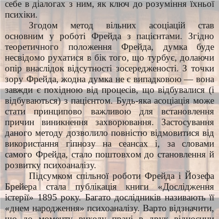
себе в діалогах з ним, як ключ до розуміння їхньої
психіки.
Згодом метод вільних асоціацій став
основним у роботі Фрейда з пацієнтами. Згідно
теоретичного положення Фрейда, думка буде
несвідомо рухатися в бік того, що турбує, долаючи
опір внаслідок відсутності зосередженості. З точки
зору Фрейда, жодна думка не є випадковою — вона
завжди є похідною від процесів, що відбувалися (і
відбуваються) з пацієнтом. Будь-яка асоціація може
стати принципово важливою для встановлення
причин виникнення захворювання. Застосування
даного методу дозволило повністю відмовитися від
використання гіпнозу на сеансах і, за словами
самого Фрейда, стало поштовхом до становлення й
розвитку психоаналізу.
Підсумком спільної роботи Фрейда і Йозефа
Брейера стала публікація книги «Дослідження
істерії» 1895 року. Багато дослідників називають її
«днем народження» психоаналізу. Варто відзначити,
що до моменту виходу праці в друк відносини