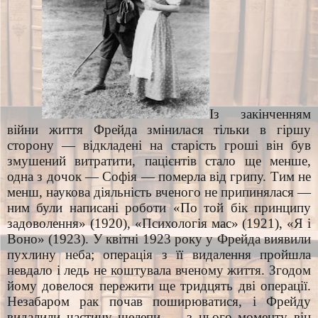
Із закінченням
війни життя Фрейда змінилася тільки в гіршу
сторону — відкладені на старість гроші він був
змушений витратити, пацієнтів стало ще менше,
одна з дочок — Софія — померла від грипу. Тим не
менш, наукова діяльність вченого не припинялася —
ним були написані роботи «По той бік принципу
задоволення» (1920), «Психологія мас» (1921), «Я і
Воно» (1923). У квітні 1923 року у Фрейда виявили
пухлину неба; операція з її видалення пройшла
невдало і ледь не коштувала вченому життя. Згодом
йому довелося пережити ще тридцять дві операції.
Незабаром рак почав поширюватися, і Фрейду
видалили частину щелепи — з цього моменту він