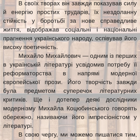
В своїх творах він завжди показував силу
й енергію простих трударів, їх нездоланну
стійкість у боротьбі за нове справедливе
життя, відображав соціальні і національні
прагнення українського народу, оспівував його
високу поетичність.
Михайло Михайлович — одним із перших
в українській літературі усвідомив потребу її
реформаторства в напрямі модерної
європейської прози. Його творчість завжди
була предметом суперечок літературних
критиків. Ще і дотепер деякі дослідники
модернізму Михайла Коцюбинського говорять
обережно, називаючи його імпресіоністом у
літературі.
В свою чергу, ми можемо пишатися тим,