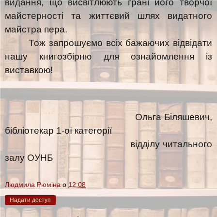
видання, що висвітлюють грані його творчої
майстерності та життєвий шлях видатного
майстра пера.
Тож запрошуємо всіх бажаючих відвідати
нашу книгозбірню для ознайомлення із
виставкою!
Ольга Біляшевич,
бібліотекар 1-ої категорії
відділу читального
залу ОУНБ
Людмила Рюміна
о
12:08
Надати доступ