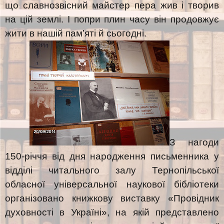
що славнозвісний майстер пера жив і творив
на цій землі. І попри плин часу він продовжує
жити в нашій пам’яті й сьогодні.
З нагоди
150-річчя від дня народження письменника у
відділі читального залу Тернопільської
обласної універсальної наукової бібліотеки
організовано книжкову виставку «Провідник
духовності в Україні», на якій представлено