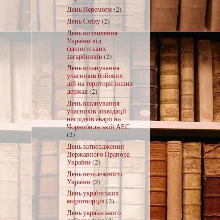
День Перемоги
(2)
День Сміху
(2)
День визволення
України від
фашистських
загарбників
(2)
День вшанування
учасників бойових
дій на території інших
держав
(2)
День вшанування
учасників ліквідації
наслідків аварії на
Чорнобильській АЕС
(2)
День затвердження
Державного Прапора
України
(2)
День незалежності
України
(2)
День українських
миротворців
(2)
День українського