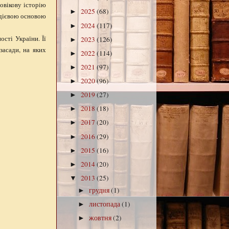
овікову історію
2025
(68)
►
 дієвою основою
2024
(117)
►
ості України. Її
2023
(126)
►
засади, на яких
2022
(114)
►
2021
(97)
►
2020
(96)
►
2019
(27)
►
2018
(18)
►
2017
(20)
►
2016
(29)
►
2015
(16)
►
2014
(20)
►
2013
(25)
▼
грудня
(1)
►
листопада
(1)
►
жовтня
(2)
►