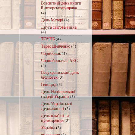
Всесвітній день книги
й авторського права
(4)
День Матері
(4)
Друга світова війна
(4)
ТОУНБ
(4)
Тарас Шевченко
(4)
Чорнобиль
(4)
Чорнобильська АЕС
(4)
Всеукраїнський день
бібліотек
(3)
Геноцид
(3)
День Національної
гвардії України
(3)
День Української
Державності
(3)
День пам’яті та
примирення
(3)
Україна
(3)
виховання
(3)