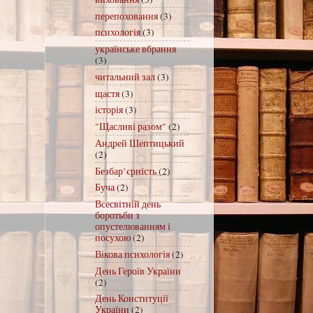
перепоховання
(3)
психологія
(3)
українське вбрання
(3)
читальний зал
(3)
щастя
(3)
історія
(3)
"Щасливі разом"
(2)
Андрей Шептицький
(2)
Безбар’єрність
(2)
Буча
(2)
Всесвітній день
боротьби з
опустелюванням і
посухою
(2)
Вікова психологія
(2)
День Героїв України
(2)
День Конституції
України
(2)