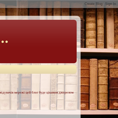
..
двідувачів мережі цей блог буде цікавим джерелом