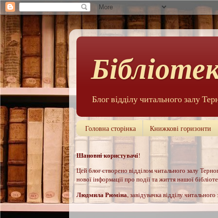
Бібліотек
Блог відділу читального залу Тер
Головна сторінка
Книжкові горизонти
Шановні користувачі
!
Цей б
лог створено відділом читального залу Терноп
нової інформації про події та життя нашої бібліотек
Людмила Рюм
іна
, завідувачка відділу читального