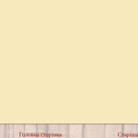
Головна сторінка
Старіша