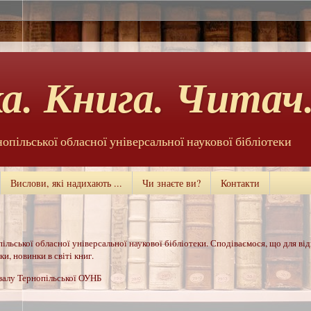
а. Книга. Читач.
нопільської обласної універсальної наукової бібліотеки
Вислови, які надихають ...
Чи знаєте ви?
Контакти
ільської обласної універсальної наукової бібліотеки. Сподіваємося, що для ві
и, новинки в світі книг.
 залу Тернопільської ОУНБ