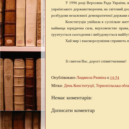
У 1996 році Верховна Рада України, 
українського державотворення, на світовий до
розбудови незалежної демократичної держави я
Конституція увійшла в суспільне житт
найвища юридична сила, верховенство права, 
ґрунтується сьогодення і вибудовується майбу
Хай мир і взаєморозуміння сприяють по
Зі святом Вас, дорогі співвітчизники!
Опубліковано
Людмила Рюміна
о
14:54
Мітки:
День Конституції
,
Тернопільська обла
Немає коментарів:
Дописати коментар