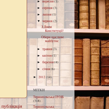
вересня
(1)
►
серпня
(3)
►
липня
(1)
►
червня
(2)
▼
З Днем
Конституції!
Обери щасливе
майбутнє
травня
(3)
►
квітня
(1)
►
березня
(4)
►
січня
(6)
►
2012
(14)
►
МІТКИ
Тернопільська ОУНБ
(318)
 публікація
Тернопільська