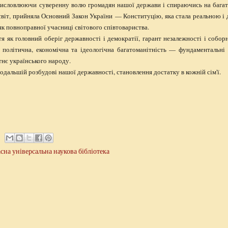
висловлюючи суверенну волю громадян нашої держави і спираючись на багат
світ, прийняла Основний Закон України — Конституцію, яка стала реальною і
к повноправної учасниці світового співтовариства.
я як головний оберіг державності і демократії, гарант незалежності і соборн
політична, економічна та ідеологічна багатоманітність — фундаментальні 
тнє українського народу.
дальшій розбудові нашої державності, становлення достатку в кожній сім'ї.
сна універсальна наукова бібліотека