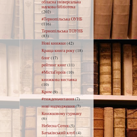
обласна універсальна
наукова бібліотека
(202)
#Тернопільська ОУНБ
(116)
Тернопільська ТОУНБ
(83)
Нові книжки
(42)
Краща книга року
(18)
блог
(17)
рейтинг книг
(11)
#МістаГероїв
(10)
книжкова виставка
(10)
Крим
(9)
#тижденьчитання
(7)
нові надходження
(7)
Книжковому гурману
(6)
Небесна Сотня
(5)
Батьківський клуб
(4)