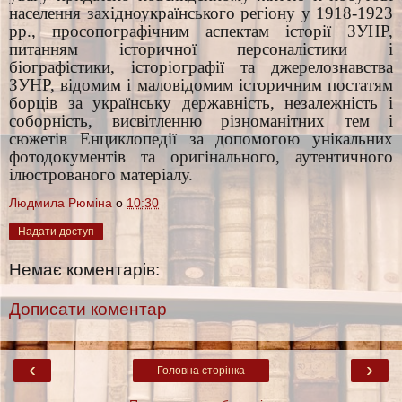
населення західноукраїнського регіону у 1918-1923
рр., просопографічним аспектам історії ЗУНР,
питанням історичної персоналістики і
біографістики, історіографії та джерелознавства
ЗУНР, відомим і маловідомим історичним постатям
борців за українську державність, незалежність і
соборність, висвітленню різноманітних тем і
сюжетів Енциклопедії за допомогою унікальних
фотодокументів та оригінального, аутентичного
ілюстрованого матеріалу.
Людмила Рюміна
о
10:30
Надати доступ
Немає коментарів:
Дописати коментар
‹
›
Головна сторінка