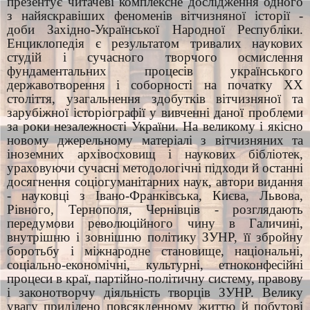
презентує читачеві комплексне дослідження одного
з найяскравіших феноменів вітчизняної історії -
доби Західно-Української Народної Республіки.
Енциклопедія є результатом тривалих наукових
студій і сучасного творчого осмислення
фундаментальних процесів українського
державотворення і соборності на початку XX
століття, узагальнення здобутків вітчизняної та
зарубіжної історіографії у вивченні даної проблеми
за роки незалежності України. На великому і якісно
новому джерельному матеріалі з вітчизняних та
іноземних архівосховищ і наукових бібліотек,
ураховуючи сучасні методологічні підходи й останні
досягнення соціогуманітарних наук, автори видання
- науковці з Івано-Франківська, Києва, Львова,
Рівного, Тернополя, Чернівців - розглядають
передумови революційного чину в Галичині,
внутрішню і зовнішню політику ЗУНР, її збройну
боротьбу і міжнародне становище, національні,
соціально-економічні, культурні, етноконфесійні
процеси в краї, партійно-політичну систему, правову
і законотворчу діяльність творців ЗУНР. Велику
увагу приділено повсякденному життю й побутові