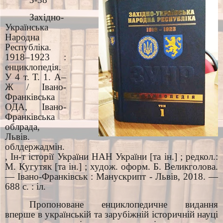
Західно-
Українська
Народна
Республіка.
1918–1923 :
енциклопедія.
У 4 т. Т. 1. А–
Ж / Івано-
Франківська
ОДА, Івано-
Франківська
облрада,
Львів.
облдержадмін.
, Ін-т історії України НАН України [та ін.] ; редкол.:
М. Кугутяк [та ін.] ; худож. оформ. Б. Великголова.
— Івано-Франківськ : Манускрипт - Львів, 2018. —
688 с. : іл.
Пропоноване енциклопедичне видання
вперше в українській та зарубіжній історичній науці