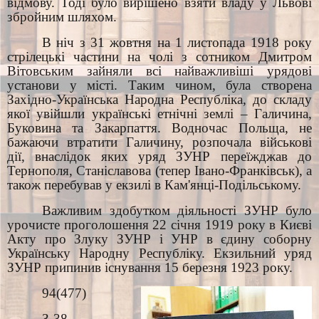
відмову. Тоді було вирішено взяти владу у Львові
збройним шляхом.
В ніч з 31 жовтня на 1 листопада 1918 року
стрілецькі частини на чолі з сотником Дмитром
Вітовським зайняли всі найважливіші урядові
установи у місті. Таким чином, була створена
Західно-Українська Народна Республіка, до складу
якої увійшли українські етнічні землі – Галичина,
Буковина та Закарпаття. Водночас Польща, не
бажаючи втратити Галичину, розпочала військові
дії, внаслідок яких уряд ЗУНР переїжджав до
Тернополя, Станіславова (тепер Івано-Франківськ), а
також перебував у екзилі в Кам'янці-Подільському.
Важливим здобутком діяльності ЗУНР було
урочисте проголошення 22 січня 1919 року в Києві
Акту про Злуку ЗУНР і УНР в єдину соборну
Українську Народну Республіку. Екзильний уряд
ЗУНР припинив існування 15 березня 1923 року.
94(477)
З-38