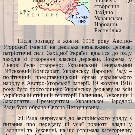
призвело до
створення
Західно-
Української
Народної
Республіки.
Після розпаду в жовтні 1918 року Австро-
Угорської імперії на декілька незалежних держав,
патріотичні сили Західної України вдалися до ряду
заходів зі створення власної держави. Зокрема, у
Львові було створено: Український Генеральний
Військовий Комісаріат, Українську Народну Раду –
політичний представницький орган українського
народу в Австро-Угорській імперії. 19 жовтня 1918
року було проголошено Українську державу на всій
українській етнічній території Галичини, Буковини і
Закарпаття. Президентом Української Народної
Ради було обрано Євгена Петрушевича.
УНРада звернулася до австрійського уряду з
питання про передачу їй усієї повноти влади у
Галичині та Буковині, на що отримала категоричну