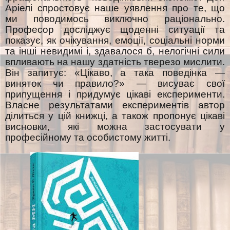
Аріелі спростовує наше уявлення про те, що
ми поводимось виключно раціонально.
Професор досліджує щоденні ситуації та
показує, як очікування, емоції, соціальні норми
та інші невидимі і, здавалося б, нелогічні сили
впливають на нашу здатність тверезо мислити.
Він запитує: «Цікаво, а така поведінка —
виняток чи правило?» — висуває свої
припущення і придумує цікаві експерименти.
Власне результатами експериментів автор
ділиться у цій книжці, а також пропонує цікаві
висновки, які можна застосувати у
професійному та особистому житті.