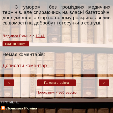
З гумором і без громіздких медичних
термінів, але спираючись на власні багаторічні
дослідження, автор по-новому розкриває вплив
свідомості на добробут і стосунки в соціумі.
Людмила Рюміна
о
12:41
Надати доступ
Немає коментарів:
Дописати коментар
‹
›
Головна сторінка
Переглянути веб-версію
ПРО МЕНЕ
Людмила Рюміна