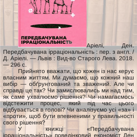
Аріелі, Ден.
Передбачувана ірраціональність : пер. з англ. /
Д. Аріелі. — Львів : Вид
-
во Старого Лева. 2018.
— 296 с.
Прийнято вважати, що кожен із нас керує
власним життям. Ми думаємо, що кожний наш
вибір — обґрунтований та зважений. Але чи
справді це так? Чи замислювались ми над тим,
як саме ухвалюємо рішення? Чи намагаємось
відстежити процес, який під час цього
відбувається в голові? Чи аналізуємо усі «за» і
«проти», щоб бути впевненими у правильності
свого рішення?
У книжці «Передбачувана
ірраціональність» поведінковий економіст Ден