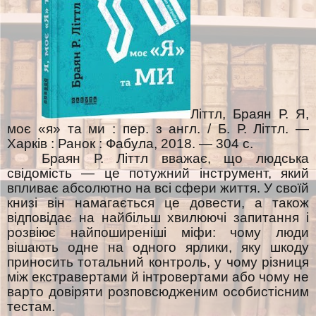
Літтл, Браян Р. Я,
моє «я» та ми : пер. з англ. / Б. Р. Літтл. —
Харків : Ранок : Фабула, 2018. — 304 с.
Браян Р. Літтл вважає, що людська
свідомість — це потужний інструмент, який
впливає абсолютно на всі сфери життя. У своїй
книзі він намагається це довести, а також
відповідає на найбільш хвилюючі запитання і
розвіює найпоширеніші міфи: чому люди
вішають одне на одного ярлики, яку шкоду
приносить тотальний контроль, у чому різниця
між екстравертами й інтровертами або чому не
варто довіряти розповсюдженим особистісним
тестам.